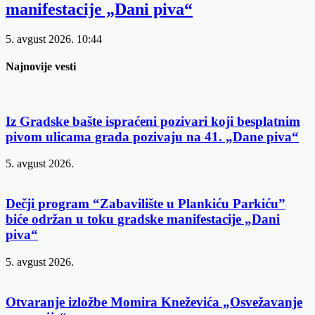
manifestacije „Dani piva“
5. avgust 2026.
10:44
Najnovije vesti
Iz Gradske bašte ispraćeni pozivari koji besplatnim
pivom ulicama grada pozivaju na 41. „Dane piva“
5. avgust 2026.
Dečji program “Zabavilište u Plankiću Parkiću”
biće održan u toku gradske manifestacije „Dani
piva“
5. avgust 2026.
Otvaranje izložbe Momira Kneževića „Osvežavanje