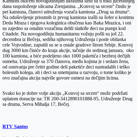
Kamioni okićeni novogodišnjim ukrasima širili su u toku jučerašnjeg
dana raspoloženje ulicama Zrenjanina. „Konvoj sa srcem“ činilo je
pet kamiona, članovi udruženja vozača kamiona „Drug sa druma“.
Na oduševljenje prisutnih iz prvog kamiona izašli su šofer u kostimu
Deda Mraza i njegova koleginica obučena kao Baka Mrazica, i oni
su zajedno sa ostalim vozačima delili slatkiše deci na pumpi kod
Citadele. Na novogodišnju humanitarnu vožnju pošli su još 22.
decembra iz Bečeja, sedišta njihovog Udruženja i posle obilaska
cele Vojvodine, zaputili su se u ostale gradove širom Srbije. Konvoj
dug 3000 km činiće do kraja akcije, tačnije do sedmog januara, oko
100 kamiona, a biće podeljeno oko 1000 paketića i bezbroj dečijih
osmeha. Udruženje sa 370 članova, među kojima je i sedam žena,
od osnivanja pre četiri godine deli paketiće deci nastradalih i teško
bolesnih kolega, ali i deci sa smetnjama u razvoju, o tome koliko je
ovo značajna akcija najviše govore osmesi na dečijim licima.
Svako ko je dobre volje akciju „Konvoj sa srcem“ može podržati
uplatom donacije na: TR 200-3412890101888-95, Udruženje Drug
sa druma, Serva Mihalja 17, Bečej.
RTV Santos