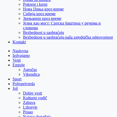
Pokreni i kreni
Нова Црња кроз време
Србија кроз време
Зрењанин кроз време
Језик као мост: Српска баштина у речима и
словима
Bezbednost u saobraćaju
Bezbednost u saobraćaju-naša zajednička odgovornost
Kontakt
Naslovna
Izdvajamo
Vesti
Emisije
Agročas
Vikendica
Sport
Poljoprivreda
Još
Dobre vesti
Kulturni vodič
Zabava
Lifestyle
Posao
Najava događaja