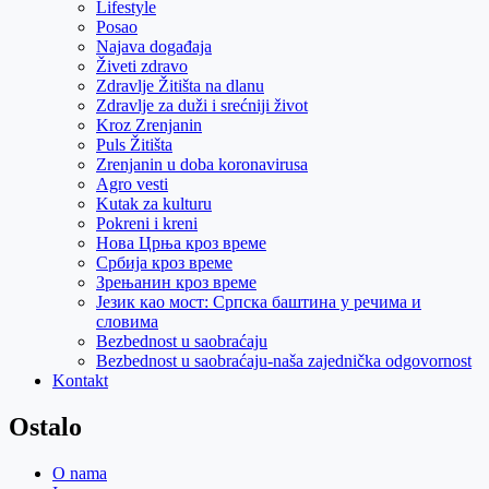
Lifestyle
Posao
Najava događaja
Živeti zdravo
Zdravlje Žitišta na dlanu
Zdravlje za duži i srećniji život
Kroz Zrenjanin
Puls Žitišta
Zrenjanin u doba koronavirusa
Agro vesti
Kutak za kulturu
Pokreni i kreni
Нова Црња кроз време
Србија кроз време
Зрењанин кроз време
Језик као мост: Српска баштина у речима и
словима
Bezbednost u saobraćaju
Bezbednost u saobraćaju-naša zajednička odgovornost
Kontakt
Ostalo
O nama