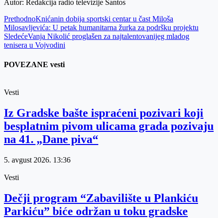
Autor: Redakcija radio televizije Santos
Prethodno
Knićanin dobija sportski centar u čast Miloša
Milosavljevića: U petak humanitarna žurka za podršku projektu
Sledeće
Vanja Nikolić proglašen za najtalentovanijeg mladog
tenisera u Vojvodini
POVEZANE vesti
Vesti
Iz Gradske bašte ispraćeni pozivari koji
besplatnim pivom ulicama grada pozivaju
na 41. „Dane piva“
5. avgust 2026.
13:36
Vesti
Dečji program “Zabavilište u Plankiću
Parkiću” biće održan u toku gradske