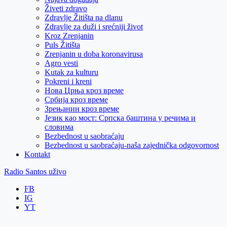
Živeti zdravo
Zdravlje Žitišta na dlanu
Zdravlje za duži i srećniji život
Kroz Zrenjanin
Puls Žitišta
Zrenjanin u doba koronavirusa
Agro vesti
Kutak za kulturu
Pokreni i kreni
Нова Црња кроз време
Србија кроз време
Зрењанин кроз време
Језик као мост: Српска баштина у речима и
словима
Bezbednost u saobraćaju
Bezbednost u saobraćaju-naša zajednička odgovornost
Kontakt
Radio Santos uživo
FB
IG
YT