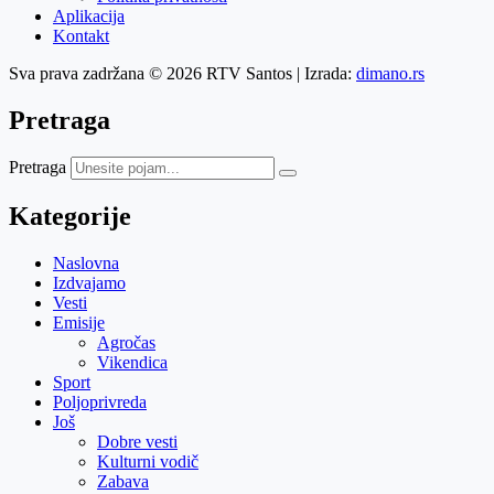
Aplikacija
Kontakt
Sva prava zadržana © 2026 RTV Santos | Izrada:
dimano.rs
Pretraga
Pretraga
Kategorije
Naslovna
Izdvajamo
Vesti
Emisije
Agročas
Vikendica
Sport
Poljoprivreda
Još
Dobre vesti
Kulturni vodič
Zabava