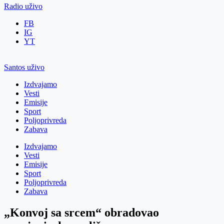
Radio uživo
FB
IG
YT
Santos uživo
Izdvajamo
Vesti
Emisije
Sport
Poljoprivreda
Zabava
Izdvajamo
Vesti
Emisije
Sport
Poljoprivreda
Zabava
„Konvoj sa srcem“ obradovao