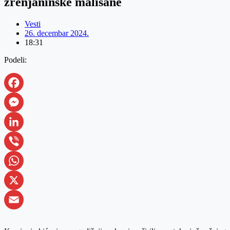
zrenjaninske mališane
Vesti
26. decembar 2024.
18:31
Podeli:
Facebook
Messenger
LinkedIn
Viber
WhatsApp
X
Email