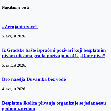
Najčitanije vesti
„Zrenjanin zove“
5. avgust 2026.
Iz Gradske bašte ispraćeni pozivari koji besplatnim
pivom ulicama grada pozivaju na 41. „Dane piva“
5. avgust 2026.
Deo naselja Duvanika bez vode
4. avgust 2026.
Besplatna školica plivanja organizuje se jedanaestu
godinu zaredom