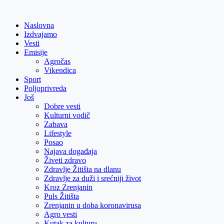
Skip
to
Naslovna
content
Izdvajamo
Vesti
Emisije
Agročas
Vikendica
Sport
Poljoprivreda
Još
Dobre vesti
Kulturni vodič
Zabava
Lifestyle
Posao
Najava događaja
Živeti zdravo
Zdravlje Žitišta na dlanu
Zdravlje za duži i srećniji život
Kroz Zrenjanin
Puls Žitišta
Zrenjanin u doba koronavirusa
Agro vesti
Kutak za kulturu