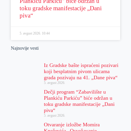
Plankiću Parkiću” biće održan u
toku gradske manifestacije „Dani
piva“
5. avgust 2026.
10:44
Najnovije vesti
Iz Gradske bašte ispraćeni pozivari
koji besplatnim pivom ulicama
grada pozivaju na 41. „Dane piva“
5. avgust 2026.
Dečji program “Zabavilište u
Plankiću Parkiću” biće održan u
toku gradske manifestacije „Dani
piva“
5. avgust 2026.
Otvaranje izložbe Momira
Kneževića „Osvežavanje