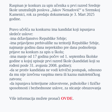
Raspisan je konkurs za upis učenika u prvi razred Srednje
e
I
s
a
škole unutrašnjih poslova „Jakov Nenadović“ u Sremskoj
r
n
A
i
Kamenici, rok za predaju dokumenata je 3. Mart 2025
godine.
p
l
p
Pravo učešća na konkursu ima kandidat koji ispunjava
sledeće uslove:
-ima državljanstvo Republike Srbije;
-ima prijavljeno prebivalište na teritoriji Republike Srbije,
najmanje godinu dana neprekidno pre dana podnošenja
prijave na konkurs za upis u školu;
-ima manje od 17 godina počev od 1. septembra školske
godine u kojoj upisuje prvi razred škole (kandidati koji su
rođeni posle 31. avgusta 2008. godine);
-da se protiv kandidata ne vodi krivični postupak, odnosno
da mu nije izrečena vaspitna mera ili kazna maloletničkog
zatvora;
-da ispunjava kriterijume zdravstvene, psihološke i fizičke
sposobnosti i bezbednosne uslove, za sticanje obrazovanja
Više informacija možete pronaći
OVDE
.