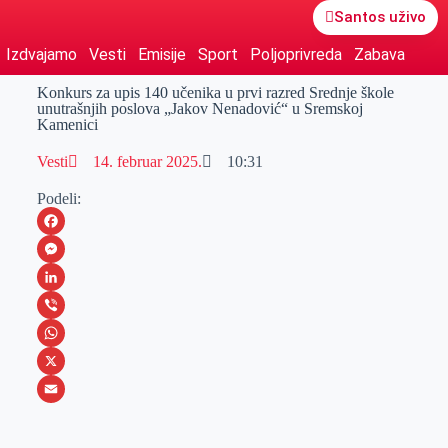
Santos uživo
Izdvajamo
Vesti
Emisije
Sport
Poljoprivreda
Zabava
Konkurs za upis 140 učenika u prvi razred Srednje škole
unutrašnjih poslova „Jakov Nenadović“ u Sremskoj
Kamenici
Vesti
14. februar 2025.
10:31
Podeli:
F
a
M
c
e
L
e
s
i
V
b
s
n
i
W
o
e
k
b
h
X
o
n
e
e
a
E
k
g
d
r
t
m