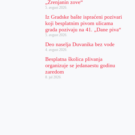
„Zrenjanin zove“
5. avgust 2026.
Iz Gradske bašte ispraćeni pozivari
koji besplatnim pivom ulicama
grada pozivaju na 41. „Dane piva“
5. avgust 2026.
Deo naselja Duvanika bez vode
4. avgust 2026.
Besplatna školica plivanja
organizuje se jedanaestu godinu
zaredom
8. jul 2026.