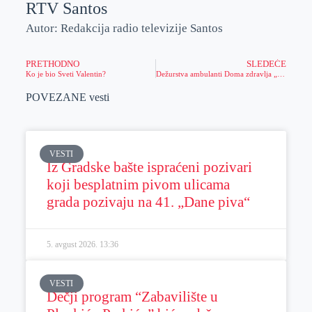
RTV Santos
Autor: Redakcija radio televizije Santos
PRETHODNO
SLEDEĆE
Ko je bio Sveti Valentin?
Dežurstva ambulanti Doma zdravlja „Dr Boško Vrebalov“ u toku praznika
POVEZANE vesti
VESTI
Iz Gradske bašte ispraćeni pozivari
koji besplatnim pivom ulicama
grada pozivaju na 41. „Dane piva“
5. avgust 2026.
13:36
VESTI
Dečji program “Zabavilište u