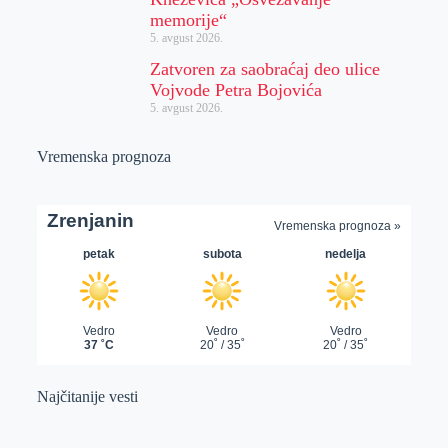
memorije“
5. avgust 2026.
Zatvoren za saobraćaj deo ulice
Vojvode Petra Bojovića
5. avgust 2026.
Vremenska prognoza
Najčitanije vesti