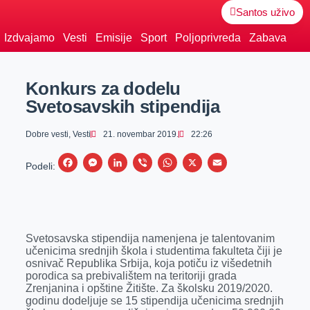
Santos uživo
Izdvajamo
Vesti
Emisije
Sport
Poljoprivreda
Zabava
Konkurs za dodelu
Svetosavskih stipendija
Dobre vesti
,
Vesti
21. novembar 2019.
22:26
F
M
L
V
W
X
E
Podeli:
a
e
i
i
h
m
c
s
n
b
a
a
e
s
k
e
t
i
Svetosavska stipendija namenjena je talentovanim
b
e
e
r
s
l
učenicima srednjih škola i studentima fakulteta čiji je
o
n
d
A
osnivač Republika Srbija, koja potiču iz višedetnih
porodica sa prebivalištem na teritoriji grada
o
g
I
p
Zrenjanina i opštine Žitište. Za školsku 2019/2020.
k
e
n
p
godinu dodeljuje se 15 stipendija učenicima srednjih