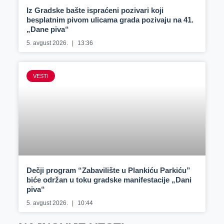
Iz Gradske bašte ispraćeni pozivari koji
besplatnim pivom ulicama grada pozivaju na 41.
„Dane piva“
5. avgust 2026.
13:36
VESTI
Dečji program “Zabavilište u Plankiću Parkiću”
biće održan u toku gradske manifestacije „Dani
piva“
5. avgust 2026.
10:44