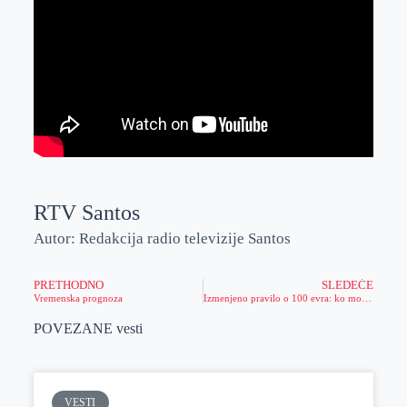
RTV Santos
Autor: Redakcija radio televizije Santos
PRETHODNO
SLEDEĆE
Vremenska prognoza
Izmenjeno pravilo o 100 evra: ko može, a ko ne može da dobije novac
POVEZANE vesti
VESTI