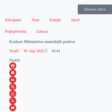
Santos uživo
Izdvajamo
Vesti
Emisije
Sport
Poljoprivreda
Zabava
Konkurs Ministarstva unutrašnjih poslova
Vesti
30. maj 2020.
16:41
Podeli:
F
a
M
c
e
L
e
s
i
V
b
s
n
i
W
o
e
k
b
h
X