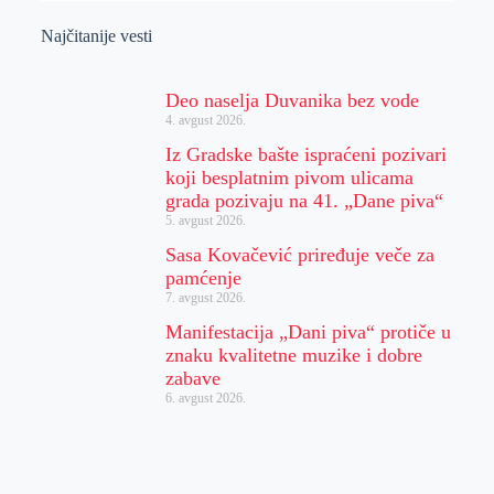
Najčitanije vesti
Deo naselja Duvanika bez vode
4. avgust 2026.
Iz Gradske bašte ispraćeni pozivari
koji besplatnim pivom ulicama
grada pozivaju na 41. „Dane piva“
5. avgust 2026.
Sasa Kovačević priređuje veče za
pamćenje
7. avgust 2026.
Manifestacija „Dani piva“ protiče u
znaku kvalitetne muzike i dobre
zabave
6. avgust 2026.