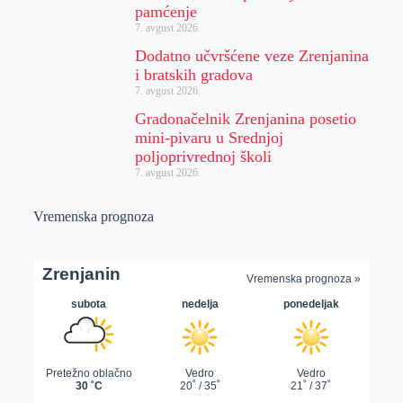
pamćenje
7. avgust 2026.
Dodatno učvršćene veze Zrenjanina
i bratskih gradova
7. avgust 2026.
Gradonačelnik Zrenjanina posetio
mini-pivaru u Srednjoj
poljoprivrednoj školi
7. avgust 2026.
Vremenska prognoza