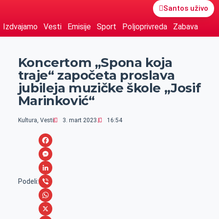
Santos uživo
Izdvajamo
Vesti
Emisije
Sport
Poljoprivreda
Zabava
Koncertom „Spona koja
traje“ započeta proslava
jubileja muzičke škole „Josif
Marinković“
Kultura
,
Vesti
3. mart 2023.
16:54
F
a
M
c
e
L
Podeli:
e
s
i
V
b
s
n
i
W