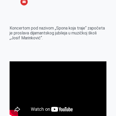
o
e
k
b
h
X
o
n
e
e
a
E
k
g
d
r
t
m
e
I
s
a
Koncertom pod nazivom „Spona koja traje“ započeta
r
n
A
i
je proslava dijamantskog jubileja u muzičkoj školi
„Josif Marinković“.
p
l
p