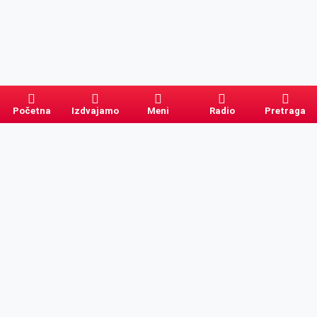
Početna
Izdvajamo
Meni
Radio
Pretraga
Pretraga
Kategorije
Ostalo
Naslovna
Izdvajamo