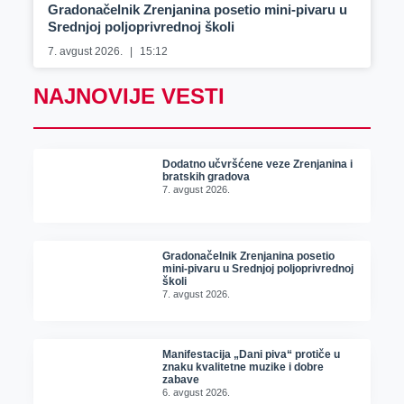
Gradonačelnik Zrenjanina posetio mini-pivaru u
Srednjoj poljoprivrednoj školi
7. avgust 2026.
15:12
NAJNOVIJE VESTI
Dodatno učvršćene veze Zrenjanina i
bratskih gradova
7. avgust 2026.
Gradonačelnik Zrenjanina posetio
mini-pivaru u Srednjoj poljoprivrednoj
školi
7. avgust 2026.
Manifestacija „Dani piva“ protiče u
znaku kvalitetne muzike i dobre
zabave
6. avgust 2026.