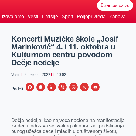
Santos uživo
Izdvajamo
Vesti
Emisije
Sport
Poljoprivreda
Zabava
Koncerti Muzičke škole „Josif
Marinković“ 4. i 11. oktobra u
Kulturnom centru povodom
Dečje nedelje
Vesti
4. oktobar 2022.
10:02
F
M
L
V
W
X
E
Podeli:
a
e
i
i
h
m
c
s
n
b
a
a
e
s
k
e
t
i
Dečja nedelja, kao najveća nacionalna manifestacija
b
e
e
r
s
l
za decu, održava se svakog oktobra radi podsticanja
o
n
d
A
punog učešća dece i mladih u društvenom životu,