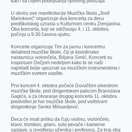
kao i sa ciljem poboljšanja njihovog položaja.
o
g
I
p
k
e
n
p
U okviru ove manifestacije Muzička škola „Josif
Marinković“ organizuje dva koncerta za decu
r
predškolskog uzrasta u Kulturnom centru Zrenjanina.
Oba koncerta, koji se održavaju 4. i 11. oktobra,
počinju u 9.30 časova ujutru.
Koncerte organizuje Tim za javnu i koncertnu
delatnost muzičke škole, čiji je koordinator
nastavnica violončela, Biljana Simić. Koncerti su
inspirisani Dečjom nedeljom kako bi se naši
najmlađi bolje upoznali sa muzičkim instrumentima i
muzičkim svetom uopšte.
Prvi koncert 4. oktobra počeće Duvačkim orkestrom
muzičke škole, pod dirigentskom palicom Branislava
Gagića, a za otvaranje drugog koncerta 11. oktobra
predviđen je hor muzičke škole, pod vođstvom
dirigentkinje Senke Milisavljević.
Deca će imati priliku da čuju violinu, violončelo,
klavir, trombon, gitaru, solo pevače i kamerne
sastave, u izvođenju učenika i profesora. Za kraj oba