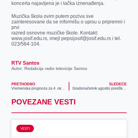
koncerta najavljena je i tačka iznenađenja.
Muzička škola ovim putem poziva sve
zainteresovane da se informišu o upisu u pripremni i
prvi
razred osnovne muzičke škole. Kontakt:
www.josif.edu.rs, imejl pepsijosif@josif.edu.rs i tel.
023/564-104.
RTV Santos
Autor: Redakcija radio televizije Santos
PRETHODNO
SLEDEĆE
Vremenska prognoza za 4. oktobar
Gradonačelnik ugostio predškolce iz vrtića „Poletarac“
POVEZANE VESTI
VESTI