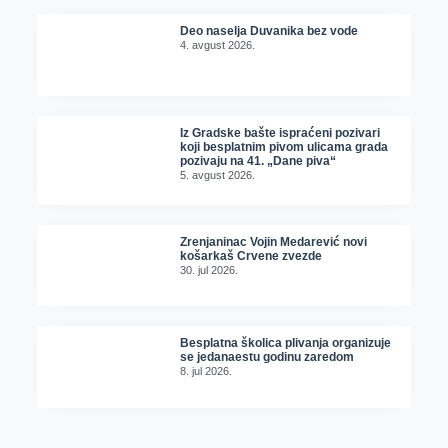
Deo naselja Duvanika bez vode
4. avgust 2026.
Iz Gradske bašte ispraćeni pozivari
koji besplatnim pivom ulicama grada
pozivaju na 41. „Dane piva“
5. avgust 2026.
Zrenjaninac Vojin Medarević novi
košarkaš Crvene zvezde
30. jul 2026.
Besplatna školica plivanja organizuje
se jedanaestu godinu zaredom
8. jul 2026.