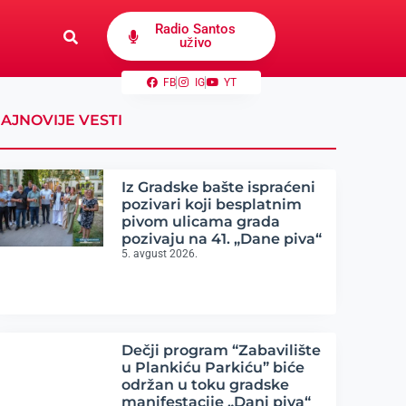
Radio Santos
uživo
FB
IG
YT
AJNOVIJE VESTI
Iz Gradske bašte ispraćeni
pozivari koji besplatnim
pivom ulicama grada
pozivaju na 41. „Dane piva“
5. avgust 2026.
Dečji program “Zabavilište
u Plankiću Parkiću” biće
održan u toku gradske
manifestacije „Dani piva“