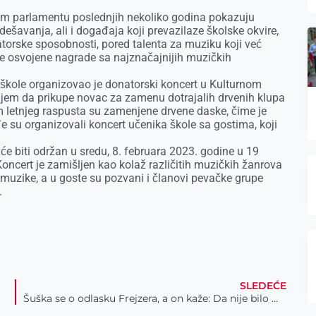
kom parlamentu poslednjih nekoliko godina pokazuju
ih dešavanja, ali i događaja koji prevazilaze školske okvire,
atorske sposobnosti, pored talenta za muziku koji već
ne osvojene nagrade sa najznačajnijih muzičkih
škole organizovao je donatorski koncert u Kulturnom
ciljem da prikupe novac za zamenu dotrajalih drvenih klupa
m letnjeg raspusta su zamenjene drvene daske, čime je
e su organizovali koncert učenika škole sa gostima, koji
 će biti održan u sredu, 8. februara 2023. godine u 19
Koncert je zamišljen kao kolaž različitih muzičkih žanrova
e muzike, a u goste su pozvani i članovi pevačke grupe
.
SLEDEĆE
Šuška se o odlasku Frejzera, a on kaže: Da nije bilo Dženkinsa, ne bih bio na evropskom radaru… (VIDEO)