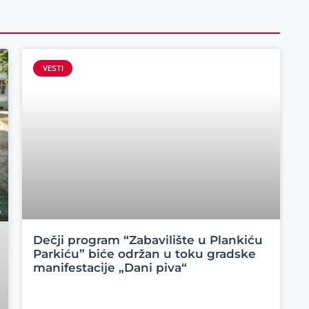
VESTI
Dečji program “Zabavilište u Plankiću
Parkiću” biće održan u toku gradske
manifestacije „Dani piva“