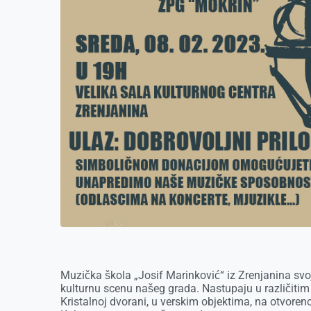
Muzička škola „Josif Marinković“ iz Zrenjanina s
kulturnu scenu našeg grada. Nastupaju u različit
Kristalnoj dvorani, u verskim objektima, na otvoren