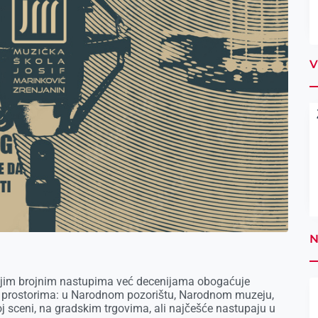
V
N
vojim brojnim nastupima već decenijama obogaćuje
im prostorima: u Narodnom pozorištu, Narodnom muzeju,
oj sceni, na gradskim trgovima, ali najčešće nastupaju u