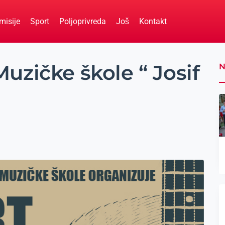
misije
Sport
Poljoprivreda
Još
Kontakt
uzičke škole “ Josif
N