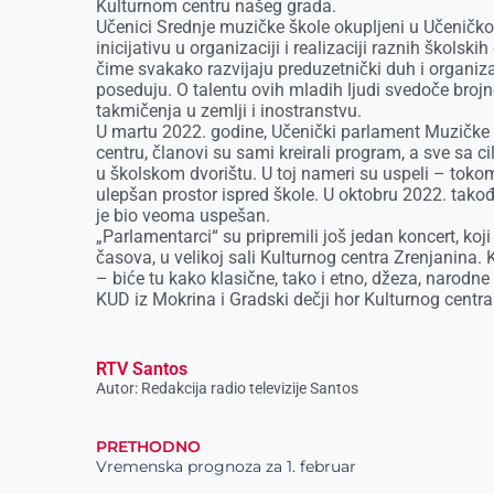
Kulturnom centru našeg grada.
Učenici Srednje muzičke škole okupljeni u Učenič
inicijativu u organizaciji i realizaciji raznih školsk
čime svakako razvijaju preduzetnički duh i organiz
poseduju. O talentu ovih mladih ljudi svedoče broj
takmičenja u zemlji i inostranstvu.
U martu 2022. godine, Učenički parlament Muzičke 
centru, članovi su sami kreirali program, a sve sa 
u školskom dvorištu. U toj nameri su uspeli – toko
ulepšan prostor ispred škole. U oktobru 2022. takođ
je bio veoma uspešan.
„Parlamentarci“ su pripremili još jedan koncert, koji
časova, u velikoj sali Kulturnog centra Zrenjanina. 
– biće tu kako klasične, tako i etno, džeza, narodn
KUD iz Mokrina i Gradski dečji hor Kulturnog centra
RTV Santos
Autor: Redakcija radio televizije Santos
PRETHODNO
Vremenska prognoza za 1. februar