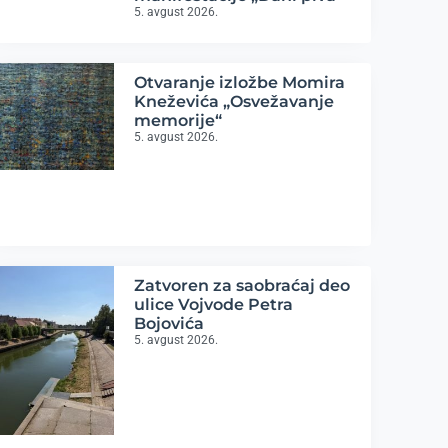
5. avgust 2026.
Otvaranje izložbe Momira
Kneževića „Osvežavanje
memorije“
5. avgust 2026.
Zatvoren za saobraćaj deo
ulice Vojvode Petra
Bojovića
5. avgust 2026.