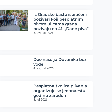
Iz Gradske bašte ispraćeni
pozivari koji besplatnim
pivom ulicama grada
pozivaju na 41. „Dane piva“
5. avgust 2026.
Deo naselja Duvanika bez
vode
4. avgust 2026.
Besplatna školica plivanja
organizuje se jedanaestu
godinu zaredom
8. jul 2026.