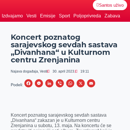
Santos uživo
Izdvajamo
Vesti
Emisije
Sport
Poljoprivreda
Zabava
Koncert poznatog
sarajevskog sevdah sastava
„Divanhana“ u Kulturnom
centru Zrenjanina
Najava događaja
,
Vesti
30. april 2023.
19:11
F
M
L
V
W
X
E
Podeli:
a
e
i
i
h
m
c
s
n
b
a
a
e
s
k
e
t
i
Koncert poznatog sarajevskog sevdah sastava
b
e
e
r
s
l
„Divanhana“ zakazan je u Kulturnom centru
o
n
d
A
Zrenjanina u subotu, 13. maja. Na koncertu će se