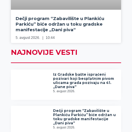
Dečji program “Zabavilište u Plankiću
Parkiću” biće održan u toku gradske
manifestacije „Dani piva“
5. avgust 2026.
10:44
NAJNOVIJE VESTI
Iz Gradske bašte ispraćeni
pozivari koji besplatnim pivom
ulicama grada pozivaju na 41.
„Dane piva“
5. avgust 2026.
Dečji program “Zabavilište u
Plankiću Parkiću” biće održan u
toku gradske manifestacije
„Dani piva“
5. avgust 2026.