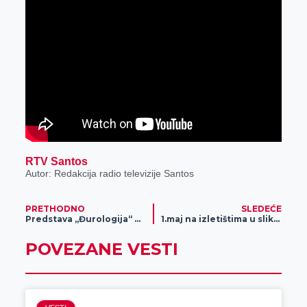
RTV Santos
Autor: Redakcija radio televizije Santos
PRETHODNO
SLEDEĆE
Predstava „Đurologija“ u Kulutnom centru Zrenjanina
1.maj na izletištima u slikama
POVEZANE VESTI