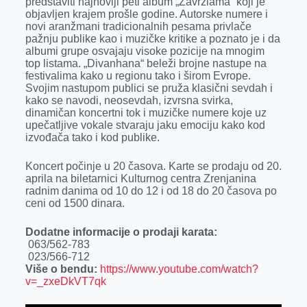
predstaviti najnoviji peti album „Zavrzlama“ koji je
o
g
I
p
objavljen krajem prošle godine. Autorske numere i
k
e
n
p
novi aranžmani tradicionalnih pesama privlače
pažnju publike kao i muzičke kritike a poznato je i da
r
albumi grupe osvajaju visoke pozicije na mnogim
top listama. „Divanhana“ beleži brojne nastupe na
festivalima kako u regionu tako i širom Evrope.
Svojim nastupom publici se pruža klasični sevdah i
kako se navodi, neosevdah, izvrsna svirka,
dinamičan koncertni tok i muzičke numere koje uz
upečatljive vokale stvaraju jaku emociju kako kod
izvođača tako i kod publike.
Koncert počinje u 20 časova. Karte se prodaju od 20.
aprila na biletarnici Kulturnog centra Zrenjanina
radnim danima od 10 do 12 i od 18 do 20 časova po
ceni od 1500 dinara.
Dodatne informacije o prodaji karata:
063/562-783
023/566-712
Više o bendu:
https://www.youtube.com/watch?
v=_zxeDkVT7qk