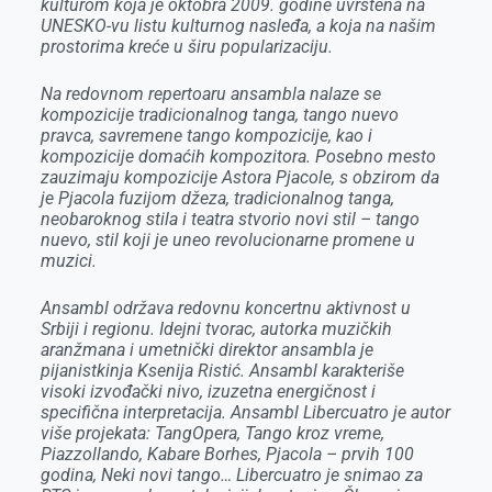
kulturom koja je oktobra 2009. godine uvrštena na
UNESKO-vu listu kulturnog nasleđa, a koja na našim
prostorima kreće u širu popularizaciju.
Na redovnom repertoaru ansambla nalaze se
kompozicije tradicionalnog tanga, tango nuevo
pravca, savremene tango kompozicije, kao i
kompozicije domaćih kompozitora. Posebno mesto
zauzimaju kompozicije Astora Pjacole, s obzirom da
je Pjacola fuzijom džeza, tradicionalnog tanga,
neobaroknog stila i teatra stvorio novi stil – tango
nuevo, stil koji je uneo revolucionarne promene u
muzici.
Ansambl održava redovnu koncertnu aktivnost u
Srbiji i regionu. Idejni tvorac, autorka muzičkih
aranžmana i umetnički direktor ansambla je
pijanistkinja Ksenija Ristić. Ansambl karakteriše
visoki izvođački nivo, izuzetna energičnost i
specifična interpretacija. Ansambl Libercuatro je autor
više projekata: TangOpera, Tango kroz vreme,
Piazzollando, Kabare Borhes, Pjacola – prvih 100
godina, Neki novi tango… Libercuatro je snimao za