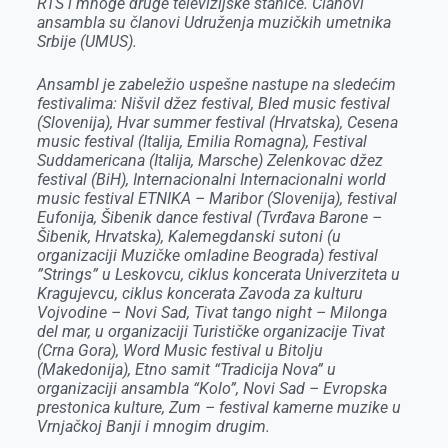
RTS i mnoge druge televizijske stanice. Članovi
ansambla su članovi Udruženja muzičkih umetnika
Srbije (UMUS).
Ansambl je zabeležio uspešne nastupe na sledećim
festivalima: Nišvil džez festival, Bled music festival
(Slovenija), Hvar summer festival (Hrvatska), Cesena
music festival (Italija, Emilia Romagna), Festival
Suddamericana (Italija, Marsche) Zelenkovac džez
festival (BiH), Internacionalni Internacionalni world
music festival ETNIKA – Maribor (Slovenija), festival
Eufonija, Šibenik dance festival (Tvrđava Barone –
Šibenik, Hrvatska), Kalemegdanski sutoni (u
organizaciji Muzičke omladine Beograda) festival
”Strings” u Leskovcu, ciklus koncerata Univerziteta u
Kragujevcu, ciklus koncerata Zavoda za kulturu
Vojvodine – Novi Sad, Tivat tango night – Milonga
del mar, u organizaciji Turističke organizacije Tivat
(Crna Gora), Word Music festival u Bitolju
(Makedonija), Etno samit “Tradicija Nova” u
organizaciji ansambla “Kolo”, Novi Sad – Evropska
prestonica kulture, Zum – festival kamerne muzike u
Vrnjačkoj Banji i mnogim drugim.