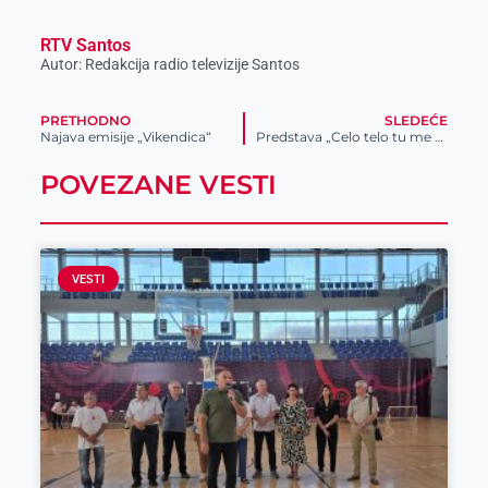
RTV Santos
Autor: Redakcija radio televizije Santos
PRETHODNO
SLEDEĆE
Najava emisije „Vikendica“
Predstava „Celo telo tu me boli“
POVEZANE VESTI
VESTI