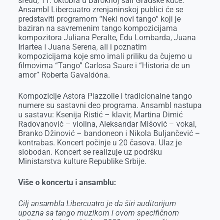
sredu, 11. oktobra u Baroknoj sali Gradske kuće.
Ansambl Libercuatro zrenjaninskoj publici će se
predstaviti programom “Neki novi tango” koji je
baziran na savremenim tango kompozicijama
kompozitora Juliana Peralte, Edu Lombarda, Juana
Iriartea i Juana Serena, ali i poznatim
kompozicijama koje smo imali priliku da čujemo u
filmovima “Tango” Carlosa Saure i “Historia de un
amor” Roberta Gavaldóna.
Kompozicije Astora Piazzolle i tradicionalne tango
numere su sastavni deo programa. Ansambl nastupa
u sastavu: Ksenija Ristić – klavir, Martina Dimić
Radovanović – violina, Aleksandar Mišović – vokal,
Branko Džinović – bandoneon i Nikola Buljančević –
kontrabas. Koncert počinje u 20 časova. Ulaz je
slobodan. Koncert se realizuje uz podršku
Ministarstva kulture Republike Srbije.
Više o koncertu i ansamblu:
Cilj ansambla Libercuatro je da širi auditorijum
upozna sa tango muzikom i ovom specifičnom