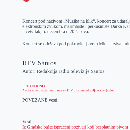
o
n
e
e
a
E
k
g
d
r
t
m
Koncert pod nazivom „Muzika na klik“, koncert za udaralj
e
I
s
a
elektronskim zvukom, marimbiste i perkusiniste Darka Karl
r
n
A
i
u četvrtak, 5. decembra u 20 časova.
p
l
Koncert se održava pod pokroviteljstvom Ministarstva kult
p
RTV Santos
Autor: Redakcija radio televizije Santos
PRETHODNO
Akcija savetovanja i testiranja na HIV u Domu zdravlja u Zrenjaninu
POVEZANE vesti
Vesti
Iz Gradske bašte ispraćeni pozivari koji besplatnim pivom