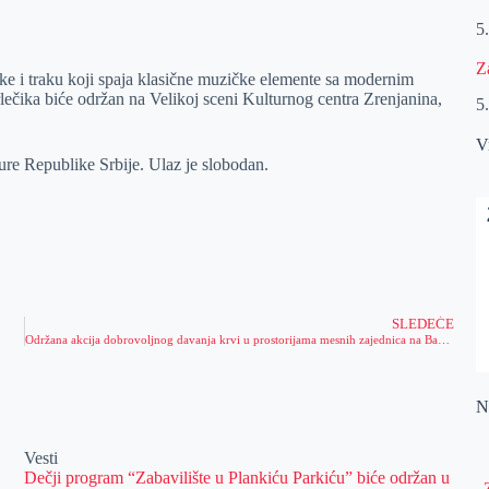
5
Z
ke i traku koji spaja klasične muzičke elemente sa modernim
ečika biće održan na Velikoj sceni Kulturnog centra Zrenjanina,
5
V
ure Republike Srbije. Ulaz je slobodan.
SLEDEĆE
Održana akcija dobrovoljnog davanja krvi u prostorijama mesnih zajednica na Bagljašu
Na
Vesti
Dečji program “Zabavilište u Plankiću Parkiću” biće održan u
„