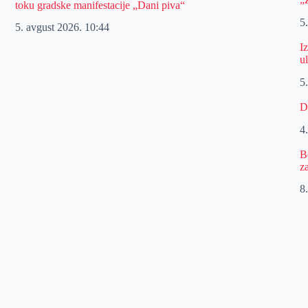
toku gradske manifestacije „Dani piva“
5
5. avgust 2026.
10:44
I
u
5
D
4
B
z
8.