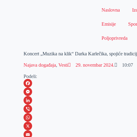
Naslovna
Iz
Emisije
Spor
Poljoprivreda
Koncert „Muzika na klik“ Darka Karlečika, spojiće tradicij
Najava događaja
,
Vesti
29. novembar 2024.
10:07
Podeli:
F
a
M
c
e
L
e
s
i
V
b
s
n
i
W
o
e
k
b
h
X