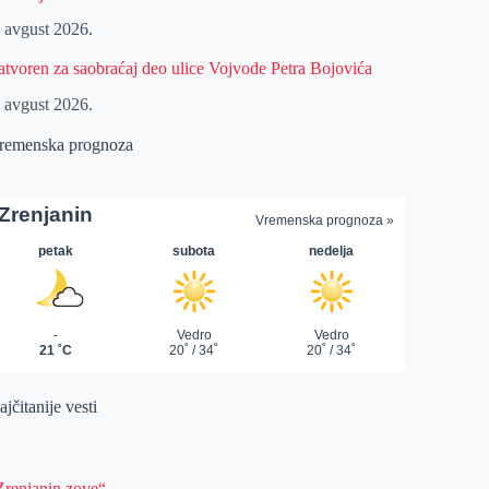
. avgust 2026.
atvoren za saobraćaj deo ulice Vojvode Petra Bojovića
. avgust 2026.
remenska prognoza
jčitanije vesti
Zrenjanin zove“