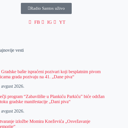
Radio Santos uživo
FB
IG
YT
ajnovije vesti
z Gradske bašte ispraćeni pozivari koji besplatnim pivom
licama grada pozivaju na 41. „Dane piva“
. avgust 2026.
ečji program “Zabavilište u Plankiću Parkiću” biće održan
 toku gradske manifestacije „Dani piva“
. avgust 2026.
tvaranje izložbe Momira Kneževića „Osvežavanje
emorije“