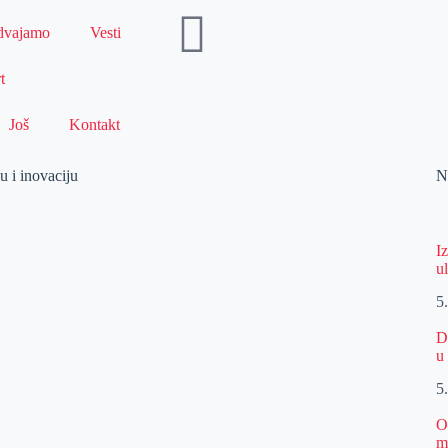
dvajamo
Vesti
t
Još
Kontakt
u i inovaciju
N
I
u
5
D
u
5
O
m