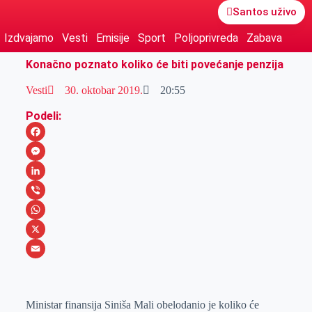
Santos uživo
Izdvajamo
Vesti
Emisije
Sport
Poljoprivreda
Zabava
Konačno poznato koliko će biti povećanje penzija
Vesti
30. oktobar 2019.
20:55
Podeli:
F
a
M
c
e
L
e
s
i
V
b
s
n
i
W
o
e
k
b
h
X
o
n
e
e
a
E
k
g
d
r
t
m
Ministar finansija Siniša Mali obelodanio je koliko će
e
I
s
a