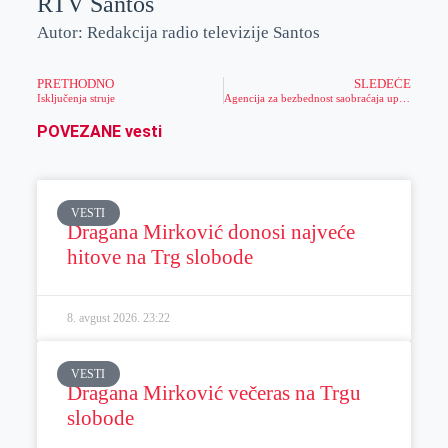
RTV Santos
Autor: Redakcija radio televizije Santos
PRETHODNO
SLEDEĆE
Isključenja struje
Agencija za bezbednost saobraćaja upozorava!
POVEZANE vesti
VESTI
Dragana Mirković donosi najveće
hitove na Trg slobode
8. avgust 2026.
23:22
VESTI
Dragana Mirković večeras na Trgu
slobode