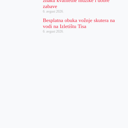
znaku kvalitetne muzike i dobre
zabave
6. avgust 2026.
Besplatna obuka vožnje skutera na
vodi na Izletištu Tisa
6. avgust 2026.