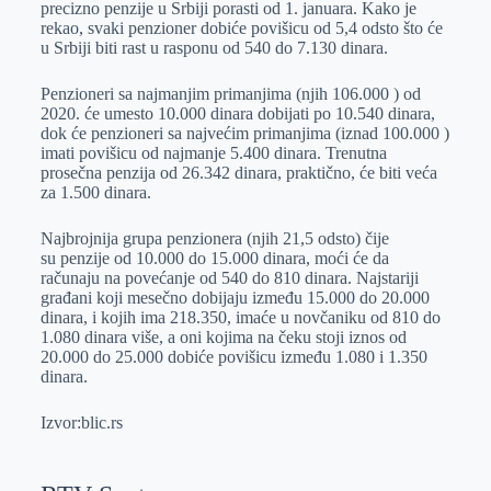
precizno penzije u Srbiji porasti od 1. januara. Kako je
r
n
A
i
rekao, svaki penzioner dobiće povišicu od 5,4 odsto što će
u Srbiji biti rast u rasponu od 540 do 7.130 dinara.
p
l
p
Penzioneri sa najmanjim primanjima (njih 106.000 ) od
2020. će umesto 10.000 dinara dobijati po 10.540 dinara,
dok će penzioneri sa najvećim primanjima (iznad 100.000 )
imati povišicu od najmanje 5.400 dinara. Trenutna
prosečna penzija od 26.342 dinara, praktično, će biti veća
za 1.500 dinara.
Najbrojnija grupa penzionera (njih 21,5 odsto) čije
su penzije od 10.000 do 15.000 dinara, moći će da
računaju na povećanje od 540 do 810 dinara. Najstariji
građani koji mesečno dobijaju između 15.000 do 20.000
dinara, i kojih ima 218.350, imaće u novčaniku od 810 do
1.080 dinara više, a oni kojima na čeku stoji iznos od
20.000 do 25.000 dobiće povišicu između 1.080 i 1.350
dinara.
Izvor:blic.rs