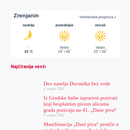
Najčitanije vesti
Deo naselja Duvanika bez vode
4. avgust 2026.
Iz Gradske bašte ispraćeni pozivari
koji besplatnim pivom ulicama
grada pozivaju na 41. „Dane piva“
5. avgust 2026.
Manifestacija „Dani piva“ protiče u