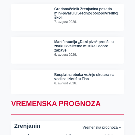
Gradonačelnik Zrenjanina posetio
mini-pivaru u Srednjoj poljoprivrednoj
školi
7. avgust 2026.
Manifestacija „Dani piva“ protiče u
znaku kvalitetne muzike i dobre
zabave
6. avgust 2026.
Besplatna obuka vožnje skutera na
vodi na Izletištu Tisa
6. avgust 2026.
VREMENSKA PROGNOZA