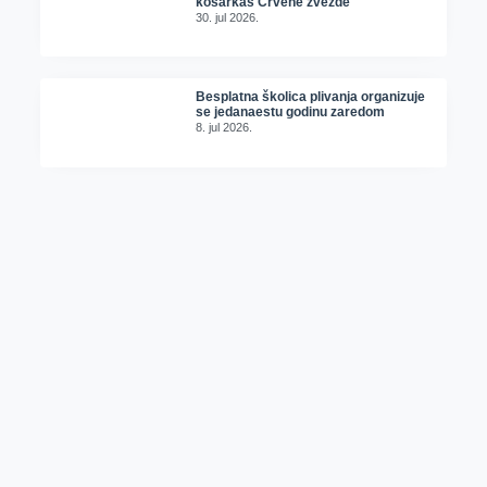
košarkaš Crvene zvezde
30. jul 2026.
Besplatna školica plivanja organizuje
se jedanaestu godinu zaredom
8. jul 2026.