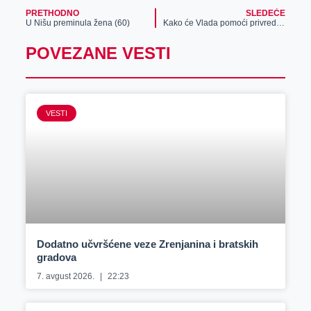
PRETHODNO
SLEDEĆE
U Nišu preminula žena (60)
Kako će Vlada pomoći privredi? Videćemo, do tada evo kako to rade po Evropi
POVEZANE VESTI
VESTI
Dodatno učvršćene veze Zrenjanina i bratskih
gradova
7. avgust 2026.
22:23