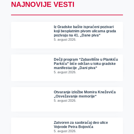
NAJNOVIJE VESTI
Iz Gradske bašte ispraćeni pozivari
koji besplatnim pivom ulicama grada
pozivaju na 41. „Dane piva“
5. avgust 2026.
Dečji program “Zabavilište u Plankiću
Parkiću” biće održan u toku gradske
manifestacije „Dani piva“
5. avgust 2026.
Otvaranje izložbe Momira Kneževića
„Osvežavanje memorije“
5. avgust 2026.
Zatvoren za saobraćaj deo ulice
Vojvode Petra Bojovića
5. avgust 2026.