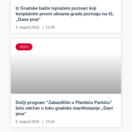
Iz Gradske bašte ispraćeni pozivari koji
besplatnim pivom ulicama grada pozivaju na 41.
„Dane piva“
5. avgust 2026.
13:36
VESTI
Dečji program “Zabavilište u Plankiću Parkiću”
biće održan u toku gradske manifestacije „Dani
piva“
5. avgust 2026.
10:44