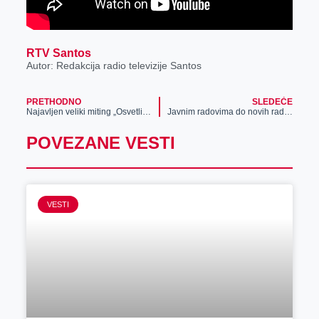
RTV Santos
Autor: Redakcija radio televizije Santos
PRETHODNO
SLEDEĆE
Najavljen veliki miting „Osvetlimo Zrenjanin“
Javnim radovima do novih radnih mesta u Žitištu
POVEZANE VESTI
VESTI