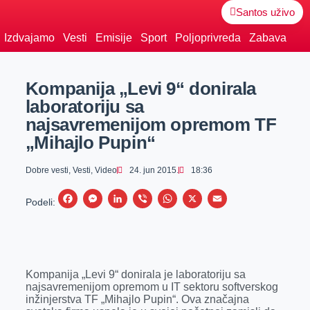
Santos uživo
Izdvajamo
Vesti
Emisije
Sport
Poljoprivreda
Zabava
Kompanija „Levi 9“ donirala
laboratoriju sa
najsavremenijom opremom TF
„Mihajlo Pupin“
Dobre vesti
,
Vesti
,
Video
24. jun 2015.
18:36
F
M
L
V
W
X
E
Podeli:
a
e
i
i
h
m
c
s
n
b
a
a
e
s
k
e
t
i
Kompanija „Levi 9“ donirala je laboratoriju sa
b
e
e
r
s
l
najsavremenijom opremom u IT sektoru softverskog
o
n
d
A
inžinjerstva TF „Mihajlo Pupin“. Ova značajna