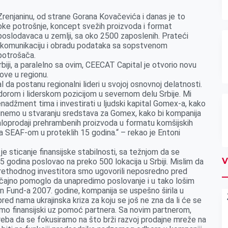
renjaninu, od strane Gorana Kovačevića i danas je to
ke potrošnje, koncept svežih proizvoda i format
 poslodavaca u zemlji, sa oko 2500 zaposlenih. Prateći
nu komunikaciju i obradu podataka sa sopstvenom
 potrošača.
biji, a paralelno sa ovim, CEECAT Capital je otvorio novu
love u regionu.
 da postanu regionalni lideri u svojoj osnovnoj delatnosti.
rom i liderskom pozicijom u severnom delu Srbije. Mi
enadžment tima i investirati u ljudski kapital Gomex-a, kako
ognemo u stvaranju sredstava za Gomex, kako bi kompanija
 maloprodaji prehrambenih proizvoda u formatu komšijskih
o sa SEAF-om u proteklih 15 godina.“ – rekao je Entoni
je sticanje finansijske stabilnosti, sa težnjom da se
V
5 godina poslovao na preko 500 lokacija u Srbiji. Mislim da
rethodnog investitora smo ugovorili neposredno pred
čajno pomoglo da unapredimo poslovanje i u tako lošim
n Fund-a 2007. godine, kompanija se uspešno širila u
e pred nama ukrajinska kriza za koju se još ne zna da li će se
jačamo finansijski uz pomoć partnera. Sa novim partnerom,
treba da se fokusiramo na što brži razvoj prodajne mreže na