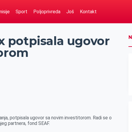
isije
Sport
Poljoprivreda
Još
Kontakt
 potpisala ugovor
N
torom
ja, potpisala ugovor sa novim investitorom. Radi se o
eg partnera, fond SEAF.