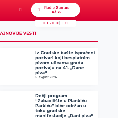
Radio Santos
uživo
FB
IG
YT
AJNOVIJE VESTI
Iz Gradske bašte ispraćeni
pozivari koji besplatnim
pivom ulicama grada
pozivaju na 41. „Dane
piva“
5. avgust 2026.
Dečji program
“Zabavilište u Plankiću
Parkiću” biće održan u
toku gradske
manifestacije „Dani piva“