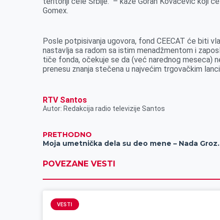
teritoriji cele Srbije.“ – kaže Goran Kovačević koji 
Gomex.
Posle potpisivanja ugovora, fond CEECAT će biti v
nastavlja sa radom sa istim menadžmentom i zaposl
tiče fonda, očekuje se da (već narednog meseca) n
prenesu znanja stečena u najvećim trgovačkim lanc
RTV Santos
Autor: Redakcija radio televizije Santos
PRETHODNO
Moja umetnička dela s
POVEZANE VESTI
VESTI