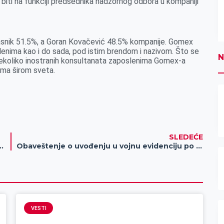
će biti na funkciji predsednika nadzornog odbora u kompaniji
lasnik 51.5%, a Goran Kovačević 48.5% kompanije. Gomex
enima kao i do sada, pod istim brendom i nazivom. Što se
N
ekoliko inostranih konsultanata zaposlenima Gomex-a
ima širom sveta.
SLEDEĆE
u deo mene – Nada Grozdanić, Međa
Obaveštenje o uvođenju u vojnu evidenciju po pojedinačnom pozivu
VESTI