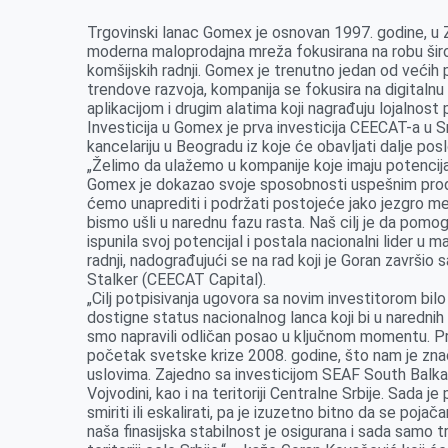
k
e
n
p
Trgovinski lanac Gomex je osnovan 1997. godine, u Z
r
moderna maloprodajna mreža fokusirana na robu širo
komšijskih radnji. Gomex je trenutno jedan od većih
trendove razvoja, kompanija se fokusira na digital
aplikacijom i drugim alatima koji nagrađuju lojalnost
Investicija u Gomex je prva investicija CEECAT-a u Sr
kancelariju u Beogradu iz koje će obavljati dalje pos
„Želimo da ulažemo u kompanije koje imaju potencijal
Gomex je dokazao svoje sposobnosti uspešnim prodo
ćemo unaprediti i podržati postojeće jako jezgro m
bismo ušli u narednu fazu rasta. Naš cilj je da pom
ispunila svoj potencijal i postala nacionalni lider u
radnji, nadograđujući se na rad koji je Goran završi
Stalker (CEECAT Capital).
„Cilj potpisivanja ugovora sa novim investitorom bilo 
dostigne status nacionalnog lanca koji bi u narednih 
smo napravili odličan posao u ključnom momentu. P
početak svetske krize 2008. godine, što nam je zna
uslovima. Zajedno sa investicijom SEAF South Balka
Vojvodini, kao i na teritoriji Centralne Srbije. Sada j
smiriti ili eskalirati, pa je izuzetno bitno da se po
naša finasijska stabilnost je osigurana i sada samo 