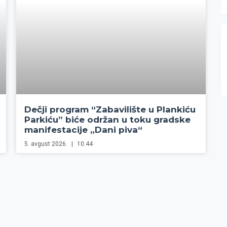
Dečji program “Zabavilište u Plankiću
Parkiću” biće održan u toku gradske
manifestacije „Dani piva“
5. avgust 2026.
10:44