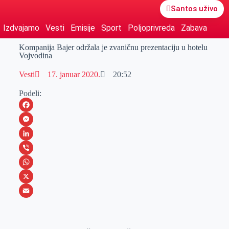
Santos uživo
Izdvajamo
Vesti
Emisije
Sport
Poljoprivreda
Zabava
Kompanija Bajer održala je zvaničnu prezentaciju u hotelu
Vojvodina
Vesti
17. januar 2020.
20:52
Podeli:
F
a
M
c
e
L
e
s
i
V
b
s
n
i
W
o
e
k
b
h
X
o
n
e
e
a
E
k
g
d
r
t
m