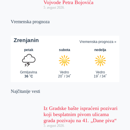
Vojvode Petra Bojovića
5. avgust 2026.
Vremenska prognoza
Najčitanije vesti
Iz Gradske bašte ispraćeni pozivari
koji besplatnim pivom ulicama
grada pozivaju na 41. „Dane piva“
5. avgust 2026.