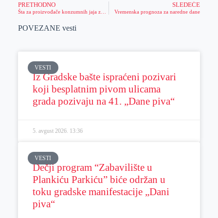
PRETHODNO
SLEDEĆE
Šta za proizvođače konzumnih jaja znači novi pravilnik o obeležavanju jaja?
Vremenska prognoza za naredne dane
POVEZANE vesti
VESTI
Iz Gradske bašte ispraćeni pozivari
koji besplatnim pivom ulicama
grada pozivaju na 41. „Dane piva“
5. avgust 2026.
13:36
VESTI
Dečji program “Zabavilište u
Plankiću Parkiću” biće održan u
toku gradske manifestacije „Dani
piva“