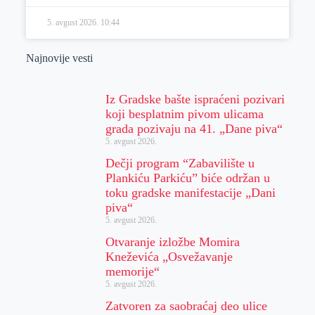
5. avgust 2026.
10:44
Najnovije vesti
Iz Gradske bašte ispraćeni pozivari
koji besplatnim pivom ulicama
grada pozivaju na 41. „Dane piva“
5. avgust 2026.
Dečji program “Zabavilište u
Plankiću Parkiću” biće održan u
toku gradske manifestacije „Dani
piva“
5. avgust 2026.
Otvaranje izložbe Momira
Kneževića „Osvežavanje
memorije“
5. avgust 2026.
Zatvoren za saobraćaj deo ulice