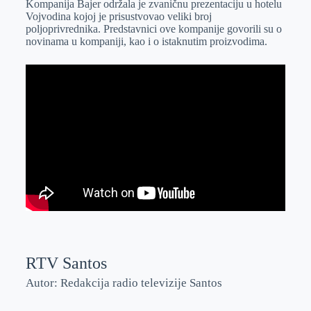
Kompanija Bajer održala je zvaničnu prezentaciju u hotelu
e
I
s
a
Vojvodina kojoj je prisustvovao veliki broj
r
n
A
i
poljoprivrednika. Predstavnici ove kompanije govorili su o
novinama u kompaniji, kao i o istaknutim proizvodima.
p
l
p
RTV Santos
Autor: Redakcija radio televizije Santos