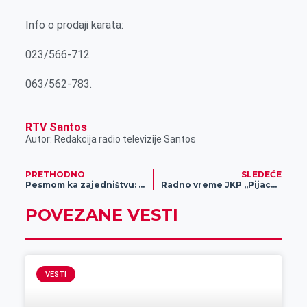
Info o prodaji karata:
023/566-712
063/562-783.
RTV Santos
Autor: Redakcija radio televizije Santos
PRETHODNO
SLEDEĆE
Pesmom ka zajedništvu: Pannonica oduševila publiku u Brčkom
Radno vreme JKP „Pijace i parkinzi“ tokom predstojećih uskršnjih praznika
POVEZANE VESTI
VESTI