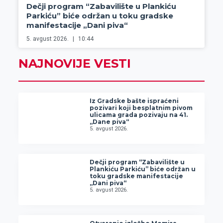
Dečji program “Zabavilište u Plankiću
Parkiću” biće održan u toku gradske
manifestacije „Dani piva“
5. avgust 2026.
10:44
NAJNOVIJE VESTI
Iz Gradske bašte ispraćeni
pozivari koji besplatnim pivom
ulicama grada pozivaju na 41.
„Dane piva“
5. avgust 2026.
Dečji program “Zabavilište u
Plankiću Parkiću” biće održan u
toku gradske manifestacije
„Dani piva“
5. avgust 2026.