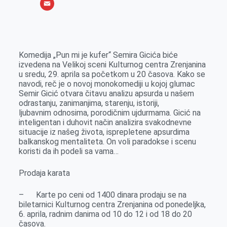
o
e
k
b
h
X
o
n
e
e
a
E
k
g
d
r
t
m
e
I
s
a
Komedija „Pun mi je kufer“ Semira Gicića biće
r
n
A
i
izvedena na Velikoj sceni Kulturnog centra Zrenjanina
u sredu, 29. aprila sa početkom u 20 časova. Kako se
p
l
navodi, reč je o novoj monokomediji u kojoj glumac
p
Semir Gicić otvara čitavu analizu apsurda u našem
odrastanju, zanimanjima, starenju, istoriji,
ljubavnim odnosima, porodičnim ujdurmama. Gicić na
inteligentan i duhovit način analizira svakodnevne
situacije iz našeg života, isprepletene apsurdima
balkanskog mentaliteta. On voli paradokse i scenu
koristi da ih podeli sa vama…
Prodaja karata
– Karte po ceni od 1400 dinara prodaju se na
biletarnici Kulturnog centra Zrenjanina od ponedeljka,
6. aprila, radnim danima od 10 do 12 i od 18 do 20
časova.