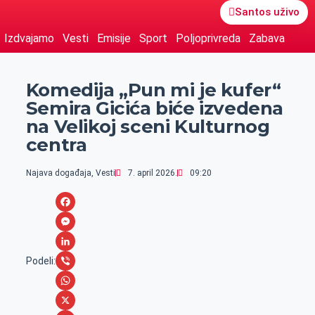
Santos uživo
Izdvajamo
Vesti
Emisije
Sport
Poljoprivreda
Zabava
Komedija „Pun mi je kufer“
Semira Gicića biće izvedena
na Velikoj sceni Kulturnog
centra
Najava događaja
,
Vesti
7. april 2026.
09:20
F
a
M
c
e
L
Podeli:
e
s
i
V
b
s
n
i
W