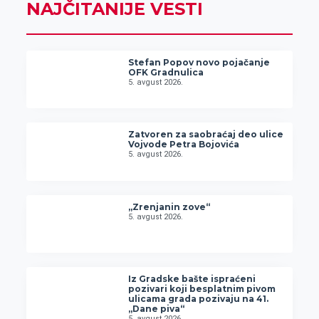
NAJČITANIJE VESTI
Stefan Popov novo pojačanje
OFK Gradnulica
5. avgust 2026.
Zatvoren za saobraćaj deo ulice
Vojvode Petra Bojovića
5. avgust 2026.
„Zrenjanin zove“
5. avgust 2026.
Iz Gradske bašte ispraćeni
pozivari koji besplatnim pivom
ulicama grada pozivaju na 41.
„Dane piva“
5. avgust 2026.