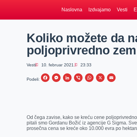
Naslovna
Izdvajamo
Vesti
E
Koliko možete da n
poljoprivredno zeml
Vesti
10. februar 2021.
23:33
F
M
L
V
W
X
E
Podeli:
a
e
i
i
h
m
c
s
n
b
a
a
e
s
k
e
t
i
b
e
e
r
s
l
Od čega zavise, kako se kreću cene poljoprivrednog
o
n
d
A
pitali smo Gordanu Božić iz agencije G Sigma. Sve z
prosečna cena se kreće oko 10.000 evra po hektar
o
g
I
p