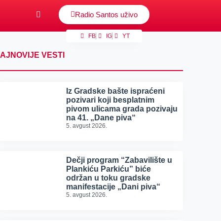
Radio Santos uživo
FB
IG
YT
AJNOVIJE VESTI
Iz Gradske bašte ispraćeni
pozivari koji besplatnim
pivom ulicama grada pozivaju
na 41. „Dane piva“
5. avgust 2026.
Dečji program “Zabavilište u
Plankiću Parkiću” biće
održan u toku gradske
manifestacije „Dani piva“
5. avgust 2026.