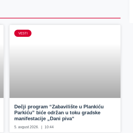
VESTI
Dečji program “Zabavilište u Plankiću
Parkiću” biće održan u toku gradske
manifestacije „Dani piva“
5. avgust 2026.
10:44