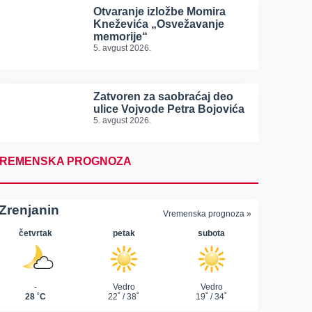
Otvaranje izložbe Momira
Kneževića „Osvežavanje
memorije“
5. avgust 2026.
Zatvoren za saobraćaj deo
ulice Vojvode Petra Bojovića
5. avgust 2026.
REMENSKA PROGNOZA