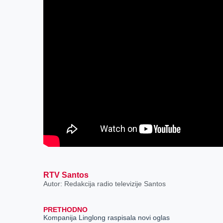
RTV Santos
Autor: Redakcija radio televizije Santos
PRETHODNO
Kompanija Linglong raspisala novi oglas