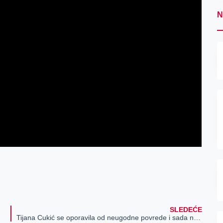
N
SLEDEĆE
Tijana Cukić se oporavila od neugodne povrede i sada nosi dres novosadske Vojvodine