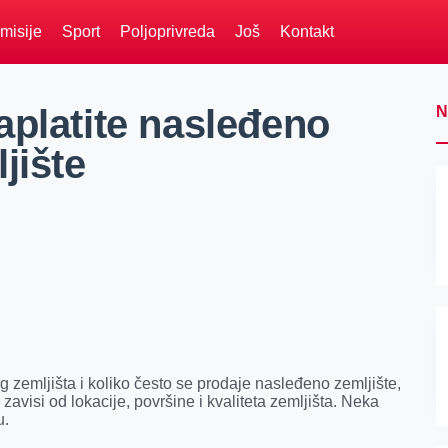
misije
Sport
Poljoprivreda
Još
Kontakt
aplatite nasleđeno
N
jište
 zemljišta i koliko često se prodaje nasleđeno zemljište,
avisi od lokacije, površine i kvaliteta zemljišta. Neka
u.