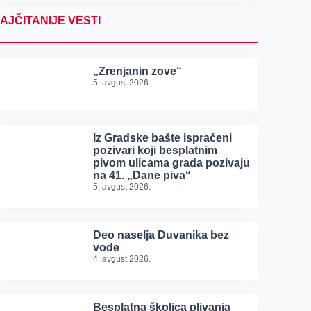
AJČITANIJE VESTI
„Zrenjanin zove“
5. avgust 2026.
Iz Gradske bašte ispraćeni
pozivari koji besplatnim
pivom ulicama grada pozivaju
na 41. „Dane piva“
5. avgust 2026.
Deo naselja Duvanika bez
vode
4. avgust 2026.
Besplatna školica plivanja