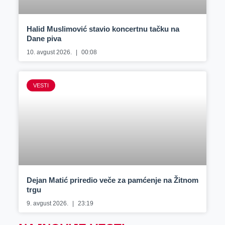
Halid Muslimović stavio koncertnu tačku na
Dane piva
10. avgust 2026.
00:08
VESTI
Dejan Matić priredio veče za pamćenje na Žitnom
trgu
9. avgust 2026.
23:19