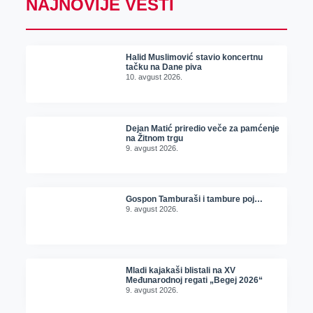
NAJNOVIJE VESTI
Halid Muslimović stavio koncertnu
tačku na Dane piva
10. avgust 2026.
Dejan Matić priredio veče za pamćenje
na Žitnom trgu
9. avgust 2026.
Gospon Tamburaši i tambure poj…
9. avgust 2026.
Mladi kajakaši blistali na XV
Međunarodnoj regati „Begej 2026“
9. avgust 2026.