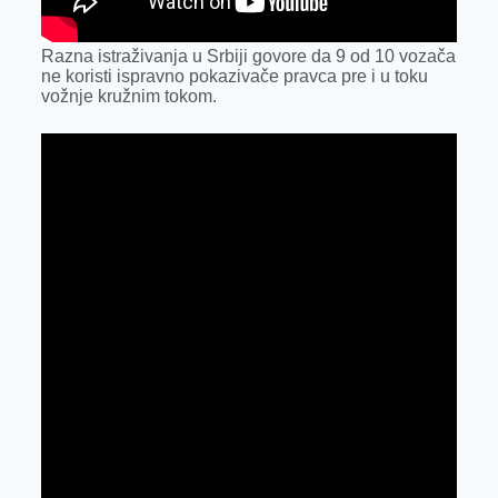
Razna istraživanja u Srbiji govore da 9 od 10 vozača
ne koristi ispravno pokazivače pravca pre i u toku
vožnje kružnim tokom.