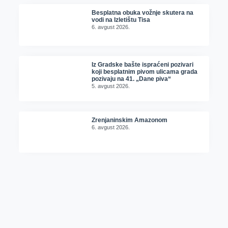
Besplatna obuka vožnje skutera na
vodi na Izletištu Tisa
6. avgust 2026.
Iz Gradske bašte ispraćeni pozivari
koji besplatnim pivom ulicama grada
pozivaju na 41. „Dane piva“
5. avgust 2026.
Zrenjaninskim Amazonom
6. avgust 2026.