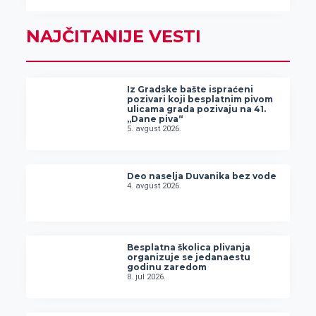
NAJČITANIJE VESTI
Iz Gradske bašte ispraćeni
pozivari koji besplatnim pivom
ulicama grada pozivaju na 41.
„Dane piva“
5. avgust 2026.
Deo naselja Duvanika bez vode
4. avgust 2026.
Besplatna školica plivanja
organizuje se jedanaestu
godinu zaredom
8. jul 2026.