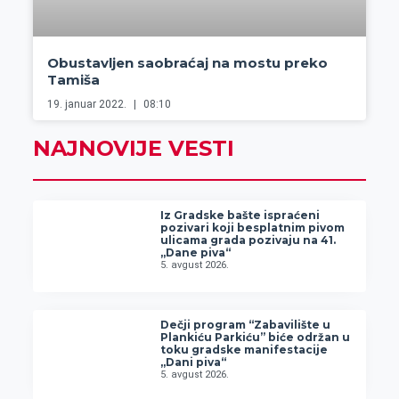
Obustavljen saobraćaj na mostu preko
Tamiša
19. januar 2022.
08:10
NAJNOVIJE VESTI
Iz Gradske bašte ispraćeni
pozivari koji besplatnim pivom
ulicama grada pozivaju na 41.
„Dane piva“
5. avgust 2026.
Dečji program “Zabavilište u
Plankiću Parkiću” biće održan u
toku gradske manifestacije
„Dani piva“
5. avgust 2026.