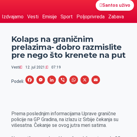
Santos uživo
Izdvajamo
Vesti
Emisije
Sport
Poljoprivreda
Zabava
Kolaps na graničnim
prelazima- dobro razmislite
pre nego što krenete na put
Vesti
12. jul 2021.
07:19
F
M
L
V
W
X
E
Podeli:
a
e
i
i
h
m
c
s
n
b
a
a
e
s
k
e
t
i
Prema poslednjim informacijama Uprave granične
b
e
e
r
s
l
policije na GP Gradina, na izlazu iz Srbije čekanja su
o
n
d
A
višesatna. Čekanje se ovog jutra meri satima.
o
g
I
p