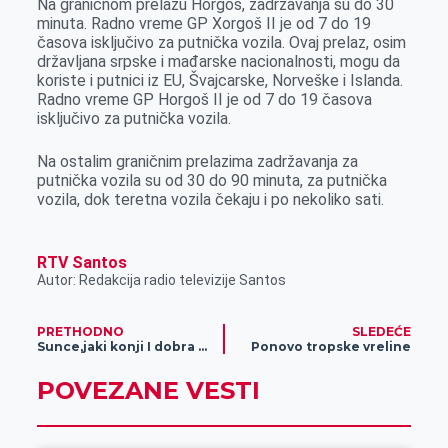
Na graničnom prelazu Horgoš, zadržavanja su do 30
k
e
n
p
minuta. Radno vreme GP Xorgoš II je od 7 do 19
r
časova isključivo za putnička vozila. Ovaj prelaz, osim
državljana srpske i mađarske nacionalnosti, mogu da
koriste i putnici iz EU, Švajcarske, Norveške i Islanda.
Radno vreme GP Horgoš II je od 7 do 19 časova
isključivo za putnička vozila.
Na ostalim graničnim prelazima zadržavanja za
putnička vozila su od 30 do 90 minuta, za putnička
vozila, dok teretna vozila čekaju i po nekoliko sati.
RTV Santos
Autor: Redakcija radio televizije Santos
PRETHODNO
SLEDEĆE
Sunce,jaki konji I dobra zabava na Štraparijadi u Česteregu
Ponovo tropske vreline
POVEZANE VESTI