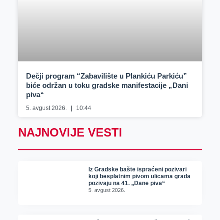
Dečji program “Zabavilište u Plankiću Parkiću”
biće održan u toku gradske manifestacije „Dani
piva“
5. avgust 2026.
10:44
NAJNOVIJE VESTI
Iz Gradske bašte ispraćeni pozivari
koji besplatnim pivom ulicama grada
pozivaju na 41. „Dane piva“
5. avgust 2026.