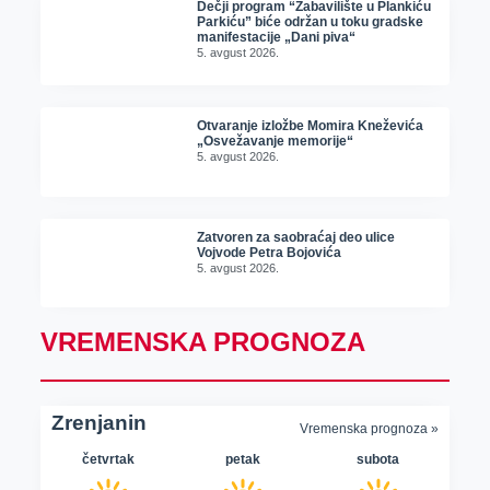
Dečji program “Zabavilište u Plankiću
Parkiću” biće održan u toku gradske
manifestacije „Dani piva“
5. avgust 2026.
Otvaranje izložbe Momira Kneževića
„Osvežavanje memorije“
5. avgust 2026.
Zatvoren za saobraćaj deo ulice
Vojvode Petra Bojovića
5. avgust 2026.
VREMENSKA PROGNOZA