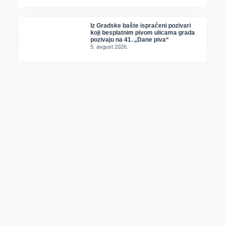
Iz Gradske bašte ispraćeni pozivari
koji besplatnim pivom ulicama grada
pozivaju na 41. „Dane piva“
5. avgust 2026.