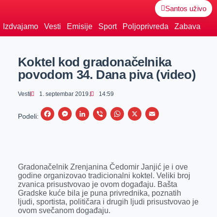
Santos uživo
Izdvajamo
Vesti
Emisije
Sport
Poljoprivreda
Zabava
Koktel kod gradonačelnika
povodom 34. Dana piva (video)
Vesti
1. septembar 2019.
14:59
F
M
L
V
W
X
E
Podeli:
a
e
i
i
h
m
c
s
n
b
a
a
e
s
k
e
t
i
Gradonačelnik Zrenjanina Čedomir Janjić je i ove
b
e
e
r
s
l
godine organizovao tradicionalni koktel. Veliki broj
o
n
d
A
zvanica prisustvovao je ovom događaju. Bašta
Gradske kuće bila je puna privrednika, poznatih
o
g
I
p
ljudi, sportista, političara i drugih ljudi prisustvovao je
k
e
n
p
ovom svečanom događaju.