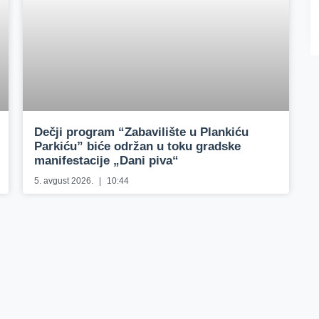
Dečji program “Zabavilište u Plankiću
Parkiću” biće održan u toku gradske
manifestacije „Dani piva“
5. avgust 2026.
10:44