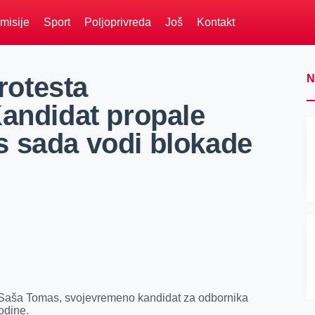
misije
Sport
Poljoprivreda
Još
Kontakt
protesta
N
Kandidat propale
 sada vodi blokade
 Saša Tomas, svojevremeno kandidat za odbornika
odine.