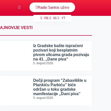
Radio Santos uživo
FB
IG
YT
AJNOVIJE VESTI
Iz Gradske bašte ispraćeni
pozivari koji besplatnim
pivom ulicama grada pozivaju
na 41. „Dane piva“
5. avgust 2026.
Dečji program “Zabavilište u
Plankiću Parkiću” biće
održan u toku gradske
manifestacije „Dani piva“
5. avgust 2026.