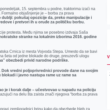
 ponedeljak, 15. septembra u podne, traktorima izaći na
e. Formalno objašnjenje je – borba za prava
 dublji: pokušaj opozicije da, preko manipulacije i
edove i pretvori ih u oruđe za političku borbu.
zacije protesta. Među njima se posebno izdvaja Saša
okratske stranke na lokalnim izborima 2016. godine
atska Crnica iz mesta Vojvoda Stepa. Umesto da se bavi
ma šeta od jedne blokade do druge, preuzevši ulogu
V
ma” obezbedi privid narodne podrške.
.
Dok vredni poljoprivrednici provode dane na svojim
u blokadi i javno nastupa rame uz rame sa
 je i korak dalje – učestvovao u napadu na policiju
kazujući na delu šta zaista znači njegova “borba za prava
k pravi zemljoradnici brinu kako da obezbede hleb za