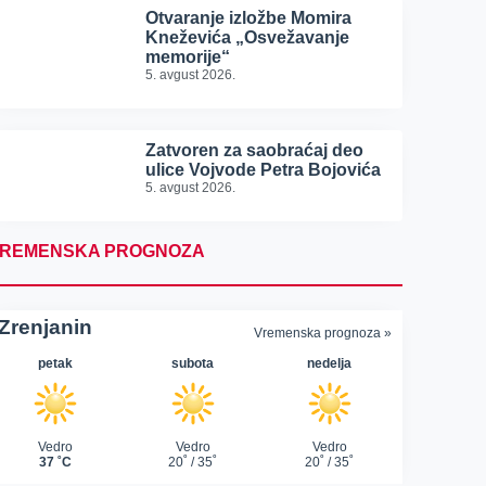
Otvaranje izložbe Momira
Kneževića „Osvežavanje
memorije“
5. avgust 2026.
Zatvoren za saobraćaj deo
ulice Vojvode Petra Bojovića
5. avgust 2026.
REMENSKA PROGNOZA