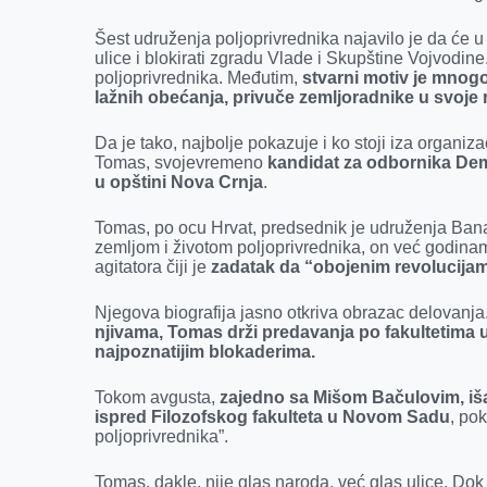
o
g
I
p
Šest udruženja poljoprivrednika najavilo je da će u
k
e
n
p
ulice i blokirati zgradu Vlade i Skupštine Vojvodin
r
poljoprivrednika. Međutim,
stvarni motiv je mnogo
lažnih obećanja, privuče zemljoradnike u svoje r
Da je tako, najbolje pokazuje i ko stoji iza organi
Tomas, svojevremeno
kandidat za odbornika Dem
u opštini Nova Crnja
.
Tomas, po ocu Hrvat, predsednik je udruženja Ban
zemljom i životom poljoprivrednika, on već godina
agitatora čiji je
zadatak da “obojenim revolucija
Njegova biografija jasno otkriva obrazac delovanja
njivama, Tomas drži predavanja po fakultetima 
najpoznatijim blokaderima.
Tokom avgusta,
zajedno sa Mišom Bačulovim, išao
ispred Filozofskog fakulteta u Novom Sadu
, po
poljoprivrednika”.
Tomas, dakle, nije glas naroda, već glas ulice. Do