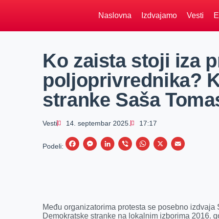
Naslovna
Izdvajamo
Vesti
E
Ko zaista stoji iza 
poljoprivrednika? 
stranke Saša Tomas
Vesti
14. septembar 2025.
17:17
F
M
L
V
W
X
E
Podeli:
a
e
i
i
h
m
c
s
n
b
a
a
e
s
k
e
t
i
b
e
e
r
s
l
Među organizatorima protesta se posebno izdvaja
o
n
d
A
Demokratske stranke na lokalnim izborima 2016. g