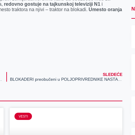
a,
redovno gostuje na tajkunskoj televiziji N1
i
N
to traktora na njivi – traktor na blokadi.
Umesto oranja
SLEDEĆE
rednik: Ko je Dragan Kleut iz Stajićeva?
BLOKADERI preobučeni u POLJOPRIVREDNIKE NASTAVLJAJU DA MALTRETIRAJU GRAĐANE! Saznajte ko su lažni paori-blokaderi!
VESTI