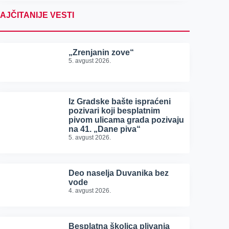
AJČITANIJE VESTI
„Zrenjanin zove“
5. avgust 2026.
Iz Gradske bašte ispraćeni
pozivari koji besplatnim
pivom ulicama grada pozivaju
na 41. „Dane piva“
5. avgust 2026.
Deo naselja Duvanika bez
vode
4. avgust 2026.
Besplatna školica plivanja