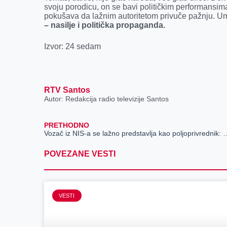
svoju porodicu, on se bavi političkim performansim
pokušava da lažnim autoritetom privuče pažnju. Umes
– nasilje i politička propaganda.
Izvor: 24 sedam
RTV Santos
Autor: Redakcija radio televizije Santos
PRETHODNO
Vozač iz NIS-a se lažno predstavlja kao poljopriv
POVEZANE VESTI
VESTI