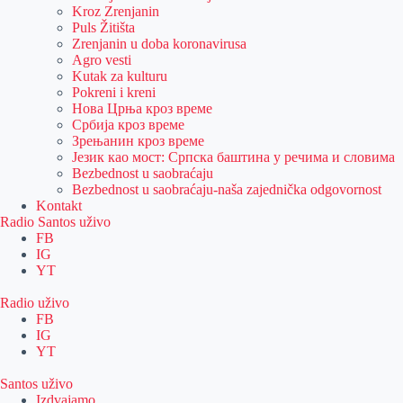
Kroz Zrenjanin
Puls Žitišta
Zrenjanin u doba koronavirusa
Agro vesti
Kutak za kulturu
Pokreni i kreni
Нова Црња кроз време
Србија кроз време
Зрењанин кроз време
Језик као мост: Српска баштина у речима и словима
Bezbednost u saobraćaju
Bezbednost u saobraćaju-naša zajednička odgovornost
Kontakt
Radio Santos uživo
FB
IG
YT
Radio uživo
FB
IG
YT
Santos uživo
Izdvajamo