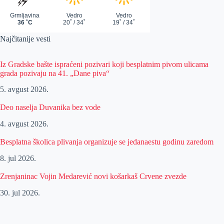
Najčitanije vesti
Iz Gradske bašte ispraćeni pozivari koji besplatnim pivom ulicama
grada pozivaju na 41. „Dane piva“
5. avgust 2026.
Deo naselja Duvanika bez vode
4. avgust 2026.
Besplatna školica plivanja organizuje se jedanaestu godinu zaredom
8. jul 2026.
Zrenjaninac Vojin Medarević novi košarkaš Crvene zvezde
30. jul 2026.