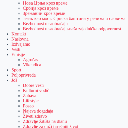
Нова Црња кроз време
Србија кроз време
Зрењанин кроз време
Језик као мост: Српска баштина у речима и словима
Bezbednost u saobraćaju
Bezbednost u saobraćaju-naša zajednička odgovornost
Kontakt
Naslovna
Izdvajamo
Vesti
Emisije
Agročas
Vikendica
Sport
Poljoprivreda
Još
Dobre vesti
Kulturni vodič
Zabava
Lifestyle
Posao
Najava događaja
Živeti zdravo
Zdravlje Žitišta na dlanu
Zdravlje za duži i srećniji život