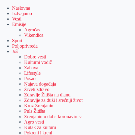
Skip
to
Naslovna
content
Izdvajamo
Vesti
Emisije
Agročas
Vikendica
Sport
Poljoprivreda
Još
Dobre vesti
Kulturni vodič
Zabava
Lifestyle
Posao
Najava događaja
Živeti zdravo
Zdravlje Žitišta na dlanu
Zdravlje za duži i srećniji život
Kroz Zrenjanin
Puls Žitišta
Zrenjanin u doba koronavirusa
Agro vesti
Kutak za kulturu
Pokreni i kreni