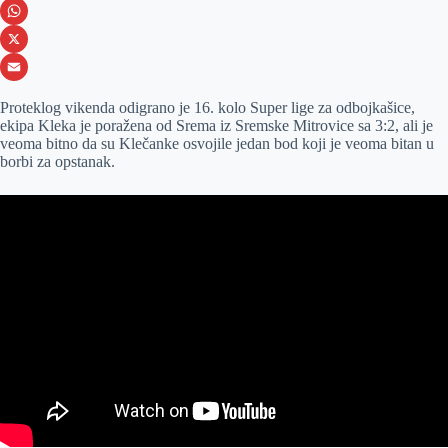
e
s
i
V
b
s
n
i
W
o
e
k
b
h
X
o
n
e
e
a
E
Proteklog vikenda odigrano je 16. kolo Super lige za odbojkašice,
k
g
d
r
t
m
ekipa Kleka je poražena od Srema iz Sremske Mitrovice sa 3:2, ali je
veoma bitno da su Klečanke osvojile jedan bod koji je veoma bitan u
e
I
s
a
borbi za opstanak.
r
n
A
i
p
l
p