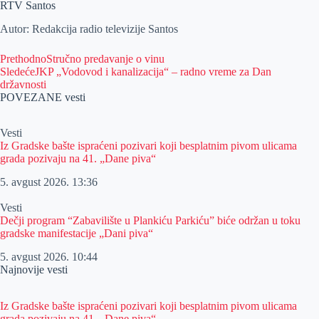
RTV Santos
Autor: Redakcija radio televizije Santos
Prethodno
Stručno predavanje o vinu
Sledeće
JKP „Vodovod i kanalizacija“ – radno vreme za Dan
državnosti
POVEZANE vesti
Vesti
Iz Gradske bašte ispraćeni pozivari koji besplatnim pivom ulicama
grada pozivaju na 41. „Dane piva“
5. avgust 2026.
13:36
Vesti
Dečji program “Zabavilište u Plankiću Parkiću” biće održan u toku
gradske manifestacije „Dani piva“
5. avgust 2026.
10:44
Najnovije vesti
Iz Gradske bašte ispraćeni pozivari koji besplatnim pivom ulicama
grada pozivaju na 41. „Dane piva“