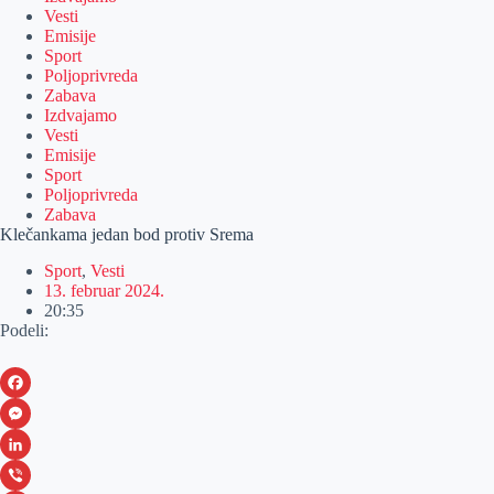
Vesti
Emisije
Sport
Poljoprivreda
Zabava
Izdvajamo
Vesti
Emisije
Sport
Poljoprivreda
Zabava
Klečankama jedan bod protiv Srema
Sport
,
Vesti
13. februar 2024.
20:35
Podeli:
F
a
M
c
e
L