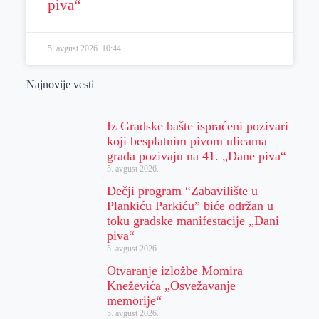
piva“
5. avgust 2026.
10:44
Najnovije vesti
Iz Gradske bašte ispraćeni pozivari
koji besplatnim pivom ulicama
grada pozivaju na 41. „Dane piva“
5. avgust 2026.
Dečji program “Zabavilište u
Plankiću Parkiću” biće održan u
toku gradske manifestacije „Dani
piva“
5. avgust 2026.
Otvaranje izložbe Momira
Kneževića „Osvežavanje
memorije“
5. avgust 2026.