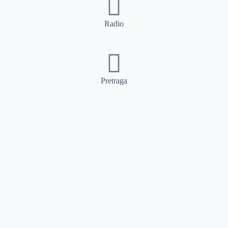
Radio
Pretraga
Pretraga
Kategorije
Ostalo
Naslovna
Izdvajamo