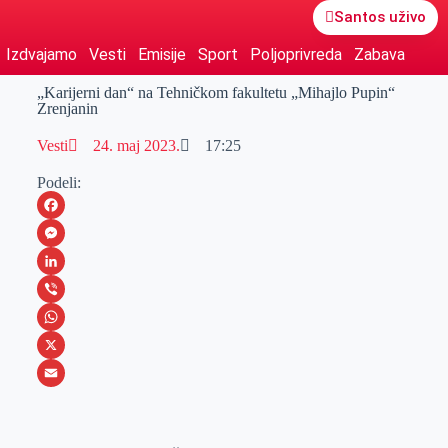
Santos uživo
Izdvajamo
Vesti
Emisije
Sport
Poljoprivreda
Zabava
„Karijerni dan“ na Tehničkom fakultetu „Mihajlo Pupin“
Zrenjanin
Vesti
24. maj 2023.
17:25
Podeli:
F
a
M
c
e
L
e
s
i
V
b
s
n
i
W
o
e
k
b
h
X
o
n
e
e
a
E
k
g
d
r
t
m