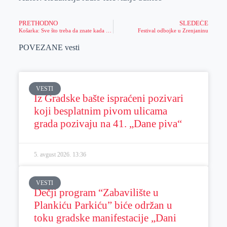
PRETHODNO
SLEDEĆE
Košarka: Sve što treba da znate kada se kladite!
Festival odbojke u Zrenjaninu
POVEZANE vesti
VESTI
Iz Gradske bašte ispraćeni pozivari
koji besplatnim pivom ulicama
grada pozivaju na 41. „Dane piva“
5. avgust 2026.
13:36
VESTI
Dečji program “Zabavilište u
Plankiću Parkiću” biće održan u
toku gradske manifestacije „Dani