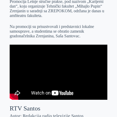
Promocija Letnje stručne prakse, pod nazivom „Karijerni
e
I
s
a
dan“, koju organizuje Tehnički fakultet „Mihajlo Pupin“
r
n
A
i
Zrenjanin u saradnji sa ZREPOKOM, održana je danas u
amfiteatru fakulteta.
p
l
p
Na promociji su prisustvovali i predstavnici lokalne
samouprave, a studentima se obratio zamenik
gradonačelnika Zrenjanina, Saša Santovac.
RTV Santos
Autor: Redakcija radio televizije Santos