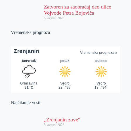
Zatvoren za saobraćaj deo ulice
Vojvode Petra Bojovića
5. avgust 2026.
Vremenska prognoza
Najčitanije vesti
„Zrenjanin zove“
5. avgust 2026.