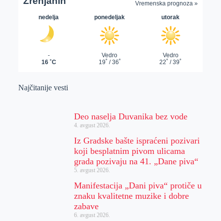
Najčitanije vesti
Deo naselja Duvanika bez vode
4. avgust 2026.
Iz Gradske bašte ispraćeni pozivari
koji besplatnim pivom ulicama
grada pozivaju na 41. „Dane piva“
5. avgust 2026.
Manifestacija „Dani piva“ protiče u
znaku kvalitetne muzike i dobre
zabave
6. avgust 2026.