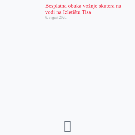
Besplatna obuka vožnje skutera na
vodi na Izletištu Tisa
6. avgust 2026.