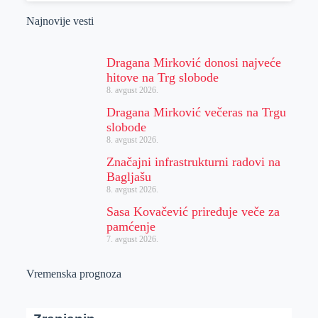
Najnovije vesti
Dragana Mirković donosi najveće
hitove na Trg slobode
8. avgust 2026.
Dragana Mirković večeras na Trgu
slobode
8. avgust 2026.
Značajni infrastrukturni radovi na
Bagljašu
8. avgust 2026.
Sasa Kovačević priređuje veče za
pamćenje
7. avgust 2026.
Vremenska prognoza