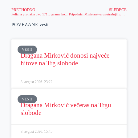
PRETHODNO
SLEDEĆE
Policija pronašla oko 171,5 grama kokaina
Pripadnici Ministarstva unutrašnjih poslova otkrili 31.819 prekršaja prekoračenja brzine
POVEZANE vesti
VESTI
Dragana Mirković donosi najveće
hitove na Trg slobode
8. avgust 2026.
23:22
VESTI
Dragana Mirković večeras na Trgu
slobode
8. avgust 2026.
15:45