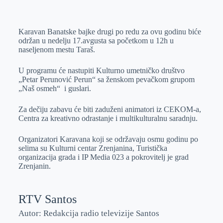
o
n
e
e
a
E
k
g
d
r
t
m
Karavan Banatske bajke drugi po redu za ovu godinu biće
e
I
s
a
održan u nedelju 17.avgusta sa početkom u 12h u
r
n
A
i
naseljenom mestu Taraš.
p
l
U programu će nastupiti Kulturno umetničko društvo
p
„Petar Perunović Perun“ sa ženskom pevačkom grupom
„Naš osmeh“ i guslari.
Za dečiju zabavu će biti zaduženi animatori iz CEKOM-a,
Centra za kreativno odrastanje i multikulturalnu saradnju.
Organizatori Karavana koji se održavaju osmu godinu po
selima su Kulturni centar Zrenjanina, Turistička
organizacija grada i IP Media 023 a pokrovitelj je grad
Zrenjanin.
RTV Santos
Autor: Redakcija radio televizije Santos