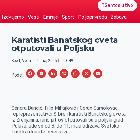
Santos uživo
Izdvajamo
Vesti
Emisije
Sport
Poljoprivreda
Zabava
Karatisti Banatskog cveta
otputovali u Poljsku
Sport
,
Vesti
6. maj 2025.
08:49
F
M
L
V
W
X
E
Podeli:
a
e
i
i
h
m
c
s
n
b
a
a
e
s
k
e
t
i
Sandra Bundić, Filip Mihajlović i Goran Samolovac,
b
e
e
r
s
l
repreprezentativci Srbije i karatisti Banatskog cveta
o
n
d
A
iz Zrenjanina, rano jutros otputovali su u poljski grad
Pulavu, gde se od 8. do 11. maja održava Svetsko
o
g
I
p
Fudokan karate prvenstvo.
k
e
n
p