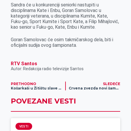
r
Sandra će u konkurenciji seniorki nastupiti u
disciplinama Kate i Enbu, Goran Samolovac u
kategoriji veterana, u disciplinama Kumite, Kate,
Fuku-go, Sport Kumite i Sport Kate, a Filip Mihajlović,
kao senior u Fuku-go, Kate, Enbu i Kumite.
Goran Samolovac će osim takmičarskog dela, biti i
oficijalni sudija ovog šampionata.
RTV Santos
Autor: Redakcija radio televizije Santos
PRETHODNO
SLEDEĆE
Košarkaši u Žitištu slave Đurđevdan
Crvena zvezda novi šampion u stonom tenisu
POVEZANE VESTI
VESTI