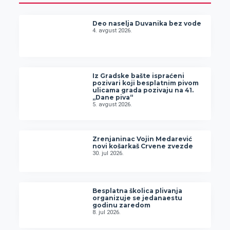
Deo naselja Duvanika bez vode
4. avgust 2026.
Iz Gradske bašte ispraćeni
pozivari koji besplatnim pivom
ulicama grada pozivaju na 41.
„Dane piva“
5. avgust 2026.
Zrenjaninac Vojin Medarević
novi košarkaš Crvene zvezde
30. jul 2026.
Besplatna školica plivanja
organizuje se jedanaestu
godinu zaredom
8. jul 2026.