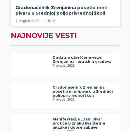
Gradonačelnik Zrenjanina posetio mini-
pivaru u Srednjoj poljoprivrednoj školi
7. avgust 2026.
15:12
NAJNOVIJE VESTI
Dodatno učvršćene veze
Zrenjanina i bratskih gradova
7. avgust 2026.
Gradonačelnik Zrenjanina
posetio mini-pivaru u Srednjoj
poljoprivrednoj školi
7. avgust 2026.
Manifestacija „Dani piva“
protiče u znaku kvalitetne
muzike i dobre zabave