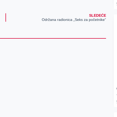
SLEDEĆE
Održana radionica „Seks za početnike“