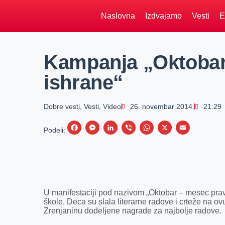
Naslovna
Izdvajamo
Vesti
E
Kampanja „Oktobar
ishrane“
Dobre vesti
,
Vesti
,
Video
26. novembar 2014.
21:29
F
M
L
V
W
X
E
Podeli:
a
e
i
i
h
m
c
s
n
b
a
a
e
s
k
e
t
i
b
e
e
r
s
l
U manifestaciji pod nazivom „Oktobar – mesec pravil
o
n
d
A
škole. Deca su slala literarne radove i crteže na o
Zrenjaninu dodeljene nagrade za najbolje radove.
o
g
I
p