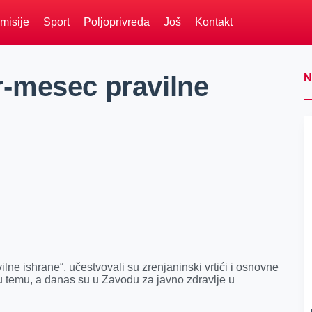
misije
Sport
Poljoprivreda
Još
Kontakt
-mesec pravilne
N
ne ishrane“, učestvovali su zrenjaninski vrtići i osnovne
vu temu, a danas su u Zavodu za javno zdravlje u