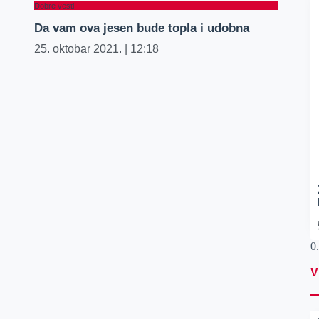
Dobre vesti
Da vam ova jesen bude topla i udobna
25. oktobar 2021.
12:18
V