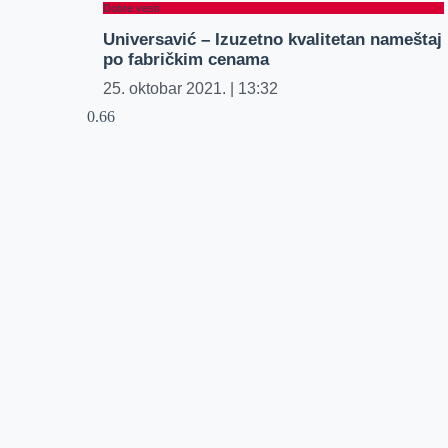
Dobre vesti
Universavić – Izuzetno kvalitetan nameštaj
po fabričkim cenama
25. oktobar 2021.
13:32