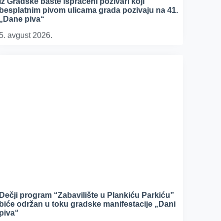
Iz Gradske bašte ispraćeni pozivari koji
besplatnim pivom ulicama grada pozivaju na 41.
„Dane piva“
5. avgust 2026.
Dečji program “Zabavilište u Plankiću Parkiću”
biće održan u toku gradske manifestacije „Dani
piva“