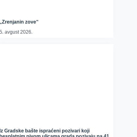
„Zrenjanin zove“
5. avgust 2026.
Iz Gradske bašte ispraćeni pozivari koji
besplatnim pivom ulicama grada pozivaju na 41.