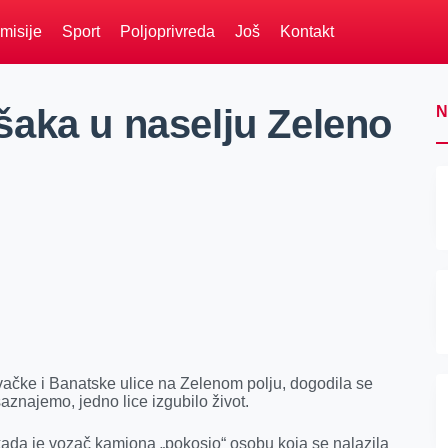
misije
Sport
Poljoprivreda
Još
Kontakt
aka u naselju Zeleno
N
ačke i Banatske ulice na Zelenom polju, dogodila se
znajemo, jedno lice izgubilo život.
ada je vozač kamiona „pokosio“ osobu koja se nalazila