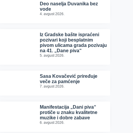
Deo naselja Duvanika bez
vode
4. avgust 2026.
Iz Gradske bašte ispraćeni
pozivari koji besplatnim
pivom ulicama grada pozivaju
na 41. „Dane piva“
5. avgust 2026.
Sasa Kovačević priređuje
veče za pamćenje
7. avgust 2026.
Manifestacija „Dani piva“
protiče u znaku kvalitetne
muzike i dobre zabave
6. avgust 2026.