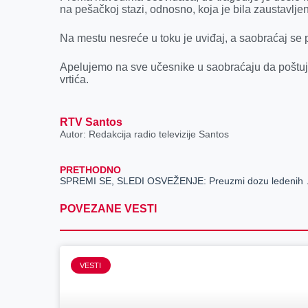
k
e
n
p
na pešačkoj stazi, odnosno, koja je bila zaustavlj
r
Na mestu nesreće u toku je uviđaj, a saobraćaj se
Apelujemo na sve učesnike u saobraćaju da poštuj
vrtića.
RTV Santos
Autor: Redakcija radio televizije Santos
PRETHODNO
SPREMI SE, 
POVEZANE VESTI
VESTI