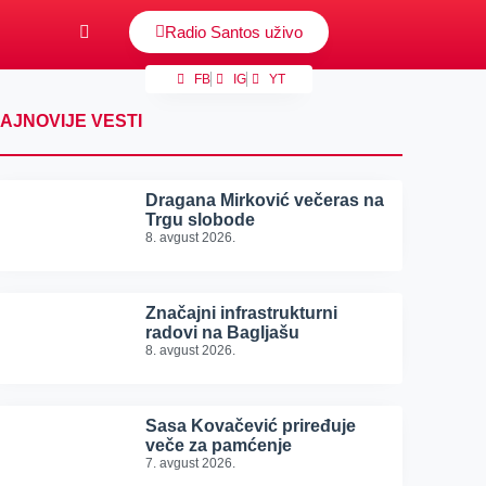
Radio Santos uživo
FB
IG
YT
AJNOVIJE VESTI
Dragana Mirković večeras na
Trgu slobode
8. avgust 2026.
Značajni infrastrukturni
radovi na Bagljašu
8. avgust 2026.
Sasa Kovačević priređuje
veče za pamćenje
7. avgust 2026.