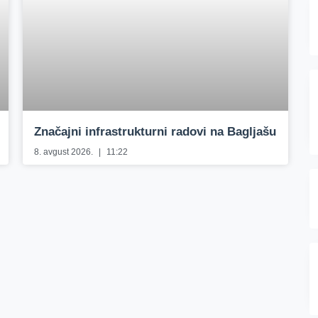
Značajni infrastrukturni radovi na Bagljašu
8. avgust 2026.
11:22