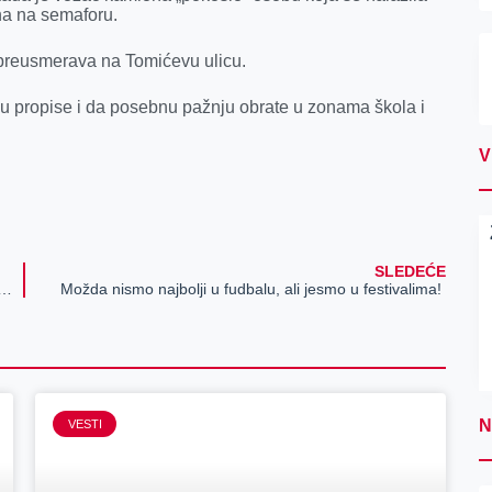
ena na semaforu.
 preusmerava na Tomićevu ulicu.
u propise i da posebnu pažnju obrate u zonama škola i
V
SLEDEĆE
SLEDI OSVEŽENJE: Preuzmi dozu ledenih dobitaka!
Možda nismo najbolji u fudbalu, ali jesmo u festivalima!
N
VESTI