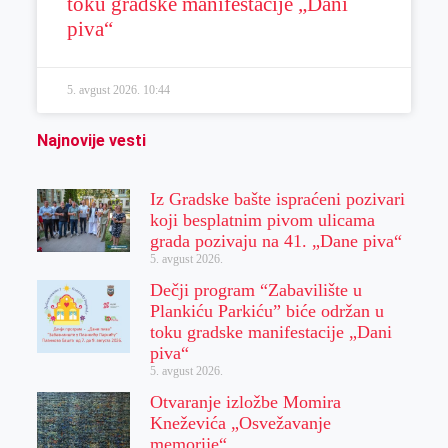
toku gradske manifestacije „Dani
piva“
5. avgust 2026.
10:44
Najnovije vesti
Iz Gradske bašte ispraćeni pozivari
koji besplatnim pivom ulicama
grada pozivaju na 41. „Dane piva“
5. avgust 2026.
Dečji program “Zabavilište u
Plankiću Parkiću” biće održan u
toku gradske manifestacije „Dani
piva“
5. avgust 2026.
Otvaranje izložbe Momira
Kneževića „Osvežavanje
memorije“