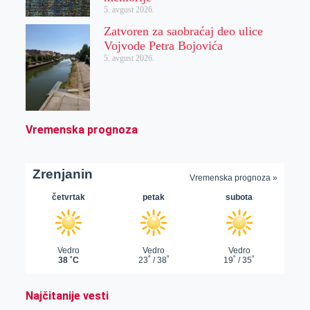
5. avgust 2026.
Zatvoren za saobraćaj deo ulice
Vojvode Petra Bojovića
5. avgust 2026.
Vremenska prognoza
Najčitanije vesti