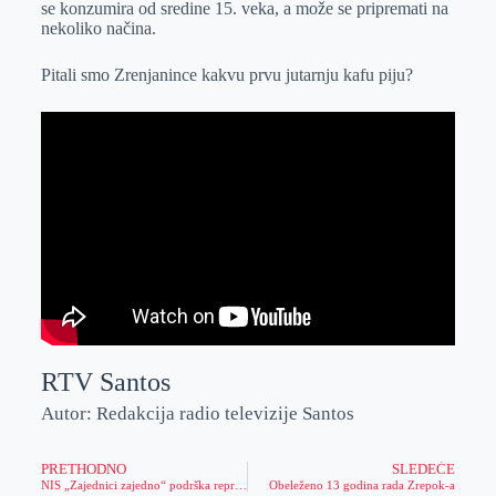
se konzumira od sredine 15. veka, a može se pripremati na
r
n
A
i
nekoliko načina.
p
l
Pitali smo Zrenjanince kakvu prvu jutarnju kafu piju?
p
RTV Santos
Autor: Redakcija radio televizije Santos
PRETHODNO
SLEDEĆE
NIS „Zajednici zajedno“ podrška reproduktivnom zdravlju u Zrenjaninu
Obeleženo 13 godina rada Zrepok-a