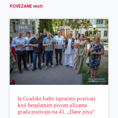
POVEZANE vesti
VESTI
Iz Gradske bašte ispraćeni pozivari
koji besplatnim pivom ulicama
grada pozivaju na 41. „Dane piva“