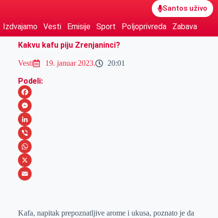
Santos uživo
Izdvajamo
Vesti
Emisije
Sport
Poljoprivreda
Zabava
Kakvu kafu piju Zrenjaninci?
Vesti
19. januar 2023.
20:01
Podeli:
F
a
M
c
e
L
e
s
i
V
b
s
n
i
W
o
e
k
b
h
X
o
n
e
e
a
E
k
g
d
r
t
m
Kafa, napitak prepoznatljive arome i ukusa, poznato je da
e
I
s
a