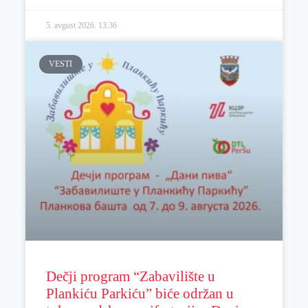
5. avgust 2026.
13:36
VESTI
Dečji program “Zabavilište u
Plankiću Parkiću” biće održan u