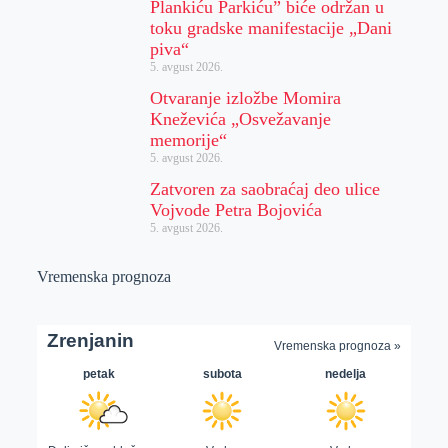
Plankiću Parkiću” biće održan u
toku gradske manifestacije „Dani
piva“
5. avgust 2026.
Otvaranje izložbe Momira
Kneževića „Osvežavanje
memorije“
5. avgust 2026.
Zatvoren za saobraćaj deo ulice
Vojvode Petra Bojovića
5. avgust 2026.
Vremenska prognoza