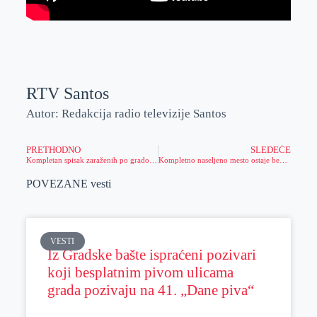
RTV Santos
Autor: Redakcija radio televizije Santos
PRETHODNO
SLEDEĆE
Kompletan spisak zaraženih po gradovima Srbije
Kompletno naseljeno mesto ostaje bez struje 4 časa
POVEZANE vesti
VESTI
Iz Gradske bašte ispraćeni pozivari
koji besplatnim pivom ulicama
grada pozivaju na 41. „Dane piva“