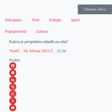
Santos uživo
Izdvajamo
Vesti
Emisije
Sport
Poljoprivreda
Zabava
Kakva je perspektiva mladih na selu?
Vesti
24. februar 2021.
21:54
Podeli:
F
a
M
c
e
L
e
s
i
V
b
s
n
i
W
o
e
k
b
h
X