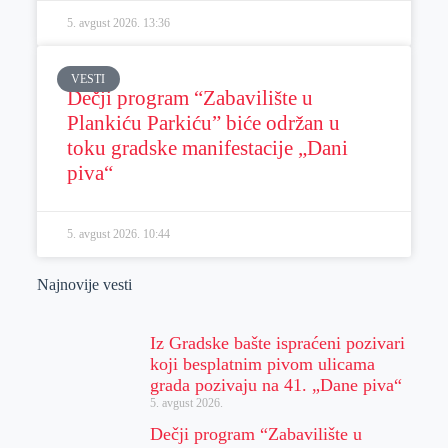
5. avgust 2026.
13:36
VESTI
Dečji program “Zabavilište u
Plankiću Parkiću” biće održan u
toku gradske manifestacije „Dani
piva“
5. avgust 2026.
10:44
Najnovije vesti
Iz Gradske bašte ispraćeni pozivari
koji besplatnim pivom ulicama
grada pozivaju na 41. „Dane piva“
5. avgust 2026.
Dečji program “Zabavilište u