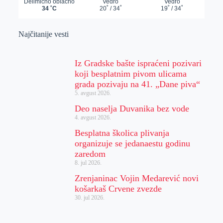
Najčitanije vesti
Iz Gradske bašte ispraćeni pozivari
koji besplatnim pivom ulicama
grada pozivaju na 41. „Dane piva“
5. avgust 2026.
Deo naselja Duvanika bez vode
4. avgust 2026.
Besplatna školica plivanja
organizuje se jedanaestu godinu
zaredom
8. jul 2026.
Zrenjaninac Vojin Medarević novi
košarkaš Crvene zvezde
30. jul 2026.