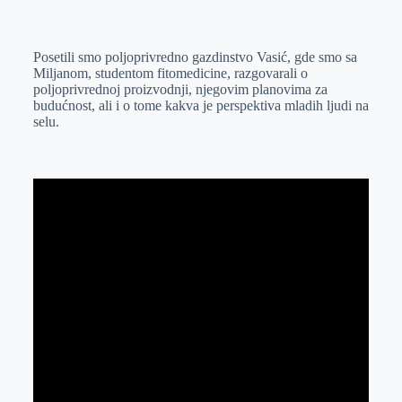
o
n
e
e
a
E
k
g
d
r
t
m
Posetili smo poljoprivredno gazdinstvo Vasić, gde smo sa
e
I
s
a
Miljanom, studentom fitomedicine, razgovarali o
r
n
A
i
poljoprivrednoj proizvodnji, njegovim planovima za
budućnost, ali i o tome kakva je perspektiva mladih ljudi na
p
l
selu.
p