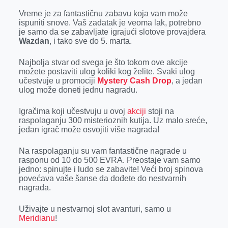
o
g
I
p
Vreme je za fantastičnu zabavu koja vam može
k
e
n
p
ispuniti snove. Vaš zadatak je veoma lak, potrebno
je samo da se zabavljate igrajući slotove provajdera
r
Wazdan
, i tako sve do 5. marta.
Najbolja stvar od svega je što tokom ove akcije
možete postaviti ulog koliki kog želite. Svaki ulog
učestvuje u promociji
Mystery Cash Drop
, a jedan
ulog može doneti jednu nagradu.
Igračima koji učestvuju u ovoj
akciji
stoji na
raspolaganju 300 misterioznih kutija. Uz malo sreće,
jedan igrač može osvojiti više nagrada!
Na raspolaganju su vam fantastične nagrade u
rasponu od 10 do 500 EVRA. Preostaje vam samo
jedno: spinujte i ludo se zabavite! Veći broj spinova
povećava vaše šanse da dođete do nestvarnih
nagrada.
Uživajte u nestvarnoj slot avanturi, samo u
Meridianu
!