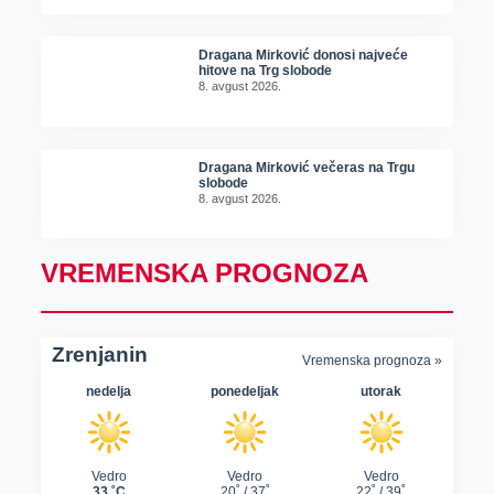
Dragana Mirković donosi najveće
hitove na Trg slobode
8. avgust 2026.
Dragana Mirković večeras na Trgu
slobode
8. avgust 2026.
VREMENSKA PROGNOZA