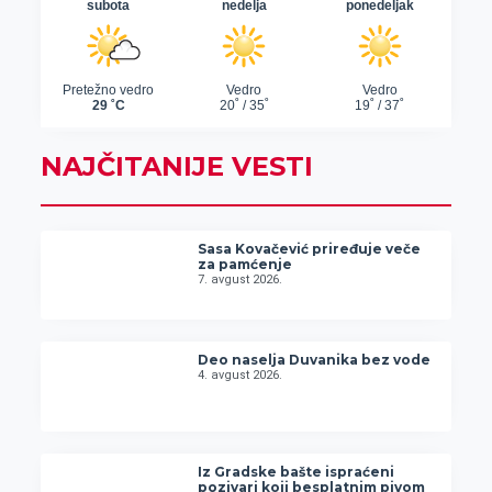
NAJČITANIJE VESTI
Sasa Kovačević priređuje veče
za pamćenje
7. avgust 2026.
Deo naselja Duvanika bez vode
4. avgust 2026.
Iz Gradske bašte ispraćeni
pozivari koji besplatnim pivom