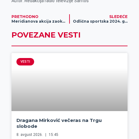
Autor: Redakcija radio televizije Santos
PRETHODNO
SLEDEĆE
Meridianova akcija zaokružena na kraju godine: Obnovljeni koševi širom Srbije za nove šampione (VIDEO)
Odlična sportska 2024. godina za Zrenjanince
POVEZANE VESTI
VESTI
Dragana Mirković večeras na Trgu
slobode
8. avgust 2026.
15:45