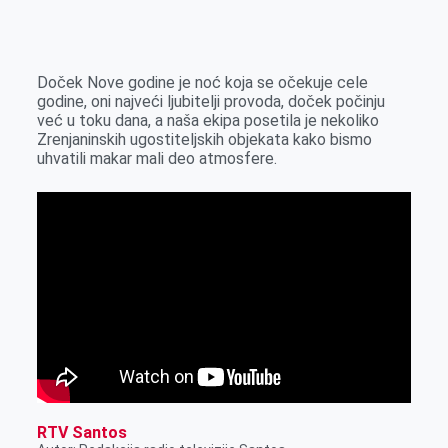
o
n
e
e
a
E
k
g
d
r
t
m
e
I
s
a
Doček Nove godine je noć koja se očekuje cele
r
n
A
i
godine, oni najveći ljubitelji provoda, doček počinju
već u toku dana, a naša ekipa posetila je nekoliko
p
l
Zrenjaninskih ugostiteljskih objekata kako bismo
p
uhvatili makar mali deo atmosfere.
RTV Santos