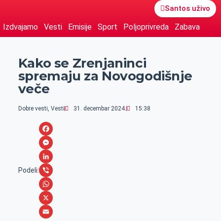
Santos uživo
Izdvajamo
Vesti
Emisije
Sport
Poljoprivreda
Zabava
Kako se Zrenjaninci
spremaju za Novogodišnje
veče
Dobre vesti
,
Vesti
31. decembar 2024.
15:38
F
a
M
c
e
L
Podeli:
e
s
i
V
b
s
n
i
W
o
e
k
b
h
X