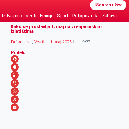
Santos uživo
Izdvajamo
Vesti
Emisije
Sport
Poljoprivreda
Zabava
Kako se proslavlja 1. maj na zrenjaninskim
izletištima
Dobre vesti
,
Vesti
1. maj 2025.
19:23
Podeli:
F
a
M
c
e
L
e
s
i
V
b
s
n
i
W
o
e
k
b
h
X
o
n
e
e
a
E
k
g
d
r
t
m