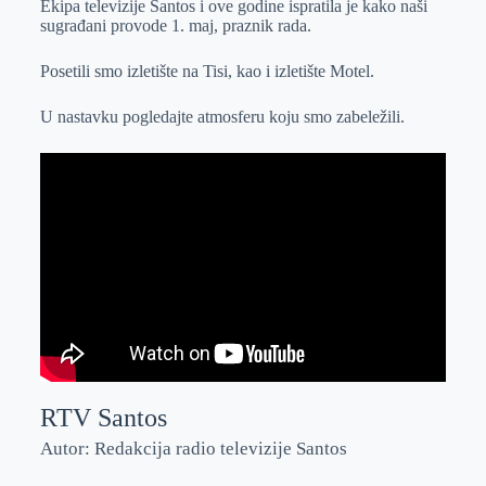
Ekipa televizije Santos i ove godine ispratila je kako naši
e
I
s
a
sugrađani provode 1. maj, praznik rada.
r
n
A
i
p
l
Posetili smo izletište na Tisi, kao i izletište Motel.
p
U nastavku pogledajte atmosferu koju smo zabeležili.
RTV Santos
Autor: Redakcija radio televizije Santos