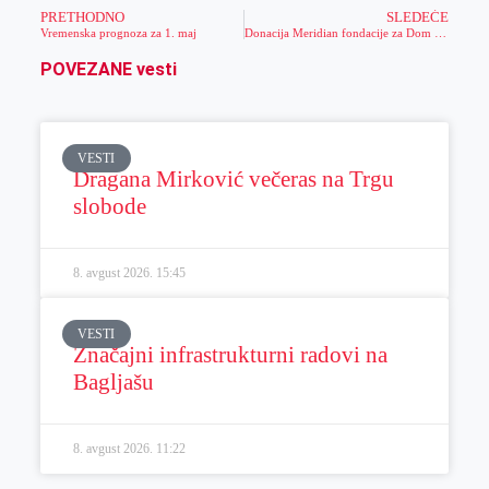
PRETHODNO
SLEDEĆE
Vremenska prognoza za 1. maj
Donacija Meridian fondacije za Dom zdravlja Barajevo – višedecenijska oprema odlazi u prošlost (VIDEO)
POVEZANE vesti
VESTI
Dragana Mirković večeras na Trgu
slobode
8. avgust 2026.
15:45
VESTI
Značajni infrastrukturni radovi na
Bagljašu
8. avgust 2026.
11:22