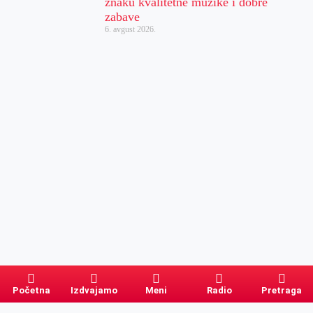
znaku kvalitetne muzike i dobre
zabave
6. avgust 2026.
Početna
Izdvajamo
Meni
Radio
Pretraga