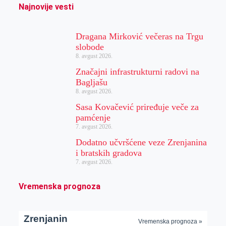
Najnovije vesti
Dragana Mirković večeras na Trgu
slobode
8. avgust 2026.
Značajni infrastrukturni radovi na
Bagljašu
8. avgust 2026.
Sasa Kovačević priređuje veče za
pamćenje
7. avgust 2026.
Dodatno učvršćene veze Zrenjanina
i bratskih gradova
7. avgust 2026.
Vremenska prognoza