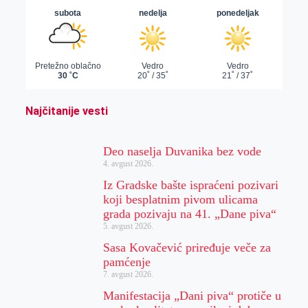
Najčitanije vesti
Deo naselja Duvanika bez vode
4. avgust 2026.
Iz Gradske bašte ispraćeni pozivari
koji besplatnim pivom ulicama
grada pozivaju na 41. „Dane piva“
5. avgust 2026.
Sasa Kovačević priređuje veče za
pamćenje
7. avgust 2026.
Manifestacija „Dani piva“ protiče u