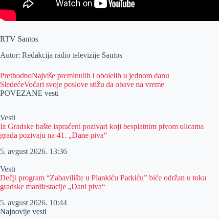
RTV Santos
Autor: Redakcija radio televizije Santos
Prethodno
Najviše preminulih i obolelih u jednom danu
Sledeće
Voćari svoje poslove stižu da obave na vreme
POVEZANE vesti
Vesti
Iz Gradske bašte ispraćeni pozivari koji besplatnim pivom ulicama
grada pozivaju na 41. „Dane piva“
5. avgust 2026.
13:36
Vesti
Dečji program “Zabavilište u Plankiću Parkiću” biće održan u toku
gradske manifestacije „Dani piva“
5. avgust 2026.
10:44
Najnovije vesti