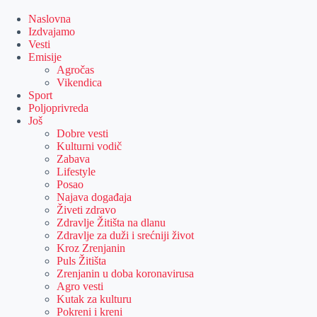
Skip
to
Naslovna
content
Izdvajamo
Vesti
Emisije
Agročas
Vikendica
Sport
Poljoprivreda
Još
Dobre vesti
Kulturni vodič
Zabava
Lifestyle
Posao
Najava događaja
Živeti zdravo
Zdravlje Žitišta na dlanu
Zdravlje za duži i srećniji život
Kroz Zrenjanin
Puls Žitišta
Zrenjanin u doba koronavirusa
Agro vesti
Kutak za kulturu
Pokreni i kreni