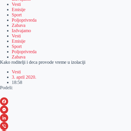
Vesti
Emisije
Sport
Poljoprivreda
Zabava
Izdvajamo
Vesti
Emisije
Sport
Poljoprivreda
Zabava
Kako roditelji i deca provode vreme u izolaciji
Vesti
3. april 2020.
18:58
Podeli:
F
a
M
c
e
L