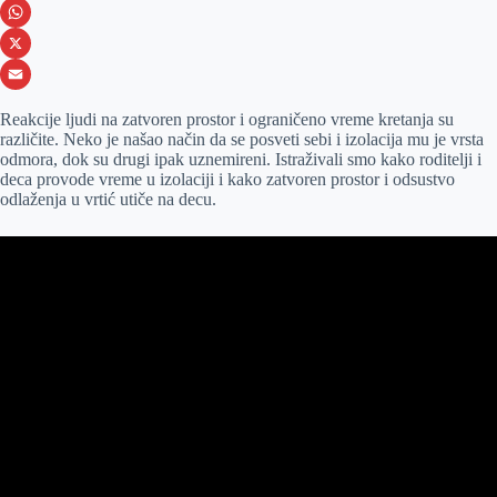
e
s
i
V
b
s
n
i
W
o
e
k
b
h
X
o
n
e
e
a
E
Reakcije ljudi na zatvoren prostor i ograničeno vreme kretanja su
k
g
d
r
t
m
različite. Neko je našao način da se posveti sebi i izolacija mu je vrsta
odmora, dok su drugi ipak uznemireni. Istraživali smo kako roditelji i
e
I
s
a
deca provode vreme u izolaciji i kako zatvoren prostor i odsustvo
r
n
A
i
odlaženja u vrtić utiče na decu.
p
l
p