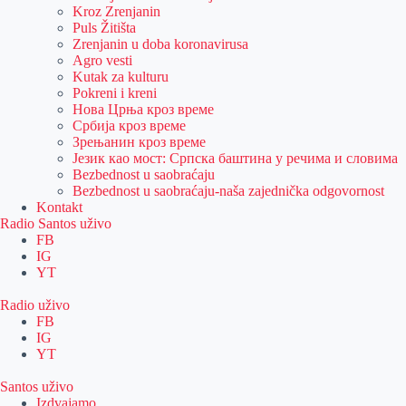
Kroz Zrenjanin
Puls Žitišta
Zrenjanin u doba koronavirusa
Agro vesti
Kutak za kulturu
Pokreni i kreni
Нова Црња кроз време
Србија кроз време
Зрењанин кроз време
Језик као мост: Српска баштина у речима и словима
Bezbednost u saobraćaju
Bezbednost u saobraćaju-naša zajednička odgovornost
Kontakt
Radio Santos uživo
FB
IG
YT
Radio uživo
FB
IG
YT
Santos uživo
Izdvajamo