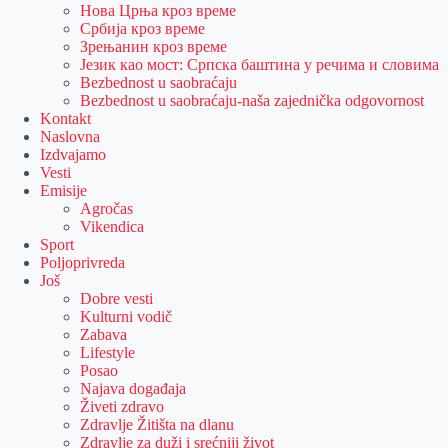
Нова Црња кроз време
Србија кроз време
Зрењанин кроз време
Језик као мост: Српска баштина у речима и словима
Bezbednost u saobraćaju
Bezbednost u saobraćaju-naša zajednička odgovornost
Kontakt
Naslovna
Izdvajamo
Vesti
Emisije
Agročas
Vikendica
Sport
Poljoprivreda
Još
Dobre vesti
Kulturni vodič
Zabava
Lifestyle
Posao
Najava događaja
Živeti zdravo
Zdravlje Žitišta na dlanu
Zdravlje za duži i srećniji život