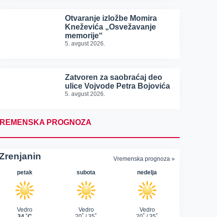
Otvaranje izložbe Momira
Kneževića „Osvežavanje
memorije“
5. avgust 2026.
Zatvoren za saobraćaj deo
ulice Vojvode Petra Bojovića
5. avgust 2026.
REMENSKA PROGNOZA