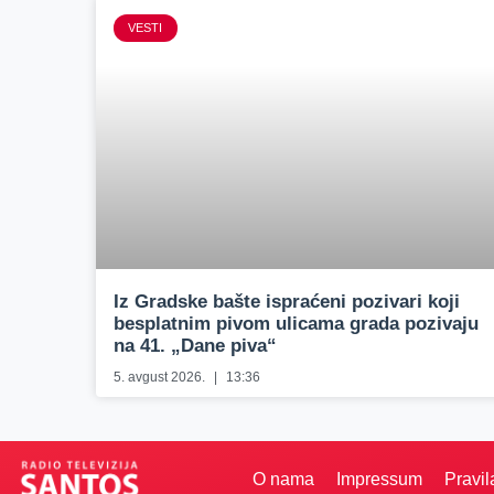
VESTI
Iz Gradske bašte ispraćeni pozivari koji
besplatnim pivom ulicama grada pozivaju
na 41. „Dane piva“
5. avgust 2026.
13:36
O nama
Impressum
Pravil