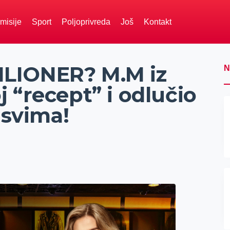
misije
Sport
Poljoprivreda
Još
Kontakt
LIONER? M.M iz
N
 “recept” i odlučio
 svima!