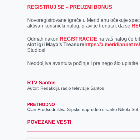
REGISTRUJ SE – PREUZMI BONUS
Novoregistrovane igrače u Meridianu očekuje spec
aktivan korisnički nalog, pravi je trenutak da se
RE
Odmah nakon
REGISTRACIJE
na vaš nalog će bi
slot igri Maya’s Treasure
https://a.meridianbet.
Studios!
Neodoljiva avantura počinje i pre nego što uplatite
RTV Santos
Autor: Redakcija radio televizije Santos
PRETHODNO
Član Predsedništva Srpske napredne stranke Niko
POVEZANE VESTI