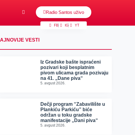
Radio Santos uživo
FB
IG
YT
AJNOVIJE VESTI
Iz Gradske bašte ispraćeni
pozivari koji besplatnim
pivom ulicama grada pozivaju
na 41. „Dane piva“
5. avgust 2026.
Dečji program “Zabavilište u
Plankiću Parkiću” biće
održan u toku gradske
manifestacije „Dani piva“
5. avgust 2026.