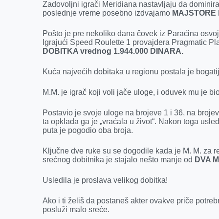
Zadovoljni igrači Meridiana nastavljaju da dominir
poslednje vreme posebno izdvajamo
MAJSTORE
Pošto je pre nekoliko dana čovek iz Paraćina osvoji
Igrajući Speed Roulette 1 provajdera Pragmatic Pl
DOBITKA vrednog 1.944.000 DINARA.
Kuća najvećih dobitaka u regionu postala je bogat
M.M. je igrač koji voli jače uloge, i oduvek mu je bi
Postavio je svoje uloge na brojeve 1 i 36, na broje
ta opklada ga je „vraćala u život“. Nakon toga usled
puta je pogodio oba broja.
Ključne dve ruke su se dogodile kada je M. M. za 
srećnog dobitnika je stajalo nešto manje od
DVA M
Usledila je proslava velikog dobitka!
Ako i ti želiš da postaneš akter ovakve priče potreb
posluži malo sreće.