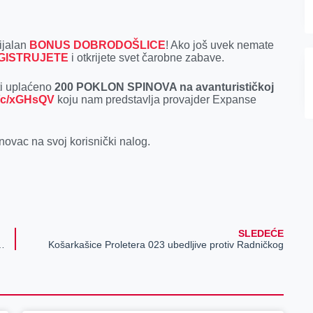
ijalan
BONUS DOBRODOŠLICE
! Ako još uvek nemate
GISTRUJETE
i otkrijete svet čarobne zabave.
ti uplaćeno
200 POKLON SPINOVA na avanturističkoj
rs/c/xGHsQV
koju nam predstavlja provajder Expanse
 novac na svoj korisnički nalog.
SLEDEĆE
la Selaković prisustvovao sednici GO SNS Zrenjanin
Košarkašice Proletera 023 ubedljive protiv Radničkog