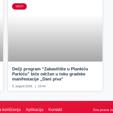
VESTI
Dečji program “Zabavilište u Plankiću
Parkiću” biće održan u toku gradske
manifestacije „Dani piva“
5. avgust 2026.
10:44
a korišćenja
Aplikacija
Kontakt
Sva prava z