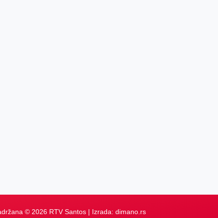
adržana © 2026 RTV Santos | Izrada:
dimano.rs