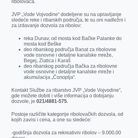
ribolovaca.
r
JVP „Vode Vojvodine“ dodeljene su na upravljanje
sledeće reke i ribarskih područja, te su oni nadležni i
za izdavanje dozvola za ribolov:
reka Dunav, od mosta kod Bačke Palanke do
mosta kod Beške
deo ribarskog područja Banat za ribolovne
vode osnovne i detaljne kanalske mreže,
Begej, Zlatica i Karaš
deo ribarskog područja Bačka za ribolovne
vode osnovne i detaljne kanalske mreže i
akumulacija „Čonoplja“.
Kontakt Službe za ribarstvo JVP „Vode Vojvodine“,
gde možete dobiti i više informacija o dobijanju
dozvole, je
021/4881-575
.
Postoje različite kategorije ribolovačkih dozvola, od
kojih zavisi i cena, a one su sledeće:
-godišnja dozvola za rekreativni ribolov – 9.000,00