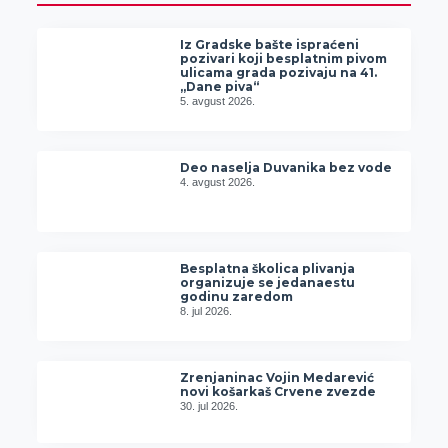
Iz Gradske bašte ispraćeni
pozivari koji besplatnim pivom
ulicama grada pozivaju na 41.
„Dane piva“
5. avgust 2026.
Deo naselja Duvanika bez vode
4. avgust 2026.
Besplatna školica plivanja
organizuje se jedanaestu
godinu zaredom
8. jul 2026.
Zrenjaninac Vojin Medarević
novi košarkaš Crvene zvezde
30. jul 2026.