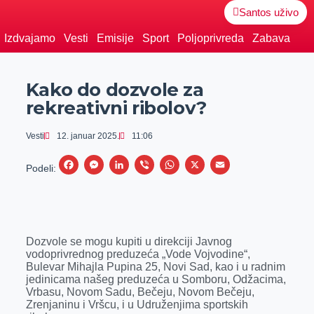
Santos uživo
Izdvajamo
Vesti
Emisije
Sport
Poljoprivreda
Zabava
Kako do dozvole za
rekreativni ribolov?
Vesti
12. januar 2025.
11:06
F
M
L
V
W
X
E
Podeli:
a
e
i
i
h
m
c
s
n
b
a
a
e
s
k
e
t
i
Dozvole se mogu kupiti u direkciji Javnog
b
e
e
r
s
l
vodoprivrednog preduzeća „Vode Vojvodine“,
o
n
d
A
Bulevar Mihajla Pupina 25, Novi Sad, kao i u radnim
jedinicama našeg preduzeća u Somboru, Odžacima,
o
g
I
p
Vrbasu, Novom Sadu, Bečeju, Novom Bečeju,
k
e
n
p
Zrenjaninu i Vršcu, i u Udruženjima sportskih