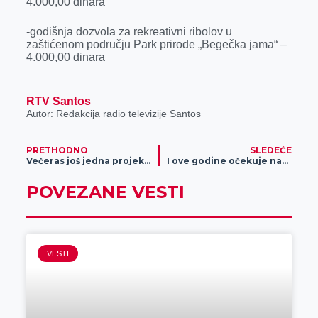
4.000,00 dinara
-godišnja dozvola za rekreativni ribolov u
zaštićenom području Park prirode „Begečka jama“ –
4.000,00 dinara
RTV Santos
Autor: Redakcija radio televizije Santos
PRETHODNO
SLEDEĆE
Večeras još jedna projekcija u bioskopu Kulturnog centra Zrenjanina
I ove godine očekuje nas tradicionalni festival čvaraka u Mužlji
POVEZANE VESTI
VESTI