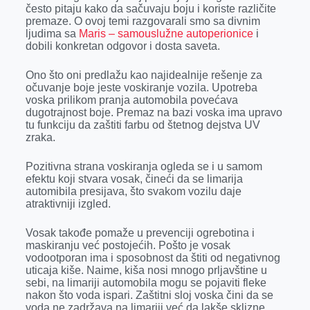
k
e
n
p
često pitaju kako da sačuvaju boju i koriste različite
premaze. O ovoj temi razgovarali smo sa divnim
r
ljudima sa
Maris – samouslužne autoperionice
i
dobili konkretan odgovor i dosta saveta.
Ono što oni predlažu kao najidealnije rešenje za
očuvanje boje jeste voskiranje vozila. Upotreba
voska prilikom pranja automobila povećava
dugotrajnost boje. Premaz na bazi voska ima upravo
tu funkciju da zaštiti farbu od štetnog dejstva UV
zraka.
Pozitivna strana voskiranja ogleda se i u samom
efektu koji stvara vosak, čineći da se limarija
automibila presijava, što svakom vozilu daje
atraktivniji izgled.
Vosak takođe pomaže u prevenciji ogrebotina i
maskiranju već postojećih. Pošto je vosak
vodootporan ima i sposobnost da štiti od negativnog
uticaja kiše. Naime, kiša nosi mnogo prljavštine u
sebi, na limariji automobila mogu se pojaviti fleke
nakon što voda ispari. Zaštitni sloj voska čini da se
voda ne zadržava na limariji već da lakše sklizne