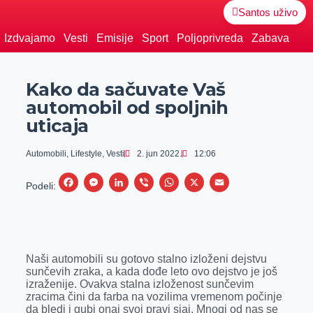
Santos uživo
Izdvajamo
Vesti
Emisije
Sport
Poljoprivreda
Zabava
Kako da sačuvate Vaš
automobil od spoljnih
uticaja
Automobili
,
Lifestyle
,
Vesti
2. jun 2022.
12:06
F
M
L
V
W
X
E
Podeli:
a
e
i
i
h
m
c
s
n
b
a
a
e
s
k
e
t
i
Naši automobili su gotovo stalno izloženi dejstvu
b
e
e
r
s
l
sunčevih zraka, a kada dođe leto ovo dejstvo je još
o
n
d
A
izraženije. Ovakva stalna izloženost sunčevim
zracima čini da farba na vozilima vremenom počinje
o
g
I
p
da bledi i gubi onaj svoj pravi sjaj. Mnogi od nas se