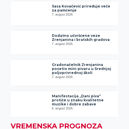
Sasa Kovačević priređuje veče
za pamćenje
7. avgust 2026.
Dodatno učvršćene veze
Zrenjanina i bratskih gradova
7. avgust 2026.
Gradonačelnik Zrenjanina
posetio mini-pivaru u Srednjoj
poljoprivrednoj školi
7. avgust 2026.
Manifestacija „Dani piva“
protiče u znaku kvalitetne
muzike i dobre zabave
6. avgust 2026.
VREMENSKA PROGNOZA