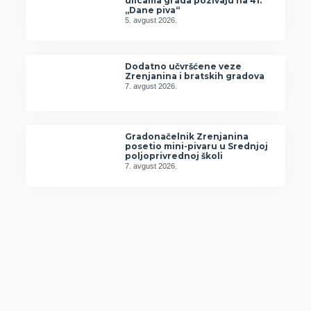
ulicama grada pozivaju na 41.
„Dane piva“
5. avgust 2026.
Dodatno učvršćene veze
Zrenjanina i bratskih gradova
7. avgust 2026.
Gradonačelnik Zrenjanina
posetio mini-pivaru u Srednjoj
poljoprivrednoj školi
7. avgust 2026.