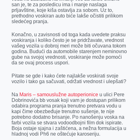
san je, te za posledicu ima i manje naslaga
prljavštine, koje kiša ostavlja za sobom. Uz to,
prethodno voskiran auto biće lakše očistiti prilikom
sledećeg pranja.
Konačno, u zavisnosti od toga kada uvedete praksu
voskiranja i koliko često je se pridržavate, vrednost
vašeg vozila u dobroj meri može biti očuvana tokom
godina. Budući da automobile starenjem neminovno
gube na svojoj vrednosti, voskiranje može pomoći
da se ovaj process uspori.
Pitate se gde i kako ćete najlakše voskirati svoje
vozilo i tako ga sačuvati, održati vrednost i ulepšati?
Na
Maris – samouslužne autoperionice
u ulici Pere
Dobrinovića bb vosak koji vam je dostupan prilikom
odabira programa pranja trenutno pretvara vodu u
kapi čime obezbeđuje trenutno sušenje, te nije
potrebno dodatno brisanje. Po nanošenju voska na
farbi vozila se stvara vodoodbojni film dok ispirate.
Boja ostaje sjajna i zaštićena, a nežna formulacija u
hladnoj vodi Ph6 ne oštećuje karoseriju.