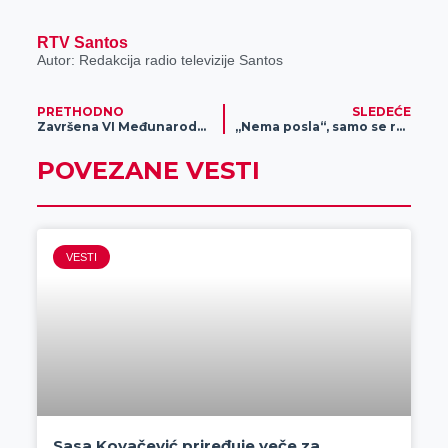
RTV Santos
Autor: Redakcija radio televizije Santos
PRETHODNO
SLEDEĆE
Završena VI Međunarodna Konferencija parkova Dinarida
„Nema posla“, samo se razgleda – zrenjaninski buvljak
POVEZANE VESTI
VESTI
Sasa Kovačević priređuje veče za