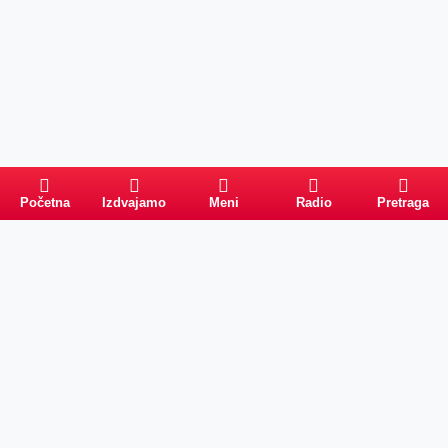
Početna
Izdvajamo
Meni
Radio
Pretraga
Pretraga
Kategorije
Ostalo
Naslovna