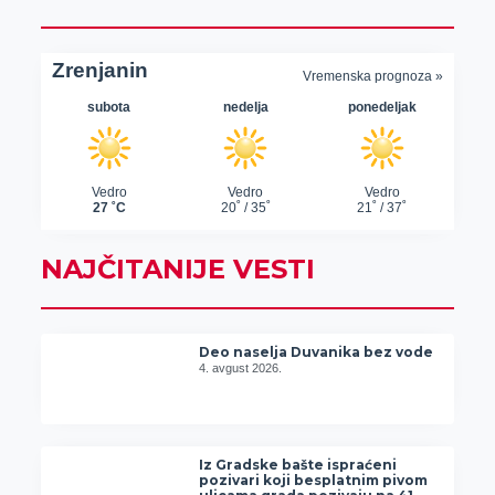
NAJČITANIJE VESTI
Deo naselja Duvanika bez vode
4. avgust 2026.
Iz Gradske bašte ispraćeni
pozivari koji besplatnim pivom