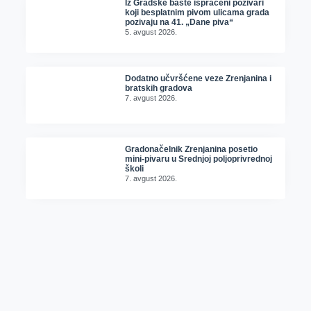
Iz Gradske bašte ispraćeni pozivari
koji besplatnim pivom ulicama grada
pozivaju na 41. „Dane piva“
5. avgust 2026.
Dodatno učvršćene veze Zrenjanina i
bratskih gradova
7. avgust 2026.
Gradonačelnik Zrenjanina posetio
mini-pivaru u Srednjoj poljoprivrednoj
školi
7. avgust 2026.