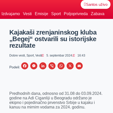
Santos uživo
Izdvajamo
Vesti
Emisije
Sport
Poljoprivreda
Zabava
Kajakaši zrenjaninskog kluba
„Begej“ ostvarili su istorijske
rezultate
Dobre vesti
,
Sport
,
Vesti
5. septembar 2024.
16:43
F
M
L
V
W
X
E
Podeli:
a
e
i
i
h
m
c
s
n
b
a
a
e
s
k
e
t
i
Predhodnih dana, odnosno od 31.08 do 03.09.2024.
b
e
e
r
s
l
godine na Adi Ciganliji u Beogradu održano je
o
n
d
A
ekipno i pojedinačno prvenstvo Srbije u kajaku i
kanuu na mirnim vodama za 2024. godinu.
o
g
I
p