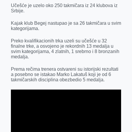
k
e
n
p
Učešće je uzelo oko 250 takmičara iz 24 klubova iz
Srbije.
r
Kajak klub Begej nastupao je sa 26 takmičara u svim
kategorijama.
Preko kvalifikacionih trka uzeli su učešće u 32
finalne trke, a osvojeno je rekordnih 13 medalja u
svim kategorijama, 4 zlatnih, 1 srebrno i 8 bronzanih
medalja.
Prema rečima trenera ostvareni su istorijski rezultati
a posebno se istakao Marko Lakatuš koji je od 6
takmičarskih disciplina obezbedio 5 medalja.