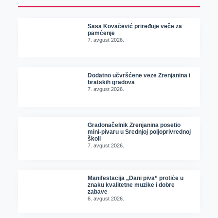
Sasa Kovačević priređuje veče za
pamćenje
7. avgust 2026.
Dodatno učvršćene veze Zrenjanina i
bratskih gradova
7. avgust 2026.
Gradonačelnik Zrenjanina posetio
mini-pivaru u Srednjoj poljoprivrednoj
školi
7. avgust 2026.
Manifestacija „Dani piva“ protiče u
znaku kvalitetne muzike i dobre
zabave
6. avgust 2026.