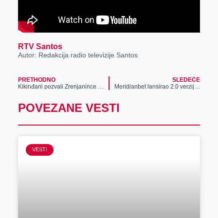
RTV Santos
Autor: Redakcija radio televizije Santos
PRETHODNO
SLEDEĆE
Kikinđani pozvali Zrenjanince na „Dane ludaje“
Meridianbet lansirao 2.0 verziju autonomno razvijenog AI Casino Recommender sistema
POVEZANE VESTI
VESTI