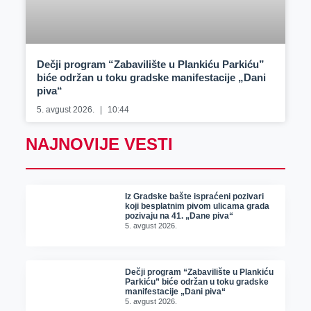
Dečji program “Zabavilište u Plankiću Parkiću”
biće održan u toku gradske manifestacije „Dani
piva“
5. avgust 2026.
10:44
NAJNOVIJE VESTI
Iz Gradske bašte ispraćeni pozivari
koji besplatnim pivom ulicama grada
pozivaju na 41. „Dane piva“
5. avgust 2026.
Dečji program “Zabavilište u Plankiću
Parkiću” biće održan u toku gradske
manifestacije „Dani piva“
5. avgust 2026.