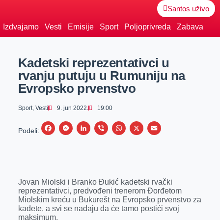
Santos uživo
Izdvajamo
Vesti
Emisije
Sport
Poljoprivreda
Zabava
Kadetski reprezentativci u
rvanju putuju u Rumuniju na
Evropsko prvenstvo
Sport
,
Vesti
9. jun 2022.
19:00
F
M
L
V
W
X
E
Podeli:
a
e
i
i
h
m
c
s
n
b
a
a
e
s
k
e
t
i
Jovan Miolski i Branko Đukić kadetski rvački
b
e
e
r
s
l
reprezentativci, predvođeni trenerom Đorđetom
o
n
d
A
Miolskim kreću u Bukurešt na Evropsko prvenstvo za
kadete, a svi se nadaju da će tamo postići svoj
o
g
I
p
maksimum.