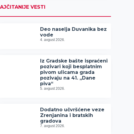
AJČITANIJE VESTI
Deo naselja Duvanika bez
vode
4. avgust 2026.
Iz Gradske bašte ispraćeni
pozivari koji besplatnim
pivom ulicama grada
pozivaju na 41. „Dane
piva“
5. avgust 2026.
Dodatno učvršćene veze
Zrenjanina i bratskih
gradova
7. avgust 2026.