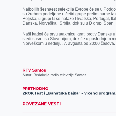
o
g
I
p
Najboljih šesnaest selekcija Evrope će se u Podgor
k
e
n
p
su žrebom podeljene u četiri grupe preliminarne f
r
Poljska, u grupi B se nalaze Hrvatska, Portugal, It
Danska, Norveška i Srbija, dok su u D grupi Špani
Naši kadeti će prvu utakmicu igrati protiv Danske u
sledi susret sa Slovenijom, dok će u poslednjem m
Norveškom u nedelju, 7. avgusta od 20:00 časova.
RTV Santos
Autor: Redakcija radio televizije Santos
PRETHODNO
ZROK fest i „Bana
POVEZANE VESTI