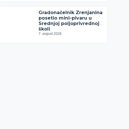
Gradonačelnik Zrenjanina
posetio mini-pivaru u
Srednjoj poljoprivrednoj
školi
7. avgust 2026.