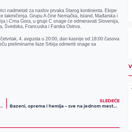
ici nadmetati za naslov prvaka Starog kontinenta. Ekipe
aze takmičenja. Grupu A čine Nemačka, Island, Mađarska i
alija i Crna Gora, u grupi C snage će odmeravati Slovenija,
ja, Švedska, Francuska i Farska Ostrva.
 četvrtak, 4. avgusta u 20:00, dan kasnije od 18:00 časova
eču preliminarne faze Srbija odmeriti snage sa
V
SLEDEĆE
tska bajka“ – vikend programi Kulturnog centra Zrenjanina
Bazeni, oprema i hemija – sve na jednom mestu u Diskontu Helena