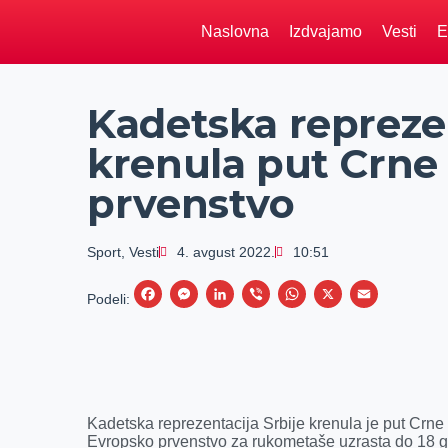
Naslovna
Izdvajamo
Vesti
E
Kadetska reprezen
krenula put Crne
prvenstvo
Sport
,
Vesti
4. avgust 2022.
10:51
F
M
L
V
W
X
E
Podeli:
a
e
i
i
h
m
c
s
n
b
a
a
e
s
k
e
t
i
b
e
e
r
s
l
Kadetska reprezentacija Srbije krenula je put Crne
o
n
d
A
Evropsko prvenstvo za rukometaše uzrasta do 18 g