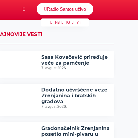
Radio Santos uživo
FB
IG
YT
AJNOVIJE VESTI
Sasa Kovačević priređuje
veče za pamćenje
7. avgust 2026.
Dodatno učvršćene veze
Zrenjanina i bratskih
gradova
7. avgust 2026.
Gradonačelnik Zrenjanina
posetio mini-pivaru u