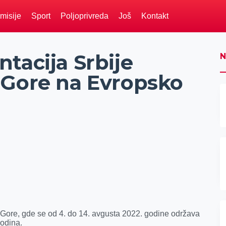
misije
Sport
Poljoprivreda
Još
Kontakt
tacija Srbije
N
 Gore na Evropsko
 Gore, gde se od 4. do 14. avgusta 2022. godine održava
odina.