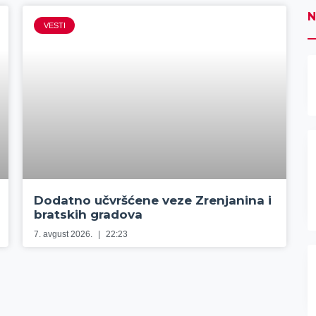
N
VESTI
Dodatno učvršćene veze Zrenjanina i
bratskih gradova
7. avgust 2026.
22:23