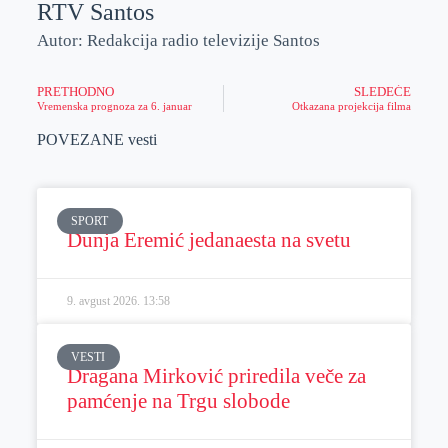
RTV Santos
Autor: Redakcija radio televizije Santos
PRETHODNO
SLEDEĆE
Vremenska prognoza za 6. januar
Otkazana projekcija filma
POVEZANE vesti
SPORT
Dunja Eremić jedanaesta na svetu
9. avgust 2026.
13:58
VESTI
Dragana Mirković priredila veče za
pamćenje na Trgu slobode