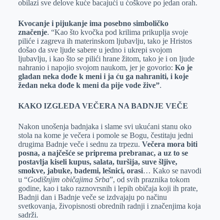
obilazi sve delove kuće bacajući u ćoškove po jedan orah.
Kvocanje i pijukanje ima posebno simboličko
značenje
. “Kao što kvočka pod krilima prikuplja svoje
piliće i zagreva ih materinskom ljubavlju, tako je Hristos
došao da sve ljude sabere u jedno i ukrepi svojom
ljubavlju, i kao što se pilići hrane žitom, tako je i on ljude
nahranio i napojio svojom naukom, jer je govorio:
Ko je
gladan neka dođe k meni i ja ću ga nahraniti, i koje
žedan neka dođe k meni da pije vode žive”
.
KAKO IZGLEDA VEČERA NA BADNJE VEČE
Nakon unošenja badnjaka i slame svi ukućani stanu oko
stola na kome je večera i pomole se Bogu, čestitaju jedni
drugima Badnje veče i sednu za trpezu.
Večera mora biti
posna, a najčešće se priprema prebranac, a uz to se
postavlja kiseli kupus, salata, turšija, suve šljive,
smokve, jabuke, bademi, lešnici, orasi
… Kako se navodi
u “
Godišnjim običajima Srba
”, od svih praznika tokom
godine, kao i tako raznovrsnih i lepih običaja koji ih prate,
Badnji dan i Badnje veče se izdvajaju po načinu
svetkovanja, živopisnosti obrednih radnji i značenjima koja
sadrži.