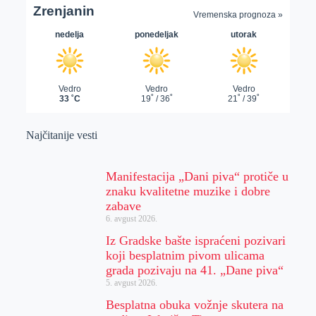
Najčitanije vesti
Manifestacija „Dani piva“ protiče u
znaku kvalitetne muzike i dobre
zabave
6. avgust 2026.
Iz Gradske bašte ispraćeni pozivari
koji besplatnim pivom ulicama
grada pozivaju na 41. „Dane piva“
5. avgust 2026.
Besplatna obuka vožnje skutera na