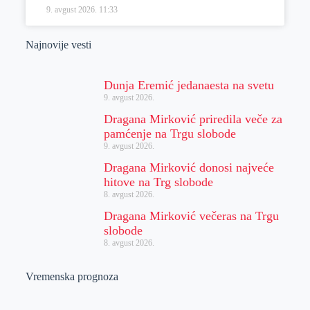
9. avgust 2026.
11:33
Najnovije vesti
Dunja Eremić jedanaesta na svetu
9. avgust 2026.
Dragana Mirković priredila veče za
pamćenje na Trgu slobode
9. avgust 2026.
Dragana Mirković donosi najveće
hitove na Trg slobode
8. avgust 2026.
Dragana Mirković večeras na Trgu
slobode
8. avgust 2026.
Vremenska prognoza