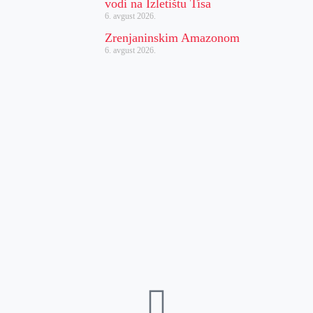
vodi na Izletištu Tisa
6. avgust 2026.
Zrenjaninskim Amazonom
6. avgust 2026.