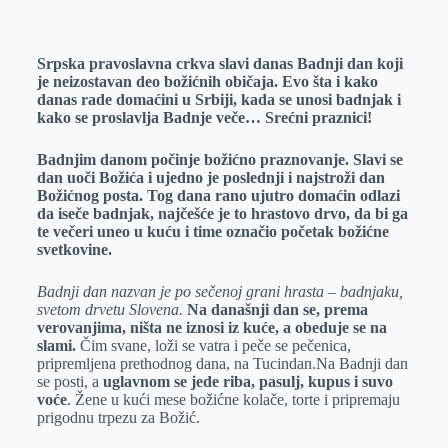
o
n
e
e
a
E
k
g
d
r
t
m
Srpska pravoslavna crkva slavi danas Badnji dan koji
e
I
s
a
je neizostavan deo božićnih običaja. Evo šta i kako
r
n
A
i
danas rade domaćini u Srbiji, kada se unosi badnjak i
kako se proslavlja Badnje veče… Srećni praznici!
p
l
p
Badnjim danom počinje božićno praznovanje. Slavi se
dan uoči Božića i ujedno je poslednji i najstroži dan
Božićnog posta. Tog dana rano ujutro domaćin odlazi
da iseče badnjak, najčešće je to hrastovo drvo, da bi ga
te večeri uneo u kuću i time označio početak božićne
svetkovine.
Badnji dan nazvan je po sečenoj grani hrasta – badnjaku,
svetom drvetu Slovena.
Na današnji dan se, prema
verovanjima, ništa ne iznosi iz kuće, a obeduje se na
slami.
Čim svane, loži se vatra i peče se pečenica,
pripremljena prethodnog dana, na Tucindan.Na Badnji dan
se posti, a
uglavnom se jede riba, pasulj, kupus i suvo
voće
. Žene u kući mese božićne kolače, torte i pripremaju
prigodnu trpezu za Božić.