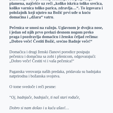
plamena, najčešće uz reči „koliko iskrica toliko srećica,
koliko varnica toliko parica, zdravlja…“. To izgovara i
položajnik koji ujutro na Božić prvi uđe u kuću
domaćina i „džara“ vatru
.
Pečenica se unosi na ražnju. Uglavnom je dvojica nose,
i jedan od njih prvo prelazi desnom nogom preko
praga i pozdravlja domaćicu i žensku čeljad rečima:
„Dobro veče! Čestiti Božić, srećno Badnje veče!“
Domaćica i drugi ženski članovi porodice posipaju
pečenicu i domaćina sa zobi i pšenicom, odgovarajući:
„Dobro veče! Čestiti vi i vaša pečenica!“
Paganska verovanja naših predaka, pridavala su badnjaku
natprirodna i božanska svojstva.
O tome svedoče i reči pesme:
“
Oj, badnjače, badnjače, ti naš stari rođače,
Dobro si nam došao i u kuću ušao!…