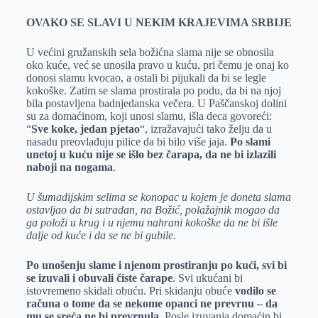
OVAKO SE SLAVI U NEKIM KRAJEVIMA SRBIJE
U većini gružanskih sela božićna slama nije se obnosila
oko kuće, već se unosila pravo u kuću, pri čemu je onaj ko
donosi slamu kvocao, a ostali bi pijukali da bi se legle
kokoške. Zatim se slama prostirala po podu, da bi na njoj
bila postavljena badnjedanska večera. U Paščanskoj dolini
su za domaćinom, koji unosi slamu, išla deca govoreći:
“
Sve koke, jedan pjetao
“, izražavajući tako želju da u
nasadu preovlađuju pilice da bi bilo više jaja.
Po slami
unetoj u kuću nije se išlo bez čarapa, da ne bi izlazili
naboji na nogama
.
U šumadijskim selima se konopac u kojem je doneta slama
ostavljao da bi sutradan, na Božić, polažajnik mogao da
ga položi u krug i u njemu nahrani kokoške da ne bi išle
dalje od kuće i da se ne bi gubile.
Po unošenju slame i njenom prostiranju po kući, svi bi
se izuvali i obuvali čiste čarape
. Svi ukućani bi
istovremeno skidali obuću. Pri skidanju obuće
vodilo se
računa o tome da se nekome opanci ne prevrnu – da
mu se sreća ne bi prevrnula
. Posle izuvanja domaćin bi