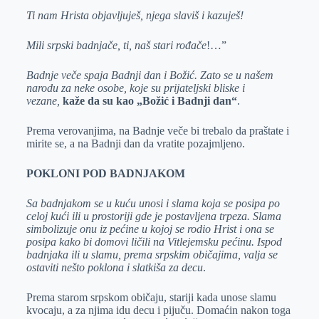
Ti nam Hrista objavljuješ, njega slaviš i kazuješ!
Mili srpski badnjače, ti, naš stari rođače
!…”
Badnje veče spaja Badnji dan i Božić. Zato se u našem
narodu za neke osobe, koje su prijateljski bliske i
vezane,
kaže da su kao „Božić i Badnji dan“
.
Prema verovanjima, na Badnje veče bi trebalo da praštate i
mirite se, a na Badnji dan da vratite pozajmljeno.
POKLONI POD BADNJAKOM
Sa badnjakom se u kuću unosi i slama koja se posipa po
celoj kući ili u prostoriji gde je postavljena trpeza. Slama
simbolizuje onu iz pećine u kojoj se rodio Hrist i ona se
posipa kako bi domovi ličili na Vitlejemsku pećinu. Ispod
badnjaka ili u slamu, prema srpskim običajima, valja se
ostaviti nešto poklona i slatkiša za decu
.
Prema starom srpskom običaju, stariji kada unose slamu
kvocaju, a za njima idu decu i pijuču. Domaćin nakon toga