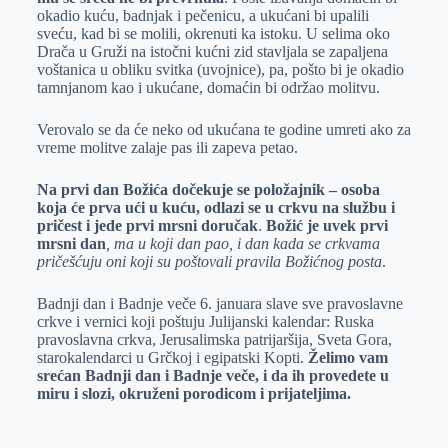
okadio kuću, badnjak i pečenicu, a ukućani bi upalili
sveću, kad bi se molili, okrenuti ka istoku. U selima oko
Drača u Gruži na istočni kućni zid stavljala se zapaljena
voštanica u obliku svitka (uvojnice), pa, pošto bi je okadio
tamnjanom kao i ukućane, domaćin bi održao molitvu.
Verovalo se da će neko od ukućana te godine umreti ako za
vreme molitve zalaje pas ili zapeva petao.
Na prvi dan Božića dočekuje se položajnik – osoba
koja će prva ući u kuću, odlazi se u crkvu na službu i
pričest i jede prvi mrsni doručak
.
Božić je uvek prvi
mrsni dan
, ma u koji dan pao, i dan kada se crkvama
pričešćuju oni koji su poštovali pravila Božićnog posta
.
Badnji dan i Badnje veče 6. januara slave sve pravoslavne
crkve i vernici koji poštuju Julijanski kalendar: Ruska
pravoslavna crkva, Jerusalimska patrijaršija, Sveta Gora,
starokalendarci u Grčkoj i egipatski Kopti.
Želimo vam
srećan Badnji dan i Badnje veče, i da ih provedete u
miru i slozi, okruženi porodicom i prijateljima.