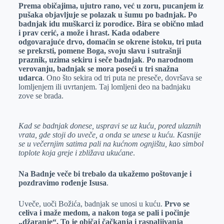
Prema običajima, ujutro rano, već u zoru, pucanjem iz
pušaka objavljuje se polazak u šumu po badnjak. Po
badnjak idu muškarci iz porodice. Bira se obično mlad
i prav cerić, a može i hrast. Kada odabere
odgovarajuće drvo, domaćin se okrene istoku, tri puta
se prekrsti, pomene Boga, svoju slavu i sutrašnji
praznik, uzima sekiru i seče badnjak
.
Po narodnom
verovanju, badnjak se mora poseći u tri snažna
udarca
. Ono što sekira od tri puta ne preseče, dovršava se
lomljenjem ili uvrtanjem. Taj lomljeni deo na badnjaku
zove se brada.
Kad se badnjak donese, uspravi se uz kuću, pored ulaznih
vrata, gde stoji do uveče, a onda se unese u kuću. Kasnije
se u večernjim satima pali na kućnom ognjištu, kao simbol
toplote koja greje i zbližava ukućane
.
Na Badnje veče bi trebalo da ukažemo poštovanje i
pozdravimo rođenje Isusa
.
Uveče, uoči Božića, badnjak se unosi u kuću.
Prvo se
celiva i maže medom, a nakon toga se pali i počinje
„džaranje“. To je običaj čačkanja i raspaljivanja