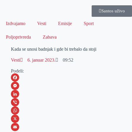
Santos uživo
Izdvajamo
Vesti
Emisije
Sport
Poljoprivreda
Zabava
Kada se unosi badnjak i gde bi trebalo da stoji
Vesti
6. januar 2023.
09:52
Podeli:
F
a
M
c
e
L
e
s
i
V
b
s
n
i
W
o
e
k
b
h
X