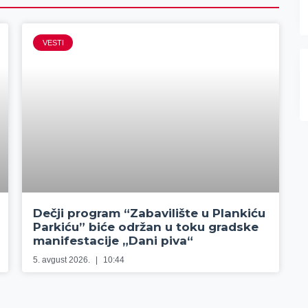
VESTI
Dečji program “Zabavilište u Plankiću
Parkiću” biće održan u toku gradske
manifestacije „Dani piva“
5. avgust 2026.
10:44