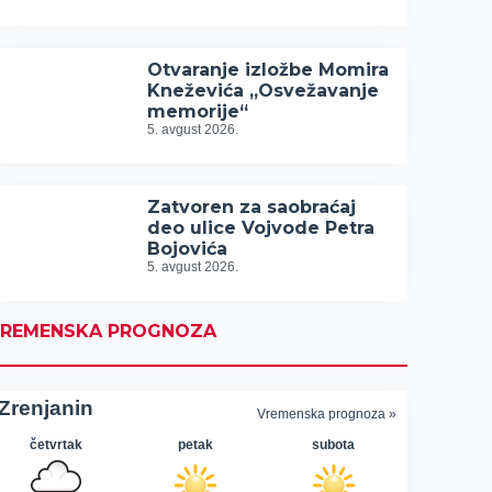
Otvaranje izložbe Momira
Kneževića „Osvežavanje
memorije“
5. avgust 2026.
Zatvoren za saobraćaj
deo ulice Vojvode Petra
Bojovića
5. avgust 2026.
REMENSKA PROGNOZA