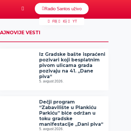
Radio Santos uživo
FB
IG
YT
AJNOVIJE VESTI
Iz Gradske bašte ispraćeni
pozivari koji besplatnim
pivom ulicama grada
pozivaju na 41. „Dane
piva“
5. avgust 2026.
Dečji program
“Zabavilište u Plankiću
Parkiću” biće održan u
toku gradske
manifestacije „Dani piva“
5. avgust 2026.