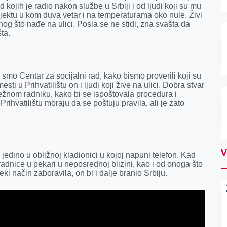
d kojih je radio nakon službe
u Srbiji i od ljudi koji su mu
jektu
u kom duva vetar i na temperaturama oko nule.
Živi
nog što nađe na ulici. Posla se ne stidi, zna svašta da
šta.
 smo Centar za socijalni rad, kako bismo proverili koji su
esti u Prihvatilištu
on i ljudi koji žive na ulici
. Dobra stvar
dležnom radniku, kako bi se ispoštovala procedura i
Prihvatilištu moraju da se poštuju pravila, ali je zato
V
jedino u obližnoj kladionici u kojoj napuni telefon. Kad
 radnice u pekari u neposrednoj blizini, kao i od onoga što
ki način zaboravila, on bi i dalje branio Srbiju.