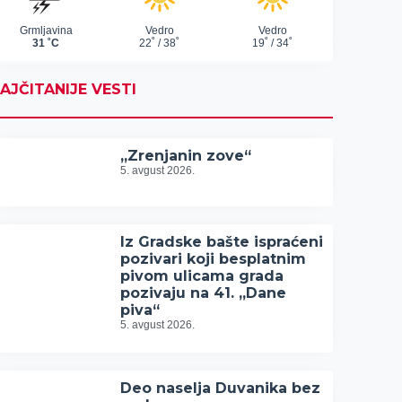
AJČITANIJE VESTI
„Zrenjanin zove“
5. avgust 2026.
Iz Gradske bašte ispraćeni
pozivari koji besplatnim
pivom ulicama grada
pozivaju na 41. „Dane
piva“
5. avgust 2026.
Deo naselja Duvanika bez