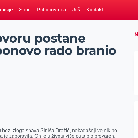
misije
Sport
Poljoprivreda
Još
Kontakt
ovoru postane
N
 ponovo rado branio
 bez izloga
spava Siniša Dražić, nekadašnji vojnik po
 je zaboravila. On je u životu više puta bio prevaren,