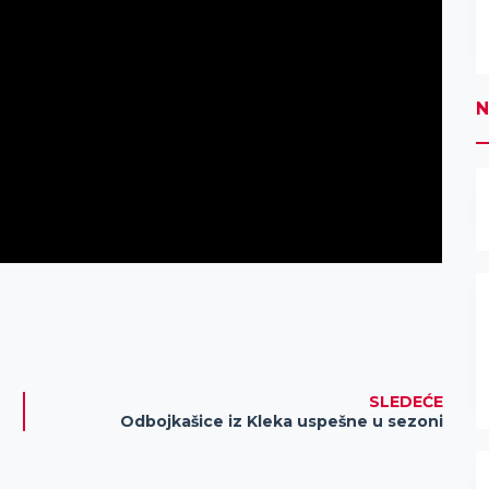
N
SLEDEĆE
Odbojkašice iz Kleka uspešne u sezoni