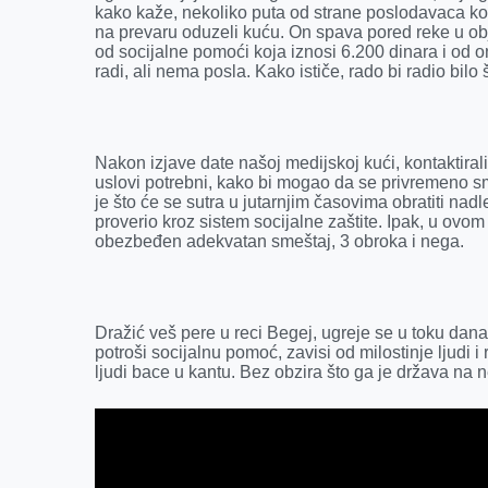
kako kaže, nekoliko puta od strane poslodavaca
ko
o
g
I
p
na prevaru oduzeli kuću. On spava
pored reke u ob
k
e
n
p
od socijalne pomoći koja iznosi 6.200 dinara i od o
radi, ali nema posla.
K
ako ističe, rado bi radio bilo 
r
Nakon izjave date našoj medijskoj kući, kontaktirali
uslovi potrebni, kako bi mogao da se privremeno sm
je što će se sutra u jutarnjim časovima obratiti na
proverio kroz sistem socijalne zaštite. Ipak, u ovom 
obezbeđen adekvatan smeštaj, 3 obroka i nega.
Dražić veš pere u reci Begej, ugreje se u toku dana 
potroši
socijalnu pomoć, zavisi od milostinje ljudi i
ljudi bace u kantu. Bez obzira što ga je država na ne