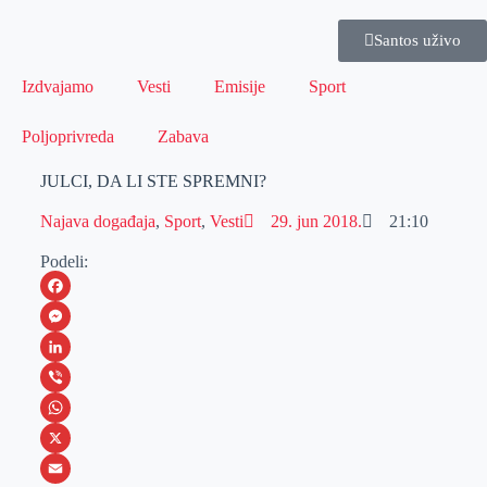
Santos uživo
Izdvajamo
Vesti
Emisije
Sport
Poljoprivreda
Zabava
JULCI, DA LI STE SPREMNI?
Najava događaja
,
Sport
,
Vesti
29. jun 2018.
21:10
Podeli:
F
a
M
c
e
L
e
s
i
V
b
s
n
i
W
o
e
k
b
h
X