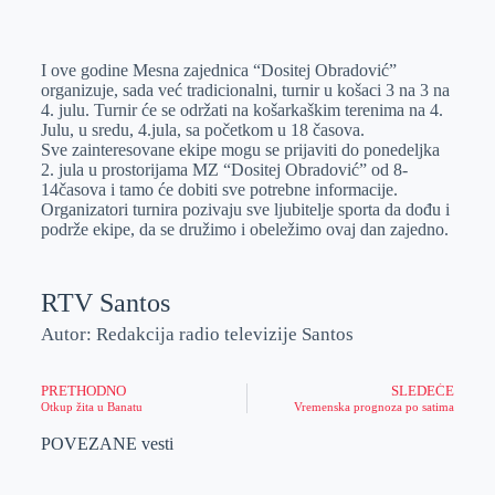
o
n
e
e
a
E
k
g
d
r
t
m
I ove godine Mesna zajednica “Dositej Obradović”
e
I
s
a
organizuje, sada već tradicionalni, turnir u košaci 3 na 3 na
r
n
A
i
4. julu. Turnir će se održati na košarkaškim terenima na 4.
Julu, u sredu, 4.jula, sa početkom u 18 časova.
p
l
Sve zainteresovane ekipe mogu se prijaviti do ponedeljka
p
2. jula u prostorijama MZ “Dositej Obradović” od 8-
14časova i tamo će dobiti sve potrebne informacije.
Organizatori turnira pozivaju sve ljubitelje sporta da dođu i
podrže ekipe, da se družimo i obeležimo ovaj dan zajedno.
RTV Santos
Autor: Redakcija radio televizije Santos
PRETHODNO
SLEDEĆE
Otkup žita u Banatu
Vremenska prognoza po satima
POVEZANE vesti