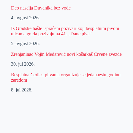
Deo naselja Duvanika bez vode
4. avgust 2026.
Iz Gradske bašte ispraćeni pozivari koji besplatnim pivom
ulicama grada pozivaju na 41. „Dane piva“
5. avgust 2026.
Zrenjaninac Vojin Medarević novi košarkaš Crvene zvezde
30. jul 2026.
Besplatna školica plivanja organizuje se jedanaestu godinu
zaredom
8. jul 2026.