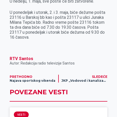
U nedelju, 1. maja, sve pošte će biti zatvorene.
k
e
n
p
r
U ponedeljak i utorak, 2. i 3. maja, biće dežurne pošta
23116 u Barskoj bb kao i pošta 23117 u ulici Junaka
Milana Tepića bb. Radno vreme pošte 23116 tokom
ta dva dana biće od 7.30 do 19.30 časova. Pošta
23117 u ponedeljak i utorak biće dežurna od 9.30 do
16 časova.
RTV Santos
Autor: Redakcija radio televizije Santos
PRETHODNO
SLEDEĆE
Najava sportskog vikenda
JKP „Vodovod i kanalizacija“ Zrenjanin: Radno vreme tokom praznika
POVEZANE VESTI
VESTI