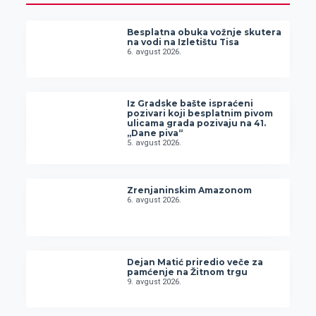
Besplatna obuka vožnje skutera
na vodi na Izletištu Tisa
6. avgust 2026.
Iz Gradske bašte ispraćeni
pozivari koji besplatnim pivom
ulicama grada pozivaju na 41.
„Dane piva“
5. avgust 2026.
Zrenjaninskim Amazonom
6. avgust 2026.
Dejan Matić priredio veče za
pamćenje na Žitnom trgu
9. avgust 2026.