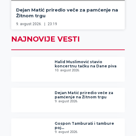
Dejan Matić priredio veče za pamćenje na
Žitnom trgu
9. avgust 2026.
23:19
NAJNOVIJE VESTI
Halid Muslimović stavio
koncertnu tačku na Dane piva
10. avgust 2026.
Dejan Matić priredio veče za
pamćenje na Žitnom trgu
9. avgust 2026.
Gospon Tamburaši i tambure
poj…
9. avgust 2026.