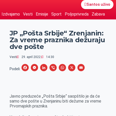
Santos uživo
Izdvajamo
Vesti
Emisije
Sport
Poljoprivreda
Zabava
JP „Pošta Srbije“ Zrenjanin:
Za vreme praznika dežuraju
dve pošte
Vesti
29. april 2022.
14:30
F
M
L
V
W
X
E
Podeli:
a
e
i
i
h
m
c
s
n
b
a
a
e
s
k
e
t
i
Javno preduzeće „Pošta Srbije“ saopštilo je da će
b
e
e
r
s
l
samo dve pošte u Zrenjaninu biti dežurne za vreme
o
n
d
A
Prvomajskih praznika.
o
g
I
p