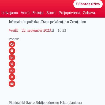
Santos uživo
Izdvajamo
Vesti
Emisije
Sport
Poljoprivreda
Zabava
Još malo do početka „Dana pešačenja“ u Zrenjaninu
Vesti
22. septembar 2023.
16:33
Podeli:
F
a
M
c
e
L
e
s
i
V
b
s
n
i
W
o
e
k
b
h
X
o
n
e
e
a
E
k
g
d
r
t
m
Planinarski Savez Srbije, odnosno Klub planinara
e
I
s
a