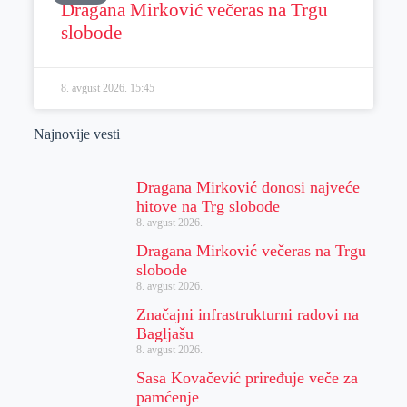
Dragana Mirković večeras na Trgu
slobode
8. avgust 2026.
15:45
Najnovije vesti
Dragana Mirković donosi najveće
hitove na Trg slobode
8. avgust 2026.
Dragana Mirković večeras na Trgu
slobode
8. avgust 2026.
Značajni infrastrukturni radovi na
Bagljašu
8. avgust 2026.
Sasa Kovačević priređuje veče za
pamćenje