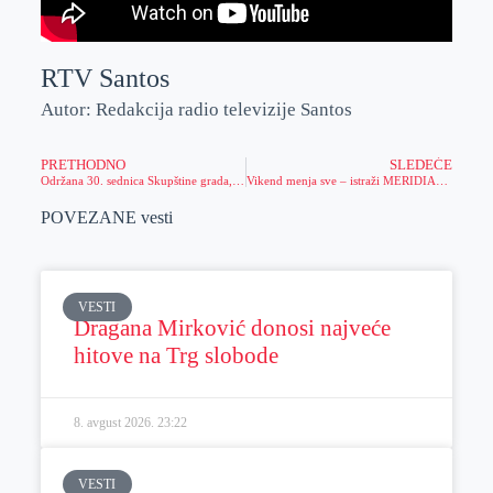
RTV Santos
Autor: Redakcija radio televizije Santos
PRETHODNO
SLEDEĆE
Održana 30. sednica Skupštine grada, dnevni red obuhvatio 22 tačke
Vikend menja sve – istraži MERIDIAN SPECIJAL, sastavi dobitan tiket i osvoji 100 poklon spinova
POVEZANE vesti
VESTI
Dragana Mirković donosi najveće
hitove na Trg slobode
8. avgust 2026.
23:22
VESTI