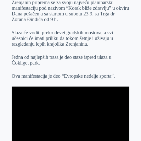
Zrenjanin priprema se za svoju najveću planinarsku
r
n
A
i
manifestaciju pod nazivom “Korak bliže zdravlju” u okviru
Dana pešačenja sa startom u subotu 23.9. sa Trga dr
p
l
Zorana Đinđića od 9 h.
p
Staza će voditi preko devet gradskih mostova, a svi
učesnici će imati priliku da tokom šetnje i uživaju u
razgledanju lepih krajolika Zrenjanina.
Jedna od najlepših trasa je deo staze ispred ulaza u
Čokliget park.
Ova manifestacija je deo “Evropske nedelje sporta”.