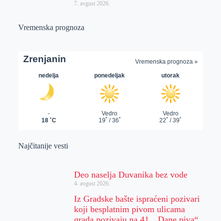
7. avgust 2026.
Vremenska prognoza
Najčitanije vesti
Deo naselja Duvanika bez vode
4. avgust 2026.
Iz Gradske bašte ispraćeni pozivari
koji besplatnim pivom ulicama
grada pozivaju na 41. „Dane piva“