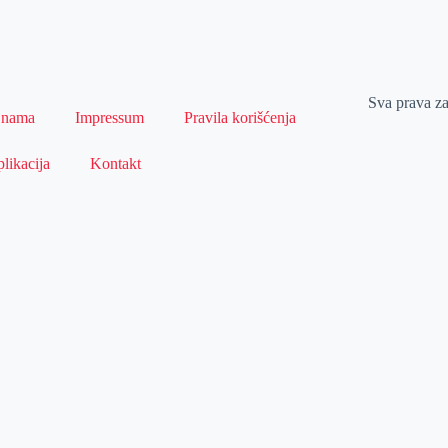
Sva prava z
 nama
Impressum
Pravila korišćenja
likacija
Kontakt
Naslovna