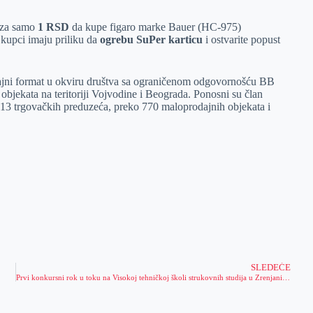
za samo
1 RSD
da kupe figaro marke Bauer (HC-975)
 kupci imaju priliku da
ogrebu SuPer karticu
i ostvarite popust
ajni format u okviru društva sa ograničenom odgovornošću BB
bjekata na teritoriji Vojvodine i Beograda. Ponosni su član
13 trgovačkih preduzeća, preko 770 maloprodajnih objekata i
SLEDEĆE
Prvi konkursni rok u toku na Visokoj tehničkoj školi strukovnih studija u Zrenjaninu