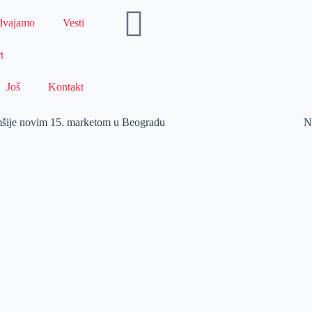
dvajamo
Vesti
t
Još
Kontakt
mšije novim 15. marketom u Beogradu
N