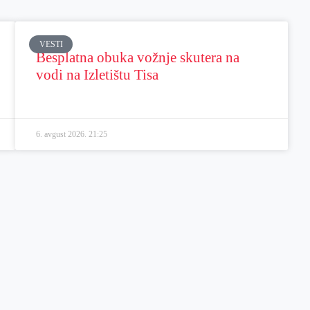
VESTI
Besplatna obuka vožnje skutera na
vodi na Izletištu Tisa
6. avgust 2026.
21:25