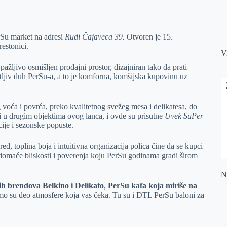
rSu market na adresi
Rudi Čajaveca 39.
Otvoren je 15.
estonici.
V
žljivo osmišljen prodajni prostor, dizajniran tako da prati
atljiv duh PerSu-a, a to je komforna, komšijska kupovinu uz
oća i povrća, preko kvalitetnog svežeg mesa i delikatesa, do
 u drugim objektima ovog lanca, i ovde su prisutne
Uvek SuPer
je i sezonske popuste.
ed, toplina boja i intuitivna organizacija polica čine da se kupci
i domaće bliskosti i poverenja koju PerSu godinama gradi širom
Na
h brendova Belkino i Delikato
,
PerSu kafa koja miriše na
o su deo atmosfere koja vas čeka. Tu su i DTL PerSu baloni za