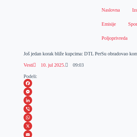
Naslovna
Iz
Emisije
Spor
Poljoprivreda
Još jedan korak bliže kupcima: DTL PerSu obradovao ko
Vesti
10. jul 2025.
09:03
Podeli:
F
a
M
c
e
L
e
s
i
V
b
s
n
i
W
o
e
k
b
h
X