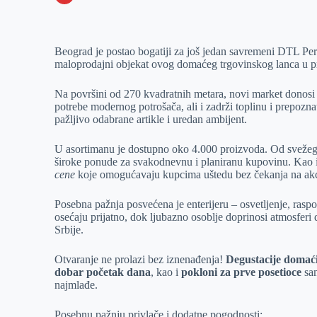
o
n
e
e
a
E
k
g
d
r
t
m
Beograd je postao bogatiji za još jedan savremeni DTL Pe
e
I
s
a
maloprodajni objekat ovog domaćeg trgovinskog lanca u pr
r
n
A
i
p
l
Na površini od 270 kvadratnih metara, novi market donosi pa
potrebe modernog potrošača, ali i zadrži toplinu i prepozn
p
pažljivo odabrane artikle i uredan ambijent.
U asortimanu je dostupno oko 4.000 proizvoda. Od svežeg v
široke ponude za svakodnevnu i planiranu kupovinu. Kao i
cene
koje omogućavaju kupcima uštedu bez čekanja na akci
Posebna pažnja posvećena je enterijeru – osvetljenje, raspor
osećaju prijatno, dok ljubazno osoblje doprinosi atmosfer
Srbije.
Otvaranje ne prolazi bez iznenađenja!
Degustacije domaći
dobar početak dana
, kao i
pokloni za prve posetioce
sam
najmlađe.
Posebnu pažnju privlače i dodatne pogodnosti: