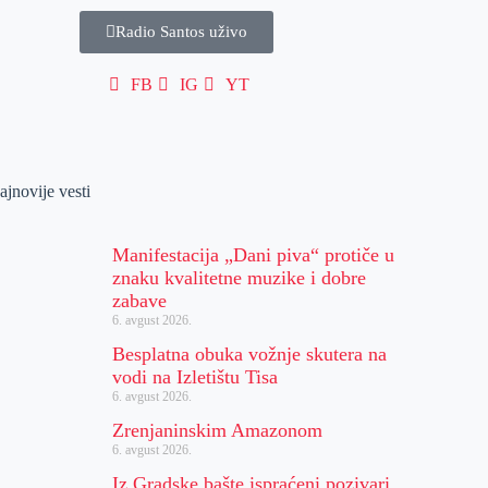
Radio Santos uživo
FB
IG
YT
ajnovije vesti
Manifestacija „Dani piva“ protiče u
znaku kvalitetne muzike i dobre
zabave
6. avgust 2026.
Besplatna obuka vožnje skutera na
vodi na Izletištu Tisa
6. avgust 2026.
Zrenjaninskim Amazonom
6. avgust 2026.
Iz Gradske bašte ispraćeni pozivari