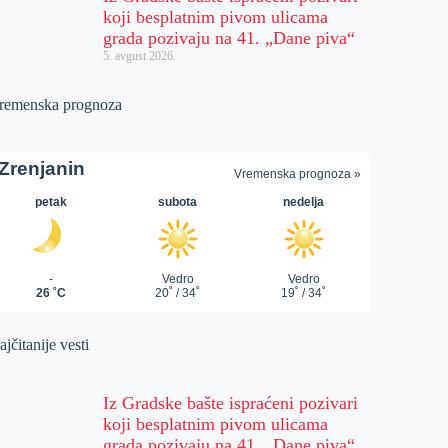
koji besplatnim pivom ulicama
grada pozivaju na 41. „Dane piva“
5. avgust 2026.
remenska prognoza
jčitanije vesti
Iz Gradske bašte ispraćeni pozivari
koji besplatnim pivom ulicama
grada pozivaju na 41. „Dane piva“