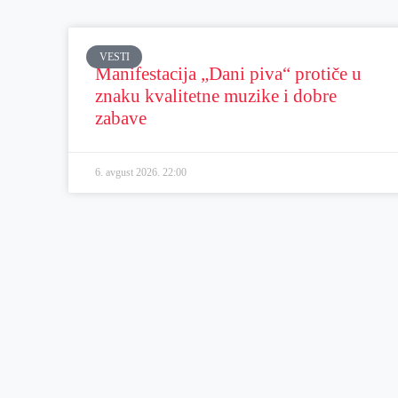
VESTI
Manifestacija „Dani piva“ protiče u
znaku kvalitetne muzike i dobre
zabave
6. avgust 2026.
22:00