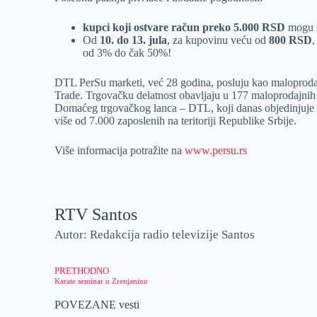
kupci koji ostvare račun preko 5.000 RSD
mogu 
Od
10. do 13. jula
, za kupovinu veću od
800 RSD
,
od 3% do čak 50%!
DTL PerSu marketi, već 28 godina, posluju kao maloprod
Trade. Trgovačku delatnost obavljaju u 177 maloprodajnih o
Domaćeg trgovačkog lanca – DTL, koji danas objedinjuje 
više od 7.000 zaposlenih na teritoriji Republike Srbije.
Više informacija potražite na
www.persu.rs
RTV Santos
Autor: Redakcija radio televizije Santos
PRETHODNO
Karate seminar u Zrenjaninu
POVEZANE vesti