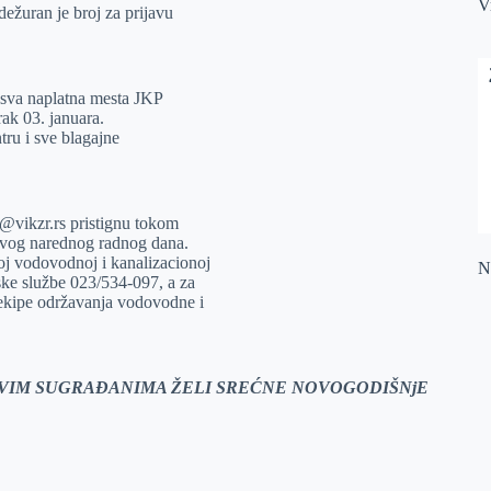
V
dežuran je broj za prijavu
i sva naplatna mesta JKP
rak 03. januara.
tru i sve blagajne
o@vikzr.rs pristignu tokom
prvog narednog radnog dana.
oj vodovodnoj i kanalizacionoj
Na
ske službe 023/534-097, a za
 ekipe održavanja vodovodne i
 SVIM SUGRAĐANIMA ŽELI SREĆNE NOVOGODIŠNjE