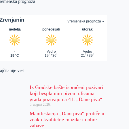
remenska prognoza
jčitanije vesti
Iz Gradske bašte ispraćeni pozivari
koji besplatnim pivom ulicama
grada pozivaju na 41. „Dane piva“
5. avgust 2026.
Manifestacija „Dani piva“ protiče u
znaku kvalitetne muzike i dobre
zabave