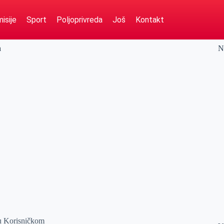
isije
Sport
Poljoprivreda
Još
Kontakt
a
N
 u Korisničkom