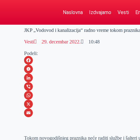
Naslovna
Izdvajamo
Vesti
Em
JKP „Vodovod i kanalizacija“ radno vreme tokom praznik
Vesti
29. decembar 2022.
10:48
Podeli:
F
a
M
c
e
L
e
s
i
V
b
s
n
i
W
o
e
k
b
h
X
o
n
e
e
a
E
k
g
d
r
t
m
Tokom novogodišnjeg praznika neće raditi službe i šalteri
e
I
s
a