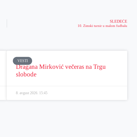
SLEDEĆE
10. Zimski turnir u malom fudbalu
VESTI
Dragana Mirković večeras na Trgu
slobode
8. avgust 2026.
15:45