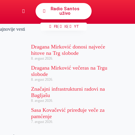
Radio Santos
uživo
FB
IG
YT
ajnovije vesti
Dragana Mirković donosi najveće
hitove na Trg slobode
8. avgust 2026.
Dragana Mirković večeras na Trgu
slobode
8. avgust 2026.
Značajni infrastrukturni radovi na
Bagljašu
8. avgust 2026.
Sasa Kovačević priređuje veče za
pamćenje
7. avgust 2026.