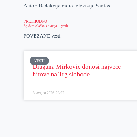
Autor: Redakcija radio televizije Santos
PRETHODNO
Epidemiološka situacija u gradu
POVEZANE vesti
VESTI
Dragana Mirković donosi najveće
hitove na Trg slobode
8. avgust 2026.
23:22