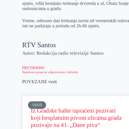
ujutru, vršiti hemijsko tretiranje drvoreda u ul. Obala Son
r
n
A
i
raskrsnicama u gradu.
p
l
Vreme, odnosno dan tretiranja zavisi od vremenskih uslova
p
iste ne parkiraju u periodu od 2h-6h ujutru.
RTV Santos
Autor: Redakcija radio televizije Santos
PRETHODNO
Sopstveni posao je odgovornost i sloboda
POVEZANE vesti
VESTI
Iz Gradske bašte ispraćeni pozivari
koji besplatnim pivom ulicama grada
pozivaju na 41. „Dane piva“