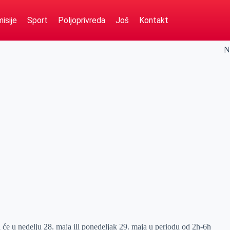
isije
Sport
Poljoprivreda
Još
Kontakt
N
 će u nedelju 28. maja ili ponedeljak 29. maja u periodu od 2h-6h