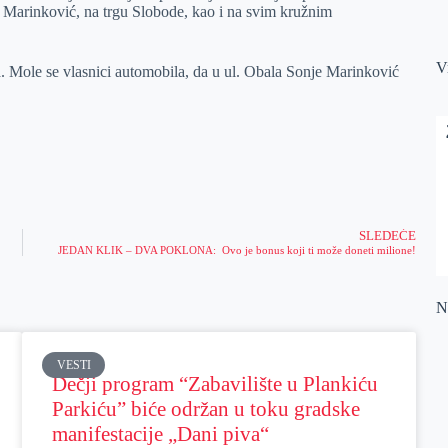
je Marinković, na trgu Slobode, kao i na svim kružnim
V
. Mole se vlasnici automobila, da u ul. Obala Sonje Marinković
SLEDEĆE
JEDAN KLIK – DVA POKLONA: Ovo je bonus koji ti može doneti milione!
Na
VESTI
Dečji program “Zabavilište u Plankiću
Parkiću” biće održan u toku gradske
manifestacije „Dani piva“