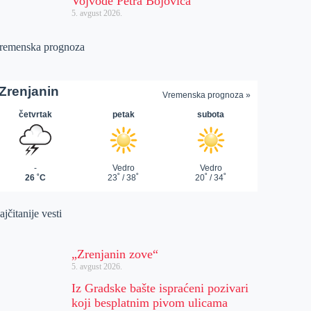
Vojvode Petra Bojovića
5. avgust 2026.
remenska prognoza
jčitanije vesti
„Zrenjanin zove“
5. avgust 2026.
Iz Gradske bašte ispraćeni pozivari
koji besplatnim pivom ulicama