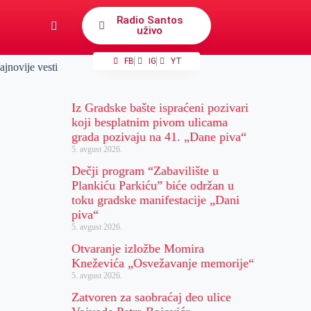
Radio Santos
uživo
FB
IG
YT
ajnovije vesti
Iz Gradske bašte ispraćeni pozivari
koji besplatnim pivom ulicama
grada pozivaju na 41. „Dane piva“
5. avgust 2026.
Dečji program “Zabavilište u
Plankiću Parkiću” biće održan u
toku gradske manifestacije „Dani
piva“
5. avgust 2026.
Otvaranje izložbe Momira
Kneževića „Osvežavanje memorije“
5. avgust 2026.
Zatvoren za saobraćaj deo ulice