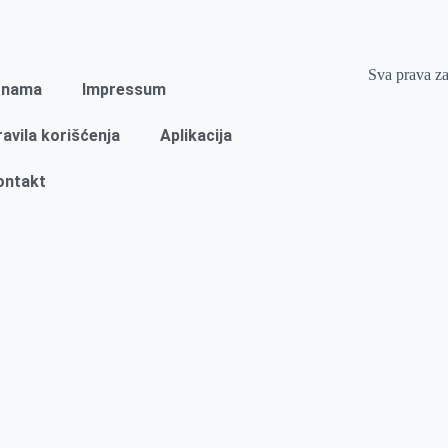
Sva prava z
 nama
Impressum
ravila korišćenja
Aplikacija
ontakt
Naslovna