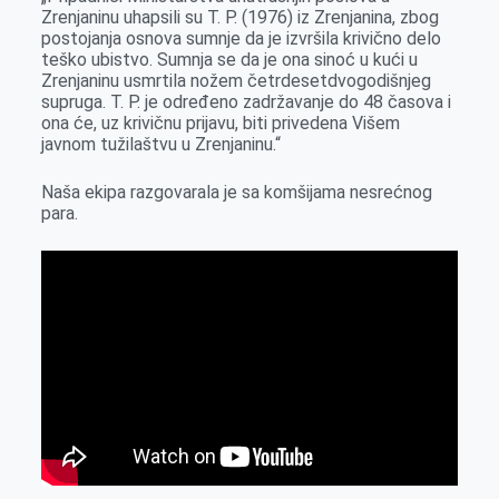
Zrenjaninu uhapsili su T. P. (1976) iz Zrenjanina, zbog
postojanja osnova sumnje da je izvršila krivično delo
teško ubistvo. Sumnja se da je ona sinoć u kući u
Zrenjaninu usmrtila nožem četrdesetdvogodišnjeg
supruga. T. P. je određeno zadržavanje do 48 časova i
ona će, uz krivičnu prijavu, biti privedena Višem
javnom tužilaštvu u Zrenjaninu.“
Naša ekipa razgovarala je sa komšijama nesrećnog
para.