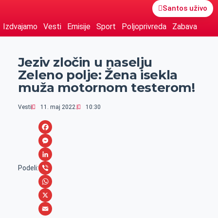
Santos uživo
Izdvajamo
Vesti
Emisije
Sport
Poljoprivreda
Zabava
Jeziv zločin u naselju
Zeleno polje: Žena isekla
muža motornom testerom!
Vesti
11. maj 2022.
10:30
F
a
M
c
e
L
Podeli:
e
s
i
V
b
s
n
i
W
o
e
k
b
h
X