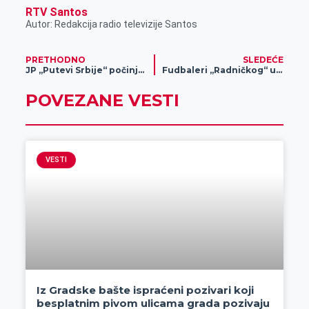
RTV Santos
Autor: Redakcija radio televizije Santos
PRETHODNO
SLEDEĆE
JP „Putevi Srbije“ počinje radove u zoni raskrsnice na Žitnom trgu
Fudbaleri „Radničkog“ u subotu dočekuju neugodni „Borac“ iz Šajkaša
POVEZANE VESTI
VESTI
Iz Gradske bašte ispraćeni pozivari koji
besplatnim pivom ulicama grada pozivaju