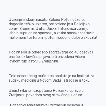
o
n
e
e
a
E
k
g
d
r
t
m
e
I
s
a
U zrenjaninskom naselju Zeleno Polje noćas se
r
n
A
i
dogodilo teško ubistvo, potrvđeno je u Policijskoj
upravi Zrenjanin. U ulici Duška Trifunovića žena je
p
l
izbola supruga na spavanju, a zatim masakr nastavila
p
motornom testerom i potom isečene delove skuvala!
Počiniteljki je određeno zadržavanje do 48 časova i
ona će, uz krivičnu prijavu, biti privedena Višem
javnom tužilaštvu u Zrenjaninu.
Telo neserećnog muškarca poslato je na Institut za
sudsku medicinu u Novom Sadu. Istraga je u toku.
U nastavku je i saopštenje Policijske uprave u
Zrenjaninu povodom ovog stravičnog zločina:
„Pripadnici Ministarstva unutrašnjih poslova u