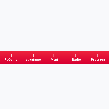
Početna
Izdvajamo
Meni
Radio
Pretraga
Pretraga
Kategorije