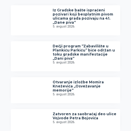
Iz Gradske bašte ispraćeni
pozivari koji besplatnim pivom
ulicama grada pozivaju na 41.
„Dane piva“
5. avgust 2026.
Dečji program “Zabavilište u
Plankiću Parkiću” biće održan u
toku gradske manifestacije
„Dani piva“
5. avgust 2026.
Otvaranje izložbe Momira
Kneževića „Osvežavanje
memorije“
5. avgust 2026.
Zatvoren za saobraćaj deo ulice
Vojvode Petra Bojovića
5. avgust 2026.