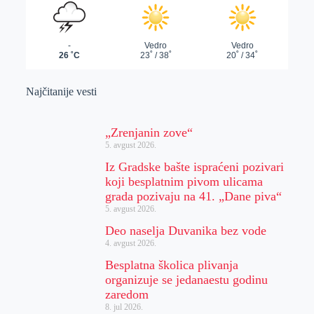
Najčitanije vesti
„Zrenjanin zove“
5. avgust 2026.
Iz Gradske bašte ispraćeni pozivari
koji besplatnim pivom ulicama
grada pozivaju na 41. „Dane piva“
5. avgust 2026.
Deo naselja Duvanika bez vode
4. avgust 2026.
Besplatna školica plivanja
organizuje se jedanaestu godinu
zaredom
8. jul 2026.