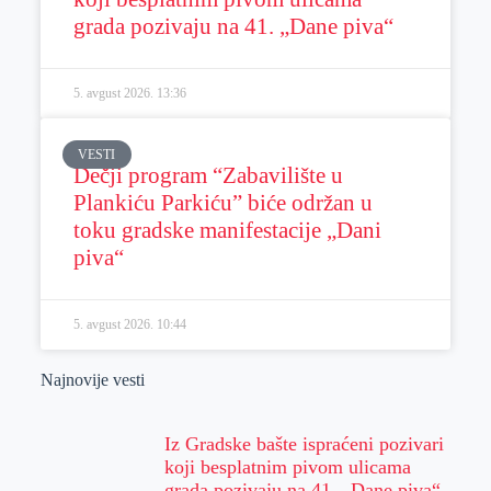
grada pozivaju na 41. „Dane piva“
5. avgust 2026.
13:36
VESTI
Dečji program “Zabavilište u
Plankiću Parkiću” biće održan u
toku gradske manifestacije „Dani
piva“
5. avgust 2026.
10:44
Najnovije vesti
Iz Gradske bašte ispraćeni pozivari
koji besplatnim pivom ulicama
grada pozivaju na 41. „Dane piva“