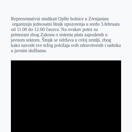
o
n
e
e
a
E
k
g
d
r
t
m
Reprezentativni sindikati Opšte bolnice u Zrenjaninu
e
I
s
a
organizuju jednosatni štrajk upozorenja u sredu 3.februara
r
n
A
i
od 11.00 do 12.00 časova. Na ovakav potez su
primorani zbog Zakona o sistemu plata zaposlenih u
p
l
javnom sektoru. Štrajk se održava u celoj zemlji, zbog
p
kako navode sve težeg položaja svih zdravstvenih i radnika
u javnim službama.