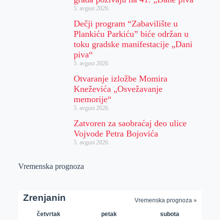
5. avgust 2026.
Dečji program “Zabavilište u
Plankiću Parkiću” biće održan u
toku gradske manifestacije „Dani
piva“
5. avgust 2026.
Otvaranje izložbe Momira
Kneževića „Osvežavanje
memorije“
5. avgust 2026.
Zatvoren za saobraćaj deo ulice
Vojvode Petra Bojovića
5. avgust 2026.
Vremenska prognoza