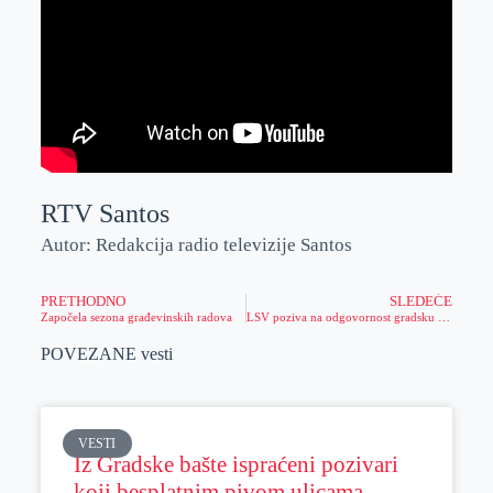
RTV Santos
Autor: Redakcija radio televizije Santos
PRETHODNO
SLEDEĆE
Započela sezona građevinskih radova
LSV poziva na odgovornost gradsku vlast zbog neispunjenih obećanja
POVEZANE vesti
VESTI
Iz Gradske bašte ispraćeni pozivari
koji besplatnim pivom ulicama