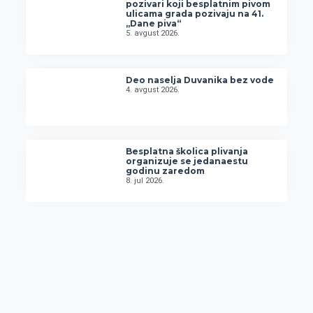
pozivari koji besplatnim pivom
ulicama grada pozivaju na 41.
„Dane piva“
5. avgust 2026.
Deo naselja Duvanika bez vode
4. avgust 2026.
Besplatna školica plivanja
organizuje se jedanaestu
godinu zaredom
8. jul 2026.