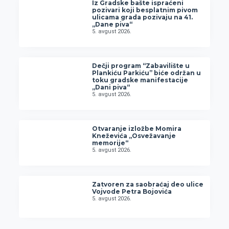
Iz Gradske bašte ispraćeni
pozivari koji besplatnim pivom
ulicama grada pozivaju na 41.
„Dane piva“
5. avgust 2026.
Dečji program “Zabavilište u
Plankiću Parkiću” biće održan u
toku gradske manifestacije
„Dani piva“
5. avgust 2026.
Otvaranje izložbe Momira
Kneževića „Osvežavanje
memorije“
5. avgust 2026.
Zatvoren za saobraćaj deo ulice
Vojvode Petra Bojovića
5. avgust 2026.