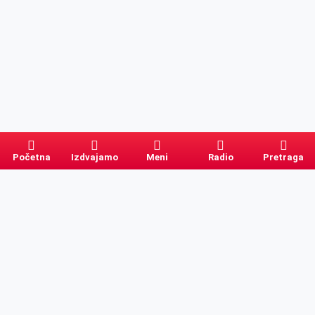
Početna
Izdvajamo
Meni
Radio
Pretraga
Pretraga
Kategorije