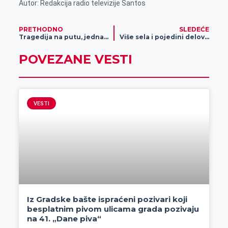
Autor: Redakcija radio televizije Santos
PRETHODNO
SLEDEĆE
Tragedija na putu, jedna osoba poginula
Više sela i pojedini delovi grada ostaju bez struje, pojedini i do 7 sati!
POVEZANE VESTI
VESTI
Iz Gradske bašte ispraćeni pozivari koji
besplatnim pivom ulicama grada pozivaju
na 41. „Dane piva“